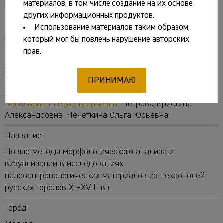
материалов, в том числе создание на их основе
других информационных продуктов.
Использование материалов таким образом,
Основные сведения
который мог бы повлечь нарушение авторских
прав.
Авторы:
Тарасова Анна Анатольевна
[отв. ред.]
Рассказова
ПРИНИМАЮ
Анна Владимировна
Евтеев Андрей Алексеевич
Васильева Елена Евгеньевна
Петрова Кристина
Александровна
Чечеткина Ольга Юрьевна
Название:
Новые методы морфологического анализа и
визуализации в исследованиях
палеоантропологических материалов из некрополей
русских городов XI–XVIII вв.
Город: