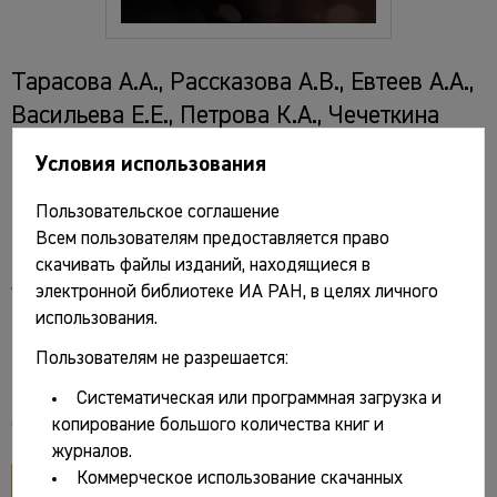
Тарасова А.А., Рассказова А.В., Евтеев А.А.,
Васильева Е.Е., Петрова К.А., Чечеткина
О.Ю. Новые методы морфологического
Условия использования
анализа и визуализации в исследованиях
Пользовательское соглашение
палеоантропологических материалов из
Всем пользователям предоставляется право
некрополей русских городов XI–XVIII вв. /
скачивать файлы изданий, находящиеся в
А.А. Тарасова, А.В. Рассказова, А.А. Евтеев
электронной библиотеке ИА РАН, в целях личного
и др.; отв. ред. А.А. Тарасова. М.: Кучково
использования.
поле, 2025. 224 с., ил.
Пользователям не разрешается:
Систематическая или программная загрузка и
Файлы и ссылки
копирование большого количества книг и
журналов.
Коммерческое использование скачанных
открыть PDF