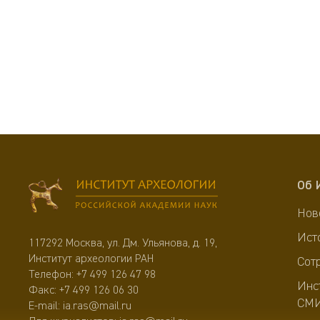
Об 
Нов
Ист
117292 Москва, ул. Дм. Ульянова, д. 19,
Институт археологии РАН
Сот
Телефон:
+7 499 126 47 98
Инс
Факс: +7 499 126 06 30
СМ
E-mail:
ia.ras@mail.ru