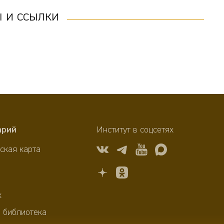
 и ссылки
арий
Институт в соцсетях
ская карта
х
 библиотека