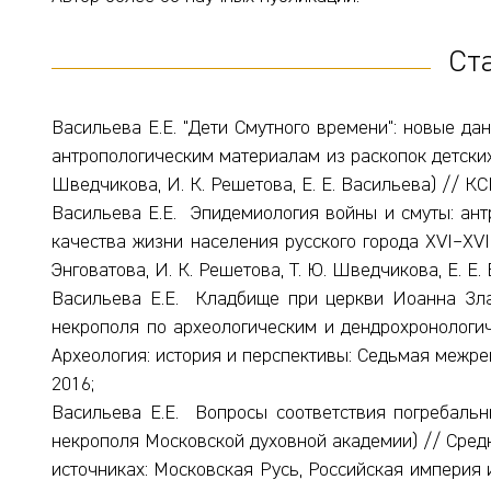
Ст
Васильева Е.Е. "Дети Смутного времени": новые дан
антропологическим материалам из раскопок детских п
Шведчикова, И. К. Решетова, Е. Е. Васильева) // КС
Васильева Е.Е. Эпидемиология войны и смуты: ант
качества жизни населения русского города XVI–XVII
Энговатова, И. К. Решетова, Т. Ю. Шведчикова, Е. Е.
Васильева Е.Е. Кладбище при церкви Иоанна Зла
некрополя по археологическим и дендрохронологиче
Археология: история и перспективы: Седьмая межре
2016;
Васильева Е.Е. Вопросы соответствия погребальн
некрополя Московской духовной академии) // Сред
источниках: Московская Русь, Российская империя 