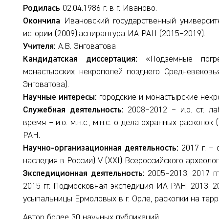
Родилась
02.04.1986 г. в г. Иваново.
Окончила
Ивановский государственный университе
истории (2009),аспирантура ИА РАН (2015–2019).
Учителя:
А.В. Энговатова
Кандидатская диссертация:
«Подземные погре
монастырских некрополей позднего Средневековья
Энговатова).
Научные интересы:
городские и монастырские некр
Служебная деятельность:
2008–2012 – и.о. ст. л
время – и.о. м.н.с., м.н.с. отдела охранных раскопо
РАН.
Научно-организационная деятельность:
2017 г. – 
наследия в России) V (XXI) Всероссийского археолог
Экспедиционная деятельность:
2005–2013, 2017 гг
2015 гг. Подмосковная экспедиция ИА РАН; 2013, 2
усыпальницы Ермоловых в г. Орле, раскопки на тер
Автор более 30 научных публикаций.