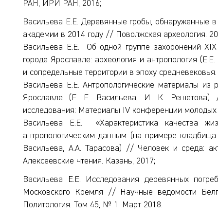
РАН, ИРИ РАН, 2016;
Васильева Е.Е. Деревянные гробы, обнаруженные в
академии в 2014 году // Поволжская археология. 20
Васильева Е.Е. Об одной группе захоронений XIX
городе Ярославле: археология и антропология (Е.Е.
и сопредельные территории в эпоху средневековья. 
Васильева Е.Е. Антропологические материалы из р
Ярославле (Е. Е. Васильева, И. К. Решетова)
исследования: Материалы IV конференции молодых у
Васильева Е.Е. «Характеристика качества жиз
антропологическим данным (на примере кладбища п
Васильева, А.А. Тарасова) // Человек и среда: а
Алексеевские чтения. Казань, 2017;
Васильева Е.Е. Исследования деревянных погре
Московского Кремля // Научные ведомости Белго
Политология. Том 45, № 1. Март 2018.