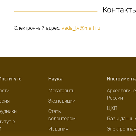
Контакты
Электронный адрес:
veda_lv@mail.ru
Институте
Наука
Инструмент
ости
Мегагранты
Археологиче
России
ория
Экспедиции
ЦКП
рудники
Стать
волонтером
Базы данны
титут в
И
Издания
Электронная