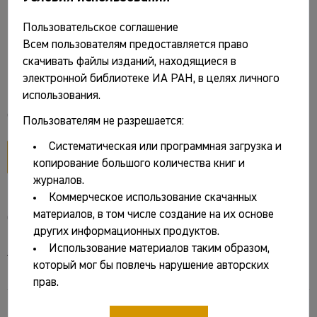
Пользовательское соглашение
Голубева Л.А. Весь и славяне на Белом
Всем пользователям предоставляется право
скачивать файлы изданий, находящиеся в
озере. X–XIII вв. М.: Наука, 1973. 216 с.
электронной библиотеке ИА РАН, в целях личного
использования.
Файлы и ссылки
Пользователям не разрешается:
Систематическая или программная загрузка и
открыть PDF
копирование большого количества книг и
журналов.
Коммерческое использование скачанных
материалов, в том числе создание на их основе
Основные сведения
других информационных продуктов.
Использование материалов таким образом,
Авторы:
который мог бы повлечь нарушение авторских
Голубева Леонилла Анатольевна
прав.
Название: