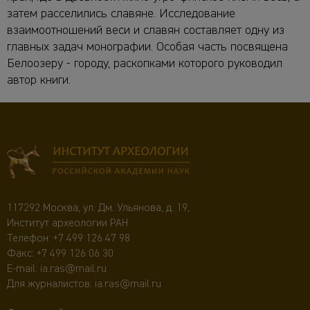
затем расселились славяне. Исследование
взаимоотношений веси и славян составляет одну из
главных задач монографии. Особая часть посвящена
Белоозеру - городу, раскопками которого руководил
автор книги.
117292 Москва, ул. Дм. Ульянова, д. 19,
Институт археологии РАН
Телефон:
+7 499 126 47 98
Факс: +7 499 126 06 30
E-mail:
ia.ras@mail.ru
Для журналистов:
ia.ras@mail.ru