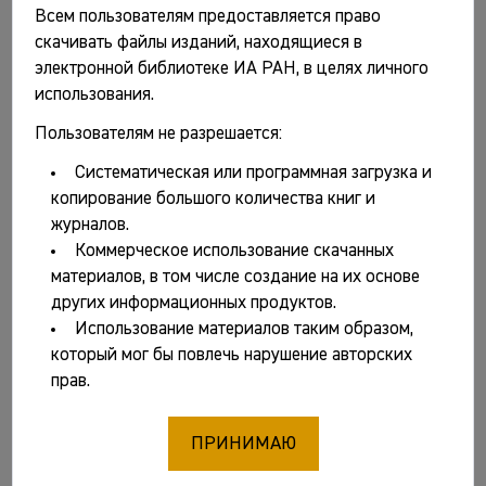
Всем пользователям предоставляется право
Бронзовый век на территории СССР / Отв. ред. И.Т.
скачивать файлы изданий, находящиеся в
Кругликова. М.: Наука, 1973. 135 с.
электронной библиотеке ИА РАН, в целях личного
Краткие сообщения Института археологии. Вып. 135.
использования.
Славяно-русские древности / Отв. ред. И.Т.
Пользователям не разрешается:
Кругликова. М.: Наука, 1973. 128 с.
Систематическая или программная загрузка и
Краткие сообщения Института археологии. Вып. 136.
копирование большого количества книг и
Археология Средней Азии, Сибири и Поволжья / Отв.
журналов.
ред. И.Т. Кругликова. М.: Наука, 1973. 135 с.
Коммерческое использование скачанных
Краткие сообщения Института археологии. Вып. 137.
материалов, в том числе создание на их основе
Каменный век / Отв. ред. И.Т. Кругликова. М.: Наука,
других информационных продуктов.
1973. 128 с.
Использование материалов таким образом,
Краткие сообщения Института археологии. Вып. 138.
который мог бы повлечь нарушение авторских
Торговля и обмен в древности / Отв. ред. И.Т.
прав.
Кругликова. М.: Наука, 1973. 112 с.
Монгайт А.Л. Археология Западной Европы.
ПРИНИМАЮ
Каменный век. М.: Наука, 1973. 355 с.