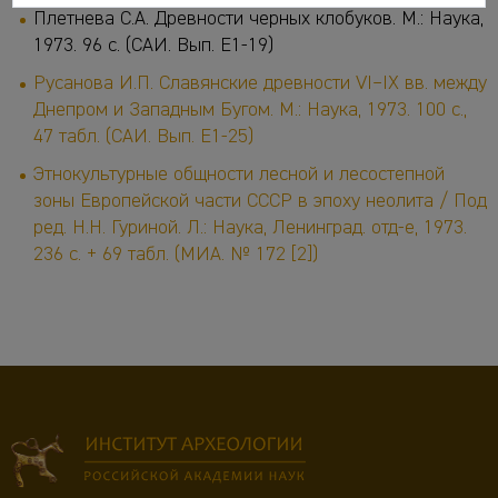
Плетнева С.А. Древности черных клобуков. М.: Наука,
1973. 96 с. (САИ. Вып. Е1-19)
Русанова И.П. Славянские древности VI–IX вв. между
Днепром и Западным Бугом. М.: Наука, 1973. 100 с.,
47 табл. (САИ. Вып. Е1-25)
Этнокультурные общности лесной и лесостепной
зоны Европейской части СССР в эпоху неолита / Под
ред. Н.Н. Гуриной. Л.: Наука, Ленинград. отд-е, 1973.
236 с. + 69 табл. (МИА. № 172 [2])