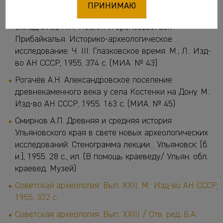
ПРИНИМАЮ
археологии древнерусских городов. Т. IV. МИА. № 49)
Окладников А.П. Неолит и бронзовый век
Прибайкалья. Историко-археологическое
исследование. Ч. III. Глазковское время. М.; Л.: Изд-
во АН СССР, 1955. 374 c. (МИА. № 43)
Рогачёв А.Н. Александровское поселение
древнекаменного века у села Костенки на Дону. М.:
Изд-во АН СССР, 1955. 163 с. (МИА. № 45)
Смирнов А.П. Древняя и средняя история
Ульяновского края в свете новых археологических
исследований: Стенограмма лекции... Ульяновск: [б.
и.], 1955. 28 с., ил. (В помощь краеведу/ Ульян. обл.
краевед. Музей)
Советская археология. Вып. XXII. М.: Изд-во АН СССР,
1955. 322 с.
Советская археология. Вып. XXIII / Отв. ред. Б.А.