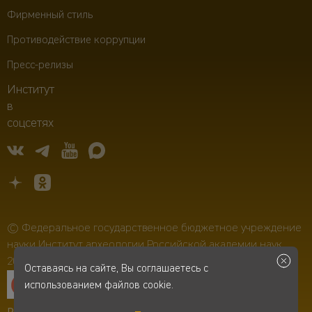
Фирменный стиль
Противодействие коррупции
Пресс-релизы
Институт
в
соцсетях
© Федеральное государственное бюджетное учреждение
науки Институт археологии Российской академии наук,
2006–2026
Оставаясь на сайте, Вы соглашаетесь с
использованием файлов cookie.