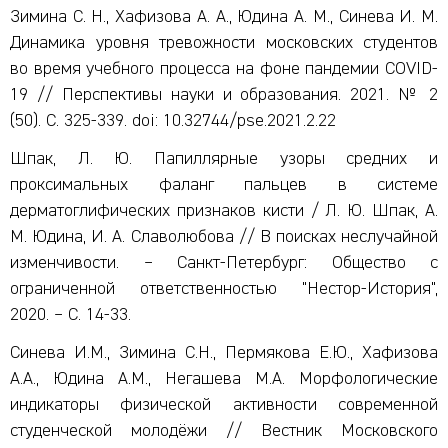
Зимина С. Н., Хафизова А. А., Юдина А. М., Синева И. М.
Динамика уровня тревожности московских студентов
во время учебного процесса на фоне пандемии COVID-
19 // Перспективы науки и образования. 2021. № 2
(50). С. 325-339. doi: 10.32744/pse.2021.2.22
Шпак, Л. Ю. Папиллярные узоры средних и
проксимальных фаланг пальцев в системе
дерматоглифических признаков кисти / Л. Ю. Шпак, А.
М. Юдина, И. А. Славолюбова // В поисках неслучайной
изменчивости. – Санкт-Петербург: Общество с
ограниченной ответственностью "Нестор-История",
2020. – С. 14-33.
Синева И.М., Зимина С.Н., Пермякова Е.Ю., Хафизова
А.А., Юдина А.М., Негашева М.А. Морфологические
индикаторы физической активности современной
студенческой молодёжи // Вестник Московского