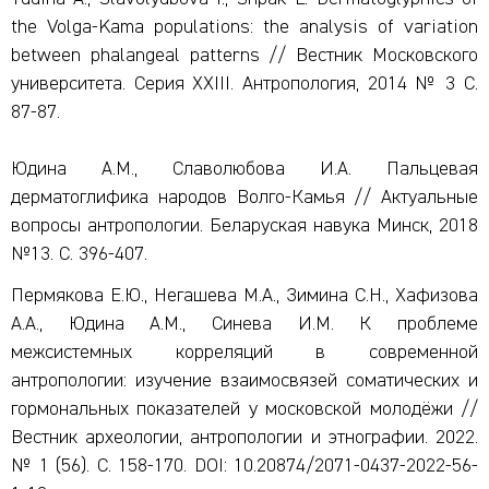
the Volga-Kama populations: the analysis of variation
between phalangeal patterns // Вестник Московского
университета. Серия XXIII. Антропология, 2014 № 3 С.
87-87.
Юдина А.М., Славолюбова И.А. Пальцевая
дерматоглифика народов Волго-Камья // Актуальные
вопросы антропологии. Беларуская навука Минск, 2018
№13. С. 396-407.
Пермякова Е.Ю., Негашева М.А., Зимина С.Н., Хафизова
А.А., Юдина А.М., Синева И.М. К проблеме
межсистемных корреляций в современной
антропологии: изучение взаимосвязей соматических и
гормональных показателей у московской молодёжи //
Вестник археологии, антропологии и этнографии. 2022.
№ 1 (56). С. 158-170. DOI: 10.20874/2071-0437-2022-56-