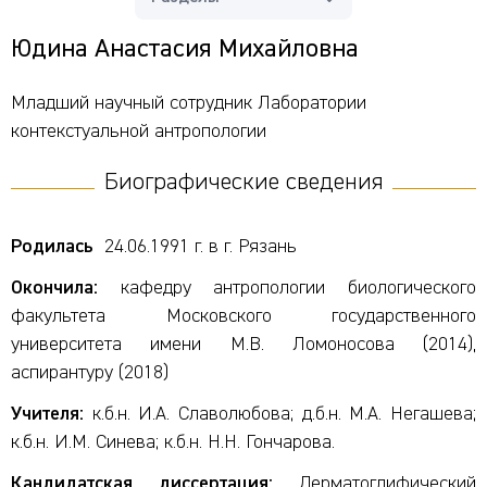
Юдина Анастасия Михайловна
Младший научный сотрудник Лаборатории
контекстуальной антропологии
Биографические сведения
Родилась
24.06.1991 г. в г. Рязань
Окончила:
кафедру антропологии биологического
факультета Московского государственного
университета имени М.В. Ломоносова (2014),
аспирантуру (2018)
Учителя:
к.б.н. И.А. Славолюбова; д.б.н. М.А. Негашева;
к.б.н. И.М. Синева; к.б.н. Н.Н. Гончарова.
Кандидатская диссертация:
Дерматоглифический