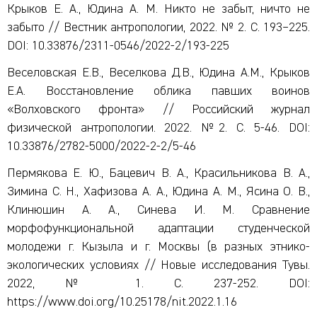
Крыков Е. А., Юдина А. М. Никто не забыт, ничто не
забыто // Вестник антропологии, 2022. № 2. С. 193–225.
DOI: 10.33876/2311-0546/2022-2/193-225
Веселовская Е.В., Веселкова Д.В., Юдина А.М., Крыков
Е.А. Восстановление облика павших воинов
«Волховского фронта» // Российский журнал
физической антропологии. 2022. №2. С. 5-46. DOI:
10.33876/2782-5000/2022-2-2/5-46
Пермякова Е. Ю., Бацевич В. А., Красильникова В. А.,
Зимина С. Н., Хафизова А. А., Юдина А. М., Ясина О. В.,
Клинюшин А. А., Синева И. М. Сравнение
морфофункциональной адаптации студенческой
молодежи г. Кызыла и г. Москвы (в разных этнико-
экологических условиях // Новые исследования Тувы.
2022, № 1. С. 237-252. DOI:
https://www.doi.org/10.25178/nit.2022.1.16