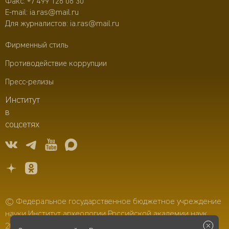
Факс: +7 499 126 06 30
E-mail:
ia.ras@mail.ru
Для журналистов:
ia.ras@mail.ru
Фирменный стиль
Противодействие коррупции
Пресс-релизы
Институт
в
соцсетях
© Федеральное государственное бюджетное учреждение
науки Институт археологии Российской академии наук,
2006–2026