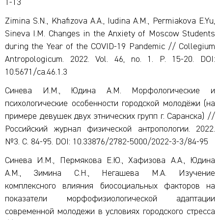
1-13
Zimina S.N., Khafizova A.A., Iudina A.M., Permiakova E.Yu,
Sineva I.M. Changes in the Anxiety of Moscow Students
during the Year of the COVID-19 Pandemic // Collegium
Antropologicum. 2022. Vol. 46, no. 1. P. 15-20. DOI:
10.5671/ca.46.1.3
Синева И.М., Юдина А.М. Морфологические и
психологические особенности городской молодёжи (на
примере девушек двух этнических групп г. Саранска) //
Российский журнал физической антропологии. 2022.
№3. С. 84-95. DOI: 10.33876/2782-5000/2022-3-3/84-95
Синева И.М., Пермякова Е.Ю., Хафизова А.А., Юдина
А.М., Зимина С.Н., Негашева М.А. Изучение
комплексного влияния биосоциальных факторов на
показатели морфофизиологической адаптации
современной молодежи в условиях городского стресса