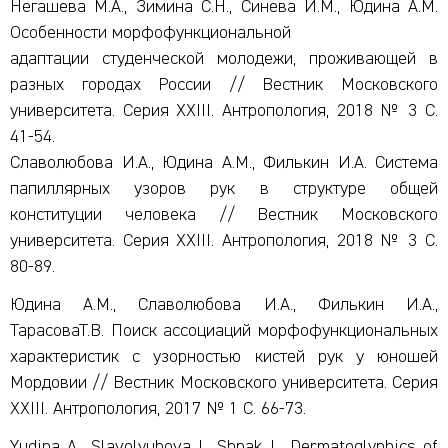
Негашева М.А., Зимина С.Н., Синева И.М., Юдина А.М.
Особенности морфофункциональной
адаптации студенческой молодежи, проживающей в
разных городах России // Вестник Московского
университета. Серия XXIII. Антропология, 2018 № 3 С.
41-54.
Славолюбова И.А., Юдина А.М., Филькин И.А. Система
папиллярных узоров рук в структуре общей
конституции человека // Вестник Московского
университета. Серия XXIII. Антропология, 2018 № 3 С.
80-89.
Юдина А.М., Славолюбова И.А., Филькин И.А.,
ТарасоваТ.В. Поиск ассоциаций морфофункциональных
характеристик с узорностью кистей рук у юношей
Мордовии // Вестник Московского университета. Серия
XXIII. Антропология, 2017 № 1 С. 66-73.
Yudina A., Slavolyubova I., Shpak L. Dermatoglyphics of