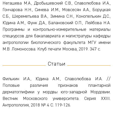
Негашева М.А., Дробышевский С.В., Славолюбова И.А.,
Гончарова Н.Н., Синева И.М., Мовсесян А.А., Боруцкая
С.Б., Шереметьева В.А., Зимина С.Н., Конопелькин Д.С.,
Юдина А.М., Функ Д.А., Балановский О.П., Лейбова Н.А.
Программы и контрольно-измерительные материалы
спецкурсов для бакалавриата и магистратуры кафедры
антропологии биологического факультета МГУ имени
М.В. Ломоносова. Клуб печати Москва, 2019. 347 с.
Статьи
Филькин И.А., Юдина А.М., Славолюбова И.А. //
Половые различия признаков плантарной
дерматоглифики у мордвы юго-западной Мордовии.
Вестник Московского университета. Серия XXIII.
Антропология, 2018 № 4 С. 119-126.