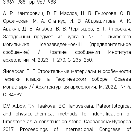
3:967–988. рр. 967–988
А. Р. Канторович, В. Е. Маслов, Н. В. Ениосова, О. В.
Орфинская, М. А. Статкус, И. В. Абдрашитова, А. К.
Авакян, Д. В. Альбов, В. В. Чернышёв, Е. Г. Яновская.
Загадочный предмет из кургана № 1 скифского
могильника Новозаведенное-III (предварительное
сообщение) / Краткие сообщения Института
археологии. М. 2023. Т. 270. С. 235–250.
Яновская Е. Г. Строительные материалы и особенности
техники кладки в Георгиевском соборе Юрьева
монастыря // Архитектурная археология. М. 2022. № 4.
С. 84–97
D.V. Albov, T.N. Isakova, E.G. Ianovskaia. Paleontological
and physico-chemical methods for identification of
limestone as a construction stone. Cappadocia-Hypogea
2017 Proceedings of International Congress of