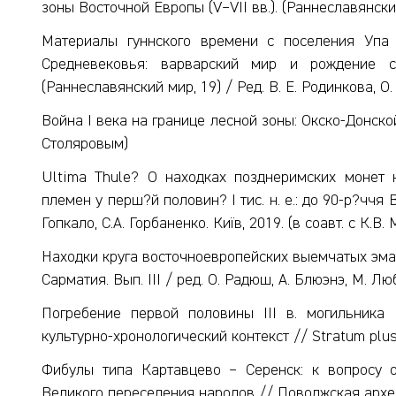
зоны Восточной Европы (V–VII вв.). (Раннеславянский 
Материалы гуннского времени с поселения Упа
Средневековья: варварский мир и рождение сл
(Раннеславянский мир, 19) / Ред. В. Е. Родинкова, О. 
Война I века на границе лесной зоны: Окско-Донской в
Столяровым)
Ultima Thule? О находках позднеримских монет 
племен у перш?й половин? I тис. н. е.: до 90-р?ччя В. 
Гопкало, С.А. Горбаненко. Київ, 2019. (в соавт. с К.В
Находки круга восточноевропейских выемчатых эма
Сарматия. Вып. III / ред. О. Радюш, А. Блюэнэ, М. Люб
Погребение первой половины III в. могильника
культурно-хронологический контекст // Stratum plus (
Фибулы типа Картавцево – Серенск: к вопросу о
Великого переселения народов // Поволжская архео