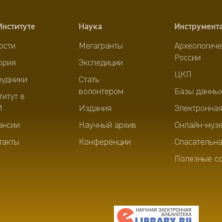
Институте
Наука
Инструмент
ости
Мегагранты
Археологиче
России
ория
Экспедиции
ЦКП
рудники
Стать
волонтером
Базы данны
титут в
И
Издания
Электронная
ансии
Научный архив
Онлайн-муз
такты
Конференции
Спасательна
Полезные с