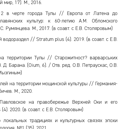
мир, 17). М., 2016.
 2 в черте города Тулы // Европа от Латена до
авянских культур: к 60-летию А.М. Обломского
С. Румянцева. М., 2017. (в соавт. с Е.В. Столяровым)
одораздел // Stratum plus (4). 2019. (в соавт. с Е.В.
на территории Тулы // Старожитност? варварських
Д. Барана. (Oium, 6). / Отв. ред. О.В. Петраускас, О.В.
. Мызгиным)
лей на территории мощинской культуры // Германия-
ичев. М., 2020.
 Павловское на правобережье Верхней Оки и его
4). 2020. (в соавт. с Е.В. Столяровым)
 локальных традициях и культурных связях эпохи
логия. №1 (35). 2021.