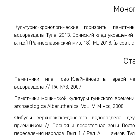
Моно
Культурно-хронологические горизонты памятн
водораздела. Тула, 2013. Брянский клад украшений 
в. н.э.) (Раннеславянский мир, 18). М., 2018. (в совт
Ст
Памятники типа Ново-Клеймёново в первой четв
водораздела // РА. №3. 2007.
Памятники мощинской культуры гуннского времени 
archaeologica Albаruthenica. Vol. IV. Мiнск, 2008.
Фибулы верхнеокско-донского водораздела: д
приемником // Лесная и лесостепная зоны Восто
переселения народов. Вып. 1 / Ред. А.Н. Наумов. Тула