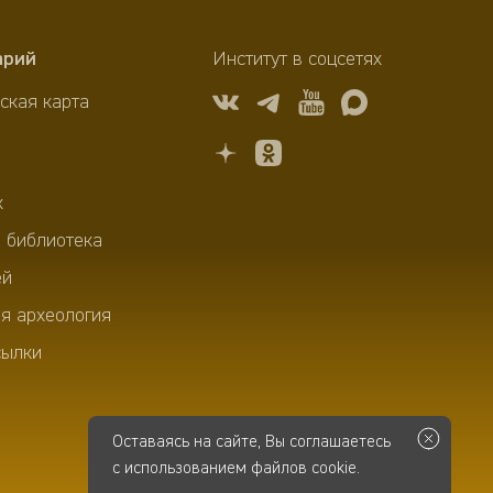
арий
Институт в соцсетях
ская карта
х
 библиотека
ей
я археология
сылки
Оставаясь на сайте, Вы соглашаетесь
с использованием файлов cookie.