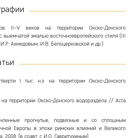
графии
иков II–V веков на территории Окско-Донского
с выемчатой эмалью восточноевропейского стиля (III
. с И.Р. Ахмедовым, И.В. Белоцерковской и др.)
атьи
ерти I тыс. н.э. на территории Окско-Донского
на территории Окско-Донского водораздела // Acta
вучленные прогнутые, подвязные и со сплошным
чной Европы в эпохи римских влияний и Великого
, 2008. (в соавт. с И.О. Гавритухиным)