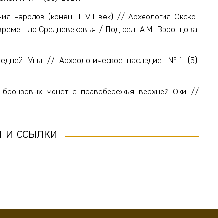
я народов (конец II–VII век) // Археология Окско-
 времен до Средневековья / Под ред. А.М. Воронцова.
едней Упы // Археологическое наследие. №1 (5).
 бронзовых монет с правобережья верхней Оки //
 и ссылки