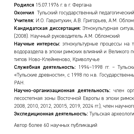
Родился
15.07.1976 г. в г. Фергана
Окончил
Тульский государственный педагогический 
Учителя:
И.О. Гавритухин, А.В. Григорьев, А.М. Обло
Кандидатская диссертация:
Этнокультурная ситуа
(2008). Научный руководитель А.М. Обломский
Научные интересы:
этнокультурные процессы на т
водораздела в эпохи римских влияний и Великого п
типов Ново-Клейменово, Криволучье
Служебная деятельность:
1994–1998 гг. – Тульск
«Тульские древности», с 1998 по н.в. Государственн
РАН.
Научно-организационная деятельность:
член орг
лесостепная зоны Восточной Европы в эпохи римск
2008, 2010, 2012, 20015, 2019, 2024 гг.), член нау
Экспедиционная деятельность:
Тульская археологич
Автор более 60 научных публикаций