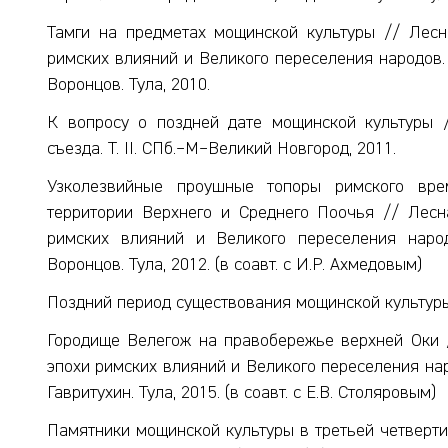
Тамги на предметах мощинской культуры // Лесн
римских влияний и Великого переселения народов. К
Воронцов. Тула, 2010.
К вопросу о поздней дате мощинской культуры //
съезда. Т. II. СПб.–М–Великий Новгород, 2011.
Узколезвийные проушные топоры римского вре
территории Верхнего и Среднего Поочья // Лесн
римских влияний и Великого переселения народ
Воронцов. Тула, 2012. (в соавт. с И.Р. Ахмедовым)
Поздний период существования мощинской культуры 
Городище Велегож на правобережье верхней Оки 
эпохи римских влияний и Великого переселения наро
Гавритухин. Тула, 2015. (в соавт. с Е.В. Столяровым)
Памятники мощинской культуры в третьей четверти 