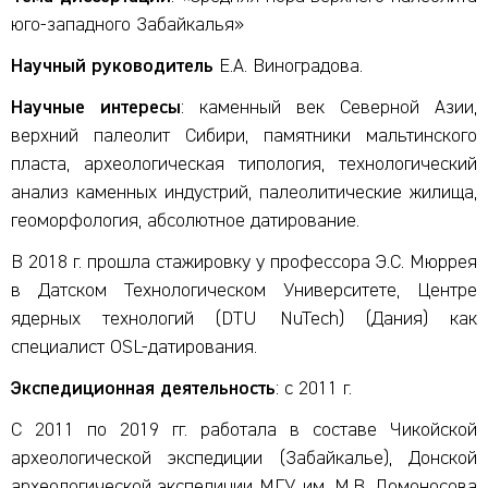
юго-западного Забайкалья»
Научный руководитель
Е.А. Виноградова.
Научные интересы
: каменный век Северной Азии,
верхний палеолит Сибири, памятники мальтинского
пласта, археологическая типология, технологический
анализ каменных индустрий, палеолитические жилища,
геоморфология, абсолютное датирование.
В 2018 г. прошла стажировку у профессора Э.С. Мюррея
в Датском Технологическом Университете, Центре
ядерных технологий (DTU NuTech) (Дания) как
специалист OSL-датирования.
Экспедиционная деятельность
: с 2011 г.
С 2011 по 2019 гг. работала в составе Чикойской
археологической экспедиции (Забайкалье), Донской
археологической экспедиции МГУ им. М.В. Ломоносова