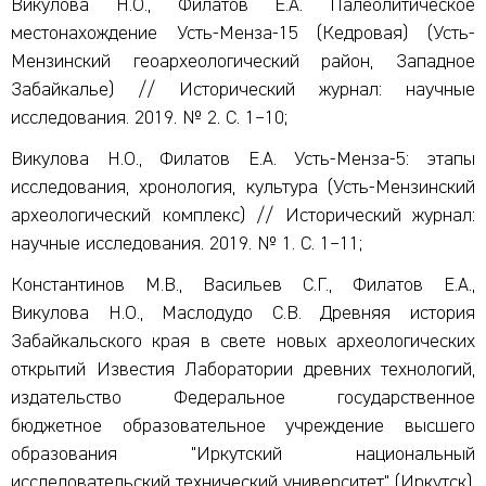
Викулова Н.О., Филатов Е.А. Палеолитическое
местонахождение Усть-Менза-15 (Кедровая) (Усть-
Мензинский геоархеологический район, Западное
Забайкалье) // Исторический журнал: научные
исследования. 2019. № 2. С. 1–10;
Викулова Н.О., Филатов Е.А. Усть-Менза-5: этапы
исследования, хронология, культура (Усть-Мензинский
археологический комплекс) // Исторический журнал:
научные исследования. 2019. № 1. С. 1–11;
Константинов М.В., Васильев С.Г., Филатов Е.А.,
Викулова Н.О., Маслодудо С.В. Древняя история
Забайкальского края в свете новых археологических
открытий Известия Лаборатории древних технологий,
издательство Федеральное государственное
бюджетное образовательное учреждение высшего
образования "Иркутский национальный
исследовательский технический университет" (Иркутск).