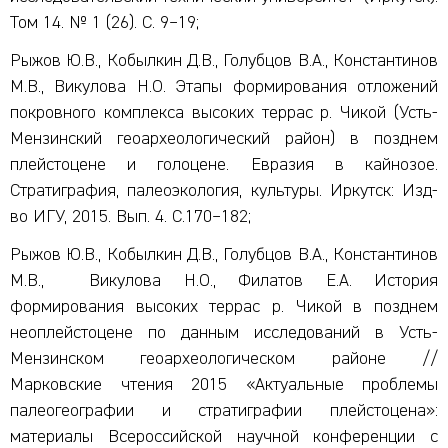
Том 14. № 1 (26). С. 9–19;
Рыжов Ю.В., Кобылкин Д.В., Голубцов В.А., Константинов
М.В., Викулова Н.О. Этапы формирования отложений
покровного комплекса высоких террас р. Чикой (Усть-
Мензинский геоархеологический район) в позднем
плейстоцене и голоцене. Евразия в кайнозое.
Стратиграфия, палеоэкология, культуры. Иркутск: Изд-
во ИГУ, 2015. Вып. 4. С.170–182;
Рыжов Ю.В., Кобылкин Д.В., Голубцов В.А., Константинов
М.В., Викулова Н.О., Филатов Е.А. История
формирования высоких террас р. Чикой в позднем
неоплейстоцене по данным исследований в Усть-
Мензинском геоархеологическом районе //
Марковские чтения 2015 «Актуальные проблемы
палеогеографии и стратиграфии плейстоцена»:
материалы Всероссийской научной конференции с