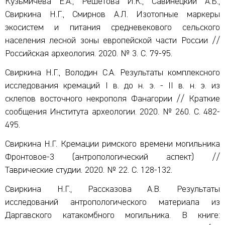
Кузьмичева Е.А., Решетова И.К., Савинецкий А.Б.,
Свиркина Н.Г., Смирнов А.Л. Изотопные маркеры
экосистем и питания средневекового сельского
населения лесной зоны европейской части России //
Российская археология. 2020. № 3. С. 79-95.
Свиркина Н.Г., Володин С.А. Результаты комплексного
исследования кремаций I в. до н. э. - II в. н. э. из
склепов восточного некрополя Фанагории // Краткие
сообщения Института археологии. 2020. № 260. С. 482-
495.
Свиркина Н.Г. Кремации римского времени могильника
Фронтовое-3 (антропологический аспект) //
Таврические студии. 2020. № 22. С. 128-132.
Свиркина Н.Г., Рассказова А.В. Результаты
исследований антропологического материала из
Даргавского катакомбного могильника. В книге: