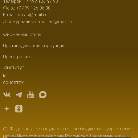
Телефон:
+7 499 126 47 98
Факс: +7 499 126 06 30
E-mail:
ia.ras@mail.ru
Для журналистов:
ia.ras@mail.ru
Фирменный стиль
Противодействие коррупции
Пресс-релизы
Институт
в
соцсетях
© Федеральное государственное бюджетное учреждение
науки Институт археологии Российской академии наук,