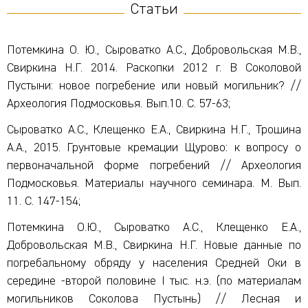
Статьи
Потемкина О. Ю., Сыроватко А.С., Добровольская М.В.,
Свиркина Н.Г. 2014. Раскопки 2012 г. В Соколовой
Пустыни: новое погребение или новый могильник? //
Археология Подмосковья. Вып.10. С. 57-63;
Сыроватко А.С., Клещенко Е.А., Свиркина Н.Г., Трошина
А.А., 2015. Грунтовые кремации Щурово: к вопросу о
первоначальной форме погребений // Археология
Подмосковья. Материалы научного семинара. М. Вып.
11. С. 147-154;
Потемкина О.Ю., Сыроватко А.С., Клещенко Е.А.,
Добровольская М.В., Свиркина Н.Г. Новые данные по
погребальному обряду у населения Средней Оки в
середине -второй половине I тыс. н.э. (по материалам
могильников Соколова Пустынь) // Лесная и