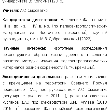
университета (г. Коломна) (2015).
Учителя:
А.С. Сыроватко.
Кандидатская диссертация:
Население Фанагории в
III в. до н.э. – IV в. н.э. (по палеоантропологическим
материалам из Восточного некрополя), научный
руководитель, д.и.н. М.В. Добровольская) (2022).
Научные интересы:
изотопные исследования,
реконструкция образа жизни древнего населения,
развитие методик изучения палеоантропологических
материалов разной сохранности (в т.ч. кремаций).
Экспедиционная деятельность:
раскопки могильников
с кремациями на территории Среднего Поочья,
проводимых КАЦ под руководством А.С. Сыроватко
(регулярное участие с 2011 г.), раскопки скифских
курганов ДАЭ под руководством В.И. Гуляева (2013,
2015 гг.), раскопки Фанагорийской археологической