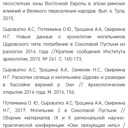
лесостепная зоны Восточной Европы в эпохи римских
влияний и Великого переселения народов. Вып. 4. Тула,
2015;
Сыроватко А.С., Потемкина О.Ю., Трошина А.А., Свиркина
Н.Г. Новые данные о хронологии могильников
Щуровского типа: погребение в Соколовой Пустыни из
раскопок 2014 года //Краткие сообщения Института
археологии, 2015. № 241. С. 165-173;
Сыроватко А.С, Трошина А.А., Семеняк Н.С., Свиркина
Н.Г. Раскопки селища и могильника Щурово и разведки
в бассейне верхней р. Оки // Археологические
открытия 2014 года. М. 2016, 156;
Потемкина О. Ю., Сыроватко А.С, Трошина А.А., Свиркина
Н.Г., 2017. Могильник 2 в Соколовой Пустыни //
Сборник материалов IX и X региональной научно-
практической конференции «Оки связующая нить» /