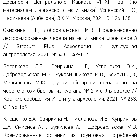
Древности Центрального Кавказа VII-XIII вв. (по
материалам Даргавского могильника) Успенский П.С.,
Царикаева (Албегова) З.Х.М. Москва, 2021. С. 126-138.
Свиркина Н.Г., Добровольская М.В. Преднамеренно
деформированные черепа из могильника Фронтовое-3
// Stratum Plus. Археология и культурная
антропология. 2021. № 4. С. 149-157.
Веселкова Д.В., Свиркина Н.Г., Успенская О.И.,
Добровольская М.В., Рукавишникова И.В., Бейлин Д.В.,
Меньшиков М.Ю. Случай обширной трепанации на
черепе эпохи бронзы из кургана № 2 у с. Льговское //
Краткие сообщения Института археологии. 2021. № 263.
С. 145-159.
Клещенко Е.А., Свиркина Н.Г., Исланова И.В., Куприянов
Д.А., Смирнов А.Л., Бужилова А.П., Добровольская М.В.
Кремированные останки из грунтовых погребений