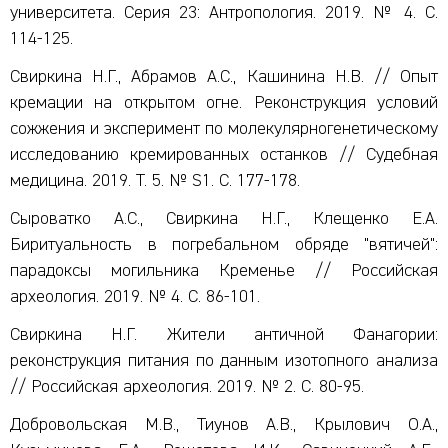
университета. Серия 23: Антропология. 2019. № 4. С.
114-125.
Свиркина Н.Г., Абрамов А.С., Кашинина Н.В. // Опыт
кремации на открытом огне. Реконструкция условий
сожжения и эксперимент по молекулярногенетическому
исследованию кремированных останков // Судебная
медицина. 2019. Т. 5. № S1. С. 177-178.
Сыроватко А.С., Свиркина Н.Г., Клещенко Е.А.
Биритуальность в погребальном обряде "вятичей":
парадоксы могильника Кременье // Российская
археология. 2019. № 4. С. 86-101.
Свиркина Н.Г. Жители античной Фанагории:
реконструкция питания по данным изотопного анализа
// Российская археология. 2019. № 2. С. 80-95.
Добровольская М.В., Тиунов А.В., Крылович О.А.,