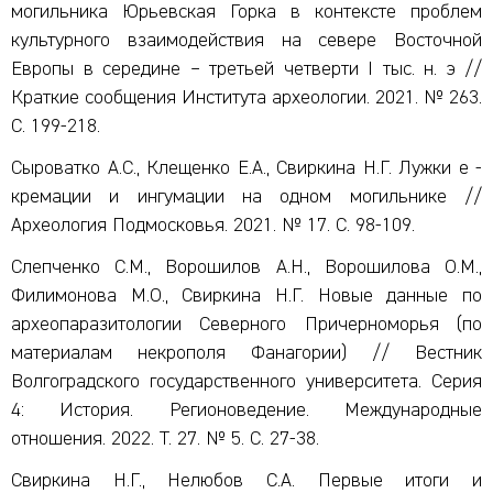
могильника Юрьевская Горка в контексте проблем
культурного взаимодействия на севере Восточной
Европы в середине – третьей четверти I тыс. н. э //
Краткие сообщения Института археологии. 2021. № 263.
С. 199-218.
Сыроватко А.С., Клещенко Е.А., Свиркина Н.Г. Лужки е -
кремации и ингумации на одном могильнике //
Археология Подмосковья. 2021. № 17. С. 98-109.
Слепченко С.М., Ворошилов А.Н., Ворошилова О.М.,
Филимонова М.О., Свиркина Н.Г. Новые данные по
археопаразитологии Северного Причерноморья (по
материалам некрополя Фанагории) // Вестник
Волгоградского государственного университета. Серия
4: История. Регионоведение. Международные
отношения. 2022. Т. 27. № 5. С. 27-38.
Свиркина Н.Г., Нелюбов С.А. Первые итоги и