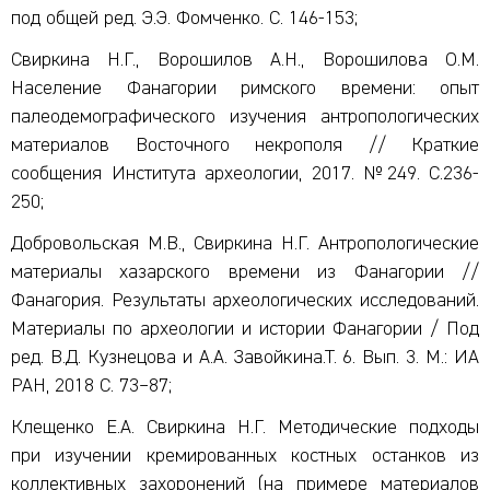
под общей ред. Э.Э. Фомченко. С. 146-153;
Свиркина Н.Г., Ворошилов А.Н., Ворошилова О.М.
Население Фанагории римского времени: опыт
палеодемографического изучения антропологических
материалов Восточного некрополя // Краткие
сообщения Института археологии, 2017. №249. С.236-
250;
Добровольская М.В., Свиркина Н.Г. Антропологические
материалы хазарского времени из Фанагории //
Фанагория. Результаты археологических исследований.
Материалы по археологии и истории Фанагории / Под
ред. В.Д. Кузнецова и А.А. Завойкина.Т. 6. Вып. 3. М.: ИА
РАН, 2018 С. 73–87;
Клещенко Е.А. Свиркина Н.Г. Методические подходы
при изучении кремированных костных останков из
коллективных захоронений (на примере материалов