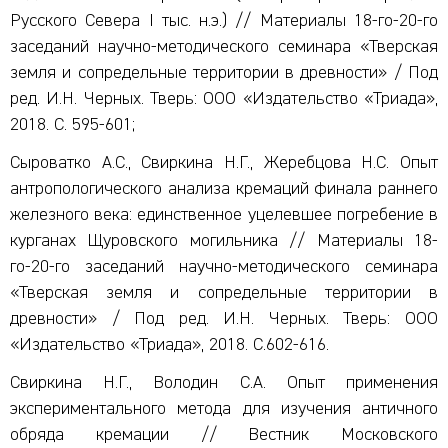
Русского Севера I тыс. н.э.) // Материалы 18-го-20-го
заседаний научно-методического семинара «Тверская
земля и сопредельные территории в древности» / Под
ред. И.Н. Черных. Тверь: ООО «Издательство «Триада»,
2018. С. 595-601;
Сыроватко А.С., Свиркина Н.Г., Жеребцова Н.С. Опыт
антропологического анализа кремаций финала раннего
железного века: единственное уцелевшее погребение в
курганах Щуровского могильника // Материалы 18-
го-20-го заседаний научно-методического семинара
«Тверская земля и сопредельные территории в
древности» / Под ред. И.Н. Черных. Тверь: ООО
«Издательство «Триада», 2018. С.602-616.
Свиркина Н.Г., Володин С.А. Опыт применения
экспериментального метода для изучения античного
обряда кремации // Вестник Московского