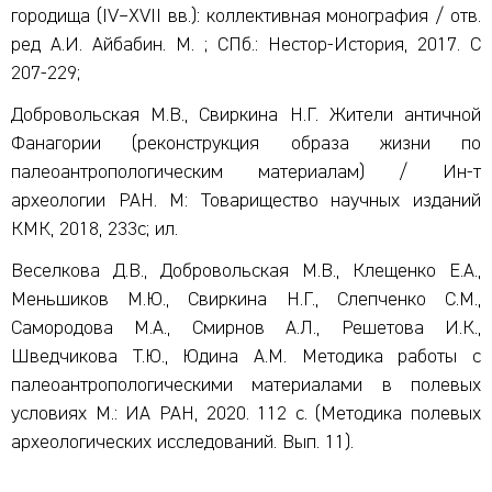
городища (IV–XVII вв.): коллективная монография / отв.
ред А.И. Айбабин. М. ; СПб.: Нестор-История, 2017. С
207-229;
Добровольская М.В., Свиркина Н.Г. Жители античной
Фанагории (реконструкция образа жизни по
палеоантропологическим материалам) / Ин-т
археологии РАН. М: Товарищество научных изданий
КМК, 2018, 233с; ил.
Веселкова Д.В., Добровольская М.В., Клещенко Е.А.,
Меньшиков М.Ю., Свиркина Н.Г., Слепченко С.М.,
Самородова М.А., Смирнов А.Л., Решетова И.К.,
Шведчикова Т.Ю., Юдина А.М. Методика работы с
палеоантропологическими материалами в полевых
условиях М.: ИА РАН, 2020. 112 с. (Методика полевых
археологических исследований. Вып. 11).