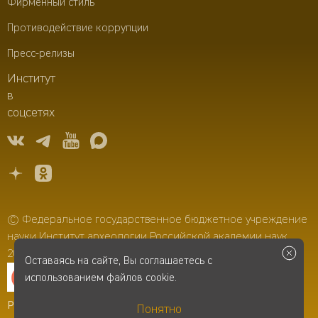
Фирменный стиль
Противодействие коррупции
Пресс-релизы
Институт
в
соцсетях
© Федеральное государственное бюджетное учреждение
науки Институт археологии Российской академии наук,
2006–2026
Оставаясь на сайте, Вы соглашаетесь с
использованием файлов cookie.
Разработка сайта
-
Infospice
Понятно