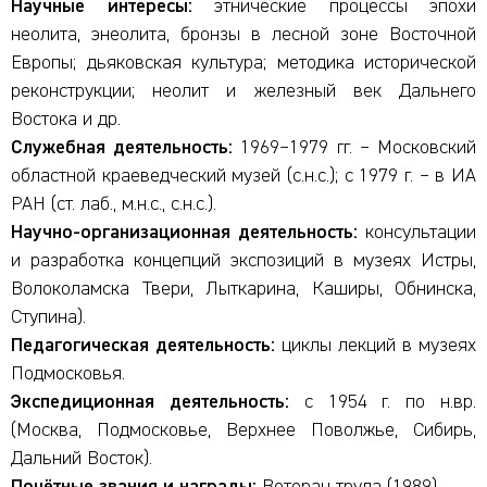
Научные интересы:
этнические процессы эпохи
неолита, энеолита, бронзы в лесной зоне Восточной
Европы; дьяковская культура; методика исторической
реконструкции; неолит и железный век Дальнего
Востока и др.
Служебная деятельность:
1969–1979 гг. – Московский
областной краеведческий музей (с.н.с.); с 1979 г. – в ИА
РАН (ст. лаб., м.н.с., с.н.с.).
Научно-организационная деятельность:
консультации
и разработка концепций экспозиций в музеях Истры,
Волоколамска Твери, Лыткарина, Каширы, Обнинска,
Ступина).
Педагогическая деятельность:
циклы лекций в музеях
Подмосковья.
Экспедиционная деятельность:
с 1954 г. по н.вр.
(Москва, Подмосковье, Верхнее Поволжье, Сибирь,
Дальний Восток).