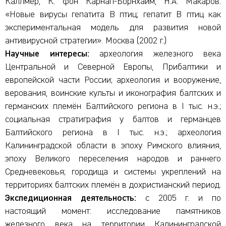
Каллмер, К. фон Карнап-Борнхайм, Н.А. Макаров.
«Новые вирусы гепатита В птиц; гепатит В птиц как
экспериментальная модель для развития новой
антивирусной стратегии». Москва (2002 г.)
Научные интересы:
археология железного века
Центральной и Северной Европы, Прибалтики и
европейской части России; археология и вооружение,
верования, воинские культы и иконография балтских и
германских племён Балтийского региона в I тыс. н.э.;
социальная стратиграфия у балтов и германцев
Балтийского региона в I тыс. н.э.; археология
Калининградской области в эпоху Римского влияния,
эпоху Великого переселения народов и раннего
Средневековья; городища и системы укреплений на
территориях балтских племён в дохристианский период.
Экспедиционная деятельность:
с 2005 г. и по
настоящий момент: исследование памятников
железного века на территории Калининградской