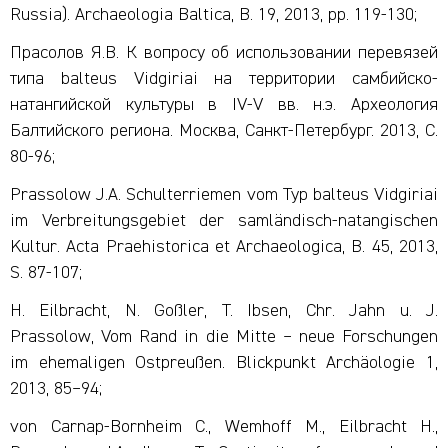
Russia). Archaeologia Baltica, B. 19, 2013, pp. 119-130;
Прасолов Я.В. К вопросу об использовании перевязей
типа balteus Vidgiriai на территории самбийско-
натангийской культуры в IV-V вв. н.э. Археология
Балтийского региона. Москва, Санкт-Петербург. 2013, С.
80-96;
Prassolow J.A. Schulterriemen vom Typ balteus Vidgiriai
im Verbreitungsgebiet der samländisch-natangischen
Kultur. Acta Praehistorica et Archaeologica, B. 45, 2013,
S. 87-107;
H. Eilbracht, N. Goßler, T. Ibsen, Chr. Jahn u. J.
Prassolow, Vom Rand in die Mitte – neue Forschungen
im ehemaligen Ostpreußen. Blickpunkt Archäologie 1,
2013, 85–94;
von Carnap-Bornheim C., Wemhoff M., Eilbracht H.,