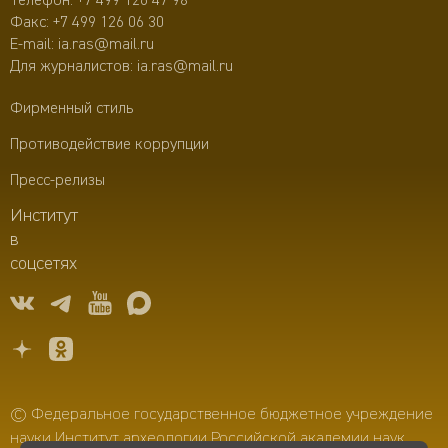
Телефон:
+7 499 126 47 98
Факс: +7 499 126 06 30
E-mail:
ia.ras@mail.ru
Для журналистов:
ia.ras@mail.ru
Фирменный стиль
Противодействие коррупции
Пресс-релизы
Институт
в
соцсетях
© Федеральное государственное бюджетное учреждение
науки Институт археологии Российской академии наук,