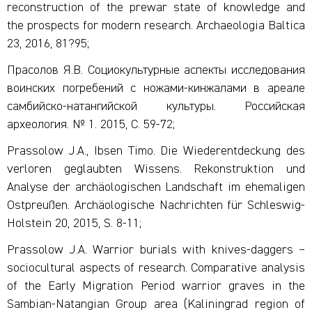
reconstruction of the prewar state of knowledge and
the prospects for modern research. Archaeologia Baltica
23, 2016, 81?95;
Прасолов Я.В. Социокультурные аспекты исследования
воинских погребений с ножами-кинжалами в ареале
самбийско-натангийской культуры. Российская
археология. № 1. 2015, С. 59-72;
Prassolow J.A., Ibsen Timo. Die Wiederentdeckung des
verloren geglaubten Wissens. Rekonstruktion und
Analyse der archäologischen Landschaft im ehemaligen
Ostpreußen. Archäologische Nachrichten für Schleswig-
Holstein 20, 2015, S. 8-11;
Prassolow J.A. Warrior burials with knives-daggers –
sociocultural aspects of research. Comparative analysis
of the Early Migration Period warrior graves in the
Sambian-Natangian Group area (Kaliningrad region of