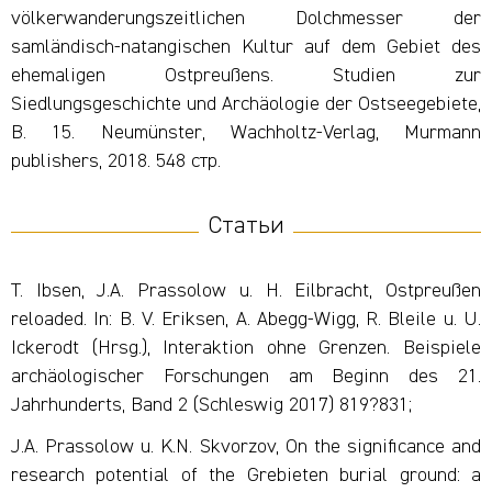
völkerwanderungszeitlichen Dolchmesser der
samländisch-natangischen
Kultur auf dem Gebiet des
ehemaligen Ost
preußens. Studien zur
Siedlungs
geschichte und Archäologie der Ostseegebiete,
B. 15. Neumünster,
Wachholtz
-Verlag, Murmann
publishers
, 2018. 548
стр
.
Статьи
T. Ibsen, J.A. Prassolow u. H. Eilbracht, Ostpreußen
reloaded. In: B. V. Eriksen, A. Abegg-Wigg, R. Bleile u. U.
Ickerodt (Hrsg.), Interaktion ohne Grenzen. Beispiele
archäologischer Forschungen am Beginn des 21.
Jahrhunderts, Band 2 (Schleswig 2017) 819?831;
J.A. Prassolow u. K.N. Skvorzov, On the significance and
research potential of the Grebieten burial ground: a