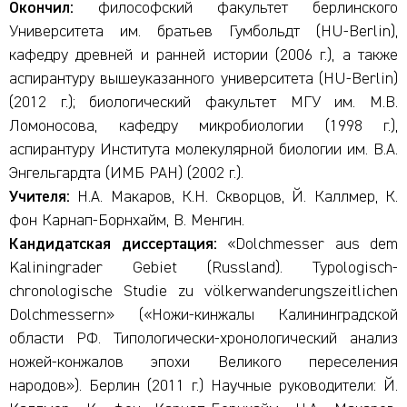
Окончил:
философский факультет берлинского
Университета им. братьев Гумбольдт (HU-Berlin),
кафедру древней и ранней истории (2006 г.), а также
аспирантуру вышеуказанного университета (HU-Berlin)
(2012 г.); биологический факультет МГУ им. М.В.
Ломоносова, кафедру микробиологии (1998 г.),
аспирантуру Института молекулярной биологии им. В.А.
Энгельгардта (ИМБ РАН) (2002 г.).
Учителя:
Н.А. Макаров, К.Н. Скворцов, Й. Каллмер, К.
фон Карнап-Борнхайм, В. Менгин.
Кандидатская диссертация:
«Dolchmesser aus dem
Kaliningrader Gebiet (Russland). Typologisch-
chronologische Studie zu völkerwanderungszeitlichen
Dolchmessern» («Ножи-кинжалы Калининградской
области РФ. Типологически-хронологический анализ
ножей-конжалов эпохи Великого переселения
народов»). Берлин (2011 г.) Научные руководители: Й.