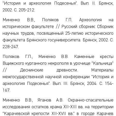
"История и археология Подесенья". Вып. II. Брянск,
2002. С. 205-212.
Миненко В.В., Поляков Г.П. Археология на
историческом факультете // Русский сборник: Сборник
научных трудов, посвященный 25-летию исторического
факультета Брянского госуниверситета. Брянск, 2002. С.
228-247.
Поляков Г.П., Миненко В.В. Каменные кресты
Вщижского курганного некрополя в урочище "Кальница"
// Деснинские древности. Материалы
межгосударственной научной конференции "История и
археология Подесенья". Вып. III. Брянск, 2004. С. 154-
167.
Миненко В.В., Яганов А.В. Охранно-спасательные
исследования остатков храма XII-XIII вв. на территории
"Карачевской крепости XII-XVII вв." в городе Карачев