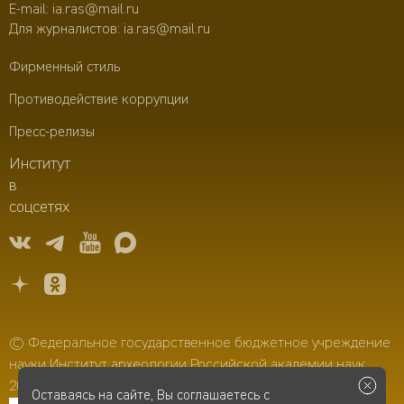
E-mail:
ia.ras@mail.ru
Для журналистов:
ia.ras@mail.ru
Фирменный стиль
Противодействие коррупции
Пресс-релизы
Институт
в
соцсетях
© Федеральное государственное бюджетное учреждение
науки Институт археологии Российской академии наук,
2006–2026
Оставаясь на сайте, Вы соглашаетесь с