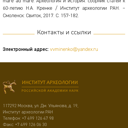
mare ad mare. Археология и история: сборник статей к
60-летию Н.А. Кренке / Институт археологии РАН. –
Смоленск: Свиток, 2017. С. 157-182.
Контакты и ссылки
Электронный адрес:
vvminenko@yandex.ru
117292 Москва, ул. Дм. Ульянова, д. 19,
Институт археологии РАН
Телефон:
+7 499 126 47 98
Факс: +7 499 126 06 30