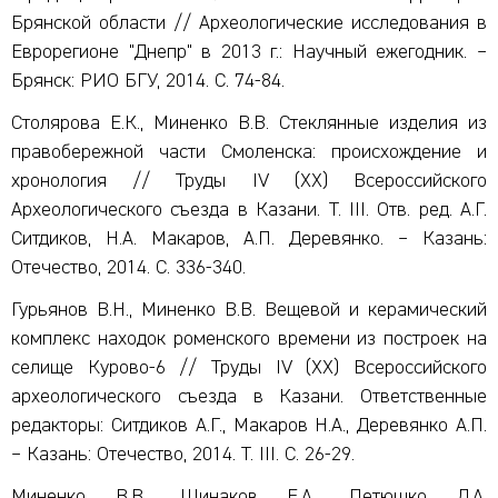
Брянской области // Археологические исследования в
Еврорегионе "Днепр" в 2013 г.: Научный ежегодник. –
Брянск: РИО БГУ, 2014. С. 74-84.
Столярова Е.К., Миненко В.В. Стеклянные изделия из
правобережной части Смоленска: происхождение и
хронология // Труды IV (XX) Всероссийского
Археологического съезда в Казани. Т. III. Отв. ред. А.Г.
Ситдиков, Н.А. Макаров, А.П. Деревянко. – Казань:
Отечество, 2014. С. 336-340.
Гурьянов В.Н., Миненко В.В. Вещевой и керамический
комплекс находок роменского времени из построек на
селище Курово-6 // Труды IV (XX) Всероссийского
археологического съезда в Казани. Ответственные
редакторы: Ситдиков А.Г., Макаров Н.А., Деревянко А.П.
– Казань: Отечество, 2014. Т. III. С. 26-29.
Миненко В.В., Шинаков Е.А., Петюшко Д.А.