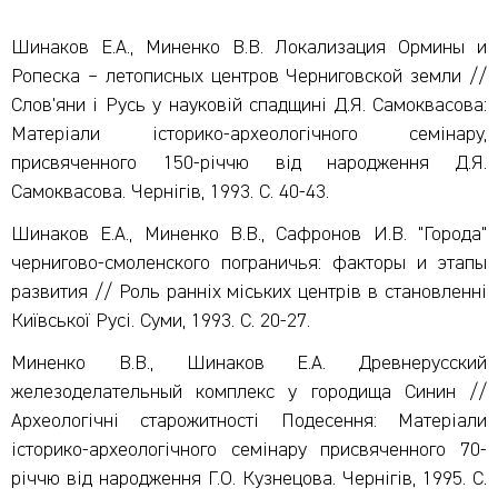
Шинаков Е.А., Миненко В.В. Локализация Ормины и
Ропеска – летописных центров Черниговской земли //
Слов’яни i Русь у науковiй спадщинi Д.Я. Самоквасова:
Матерiали iсторико-археологiчного семiнару,
присвяченного 150-рiччю вiд народження Д.Я.
Самоквасова. Чернiгiв, 1993. С. 40-43.
Шинаков Е.А., Миненко В.В., Сафронов И.В. "Города"
чернигово-смоленского пограничья: факторы и этапы
развития // Роль раннiх мiських центрiв в становленнi
Киïвськоï Русi. Суми, 1993. С. 20-27.
Миненко В.В., Шинаков Е.А. Древнерусский
железоделательный комплекс у городища Синин //
Археологiчнi старожитностi Подесення: Матерiали
iсторико-археоло­гiчного семiнару присвяченного 70-
рiччю вiд народження Г.О. Кузнецова. Чернiгiв, 1995. С.