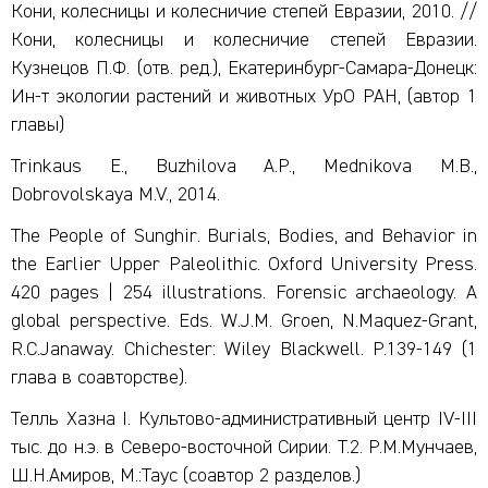
Кони, колесницы и колесничие степей Евразии, 2010. //
Кони, колесницы и колесничие степей Евразии.
Кузнецов П.Ф. (отв. ред.), Екатеринбург-Самара-Донецк:
Ин-т экологии растений и животных УрО РАН, (автор 1
главы)
Trinkaus E., Buzhilova A.P., Mednikova M.B.,
Dobrovolskaya M.V., 2014.
The People of Sunghir. Burials, Bodies, and Behavior in
the Earlier Upper Paleolithic. Oxford University Press.
420 pages | 254 illustrations. Forensic archaeology. A
global perspective. Eds. W.J.M. Groen, N.Maquez-Grant,
R.C.Janaway. Chichester: Wiley Blackwell. P.139-149 (1
глава в соавторстве).
Телль Хазна I. Культово-административный центр IV-III
тыс. до н.э. в Северо-восточной Сирии. Т.2. Р.М.Мунчаев,
Ш.Н.Амиров, М.:Таус (соавтор 2 разделов.)