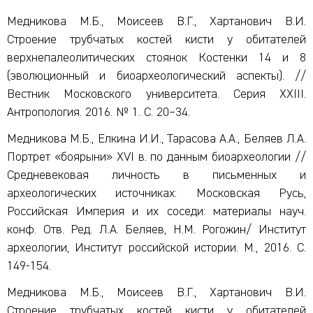
Медникова М.Б., Моисеев В.Г., Хартанович В.И.
Строение трубчатых костей кисти у обитателей
верхнепалеолитических стоянок Костенки 14 и 8
(эволюционный и биоархеологический аспекты). //
Вестник Московского университета. Серия XXIII.
Антропология. 2016. № 1. С. 20–34.
Медникова М.Б., Елкина И.И., Тарасова А.А., Беляев Л.А.
Портрет «боярыни» XVI в. по данным биоархеологии //
Средневековая личность в письменных и
археологических источниках: Московская Русь,
Российская Империя и их соседи: материалы науч.
конф. Отв. Ред. Л.А. Беляев, Н.М. Рогожин/ Институт
археологии, Институт российской истории. М., 2016. C.
149-154.
Медникова М.Б., Моисеев В.Г., Хартанович В.И.
Строение трубчатых костей кисти у обитателей