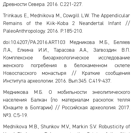
Древности Севера. 2016. C.221-227.
Trinkaus E., Mednikova M., Cowgill L.W. The Appendicular
Remains of the Kiik-Koba 2 Neandertal Infant //
PaleoAnthropology. 2016. P.185-210.
doi:10.4207/PA.2016.ART103 Медникова М.Б., Беляев
Л.А., Елкина И.И., Тарасова А.А., Загвоздин В.П.
Комплексное биоархеологическое исследование
женского погребения в белокаменном склепе
Новоспасского монастыря // Краткие сообщения
Института археологии. 2016. Вып.345. С.419-437.
Медникова М.Б. О мобильности энеолитического
населения Балкан (по материалам раскопок телля
Юнаците в Болгарии) // Российская археология. 2017.
№3. С.5-19.
Mednikova M.B., Shunkov M.V., Markin S.V. Robusticity of