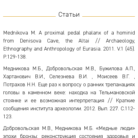
Статьи
Mednikova M. A proximal pedal phalanx of a hominid
from Denisova Cave, the Altai // Archaeology,
Ethnography and Anthropology of Eurasia. 2011. V.1 (45).
P.129-138.
Медникова М.Б., Добровольская М.В., Бужилова А.П.,
Хартанович В.И., Селезнева В.И. , Моисеев В.Г. ,
Потрахов Н.Н. Еще раз к вопросу о ранних трепанациях
головы в каменном веке: находка на Тельмановской
стоянке и ее возможная интерпретация // Краткие
сообщения института археологии. 2012. Вып. 227. С.112-
123.
Добровольская М.В., Медникова М.Б. «Медные люди»
эпохи бронзы: реконструкция состояния здоровья и