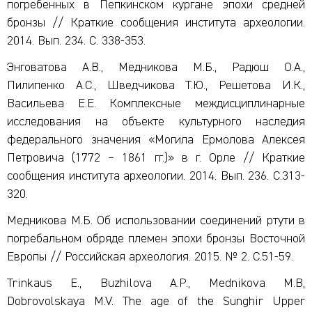
погребенных в Пепкинском кургане эпохи средней
бронзы // Краткие сообщения института археологии.
2014. Вып. 234. C. 338-353.
Энговатова А.В., Медникова М.Б., Радюш О.А.,
Пилипенко А.С., Шведчикова Т.Ю., Решетова И.К.,
Васильева Е.Е. Комплексные междисциплинарные
исследования на объекте культурного наследия
федерального значения «Могила Ермолова Алексея
Петровича (1772 – 1861 гг.)» в г. Орле // Краткие
сообщения института археологии. 2014. Вып. 236. С.313-
320.
Медникова М.Б. Об использовании соединений ртути в
погребальном обряде племен эпохи бронзы Восточной
Европы // Российская археология. 2015. № 2. С.51-59.
Trinkaus E., Buzhilova A.P., Mednikova M.B,
Dobrovolskaya M.V. The age of the Sunghir Upper