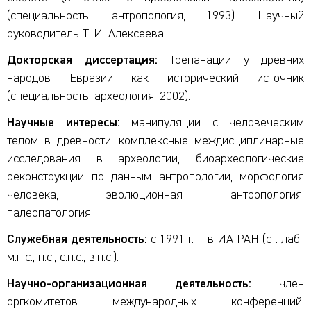
(специальность: антропология, 1993). Научный
руководитель Т. И. Алексеева.
Докторская диссертация:
Трепанации у древних
народов Евразии как исторический источник
(специальность: археология, 2002).
Научные интересы:
манипуляции с человеческим
телом в древности, комплексные междисциплинарные
исследования в археологии, биоархеологические
реконструкции по данным антропологии, морфология
человека, эволюционная антропология,
палеопатология.
Служебная деятельность:
с 1991 г. – в ИА РАН (ст. лаб.,
м.н.с., н.с., с.н.с., в.н.с.).
Научно-организационная деятельность:
член
оргкомитетов международных конференций: