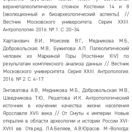
верхнепалеолитических стоянок Костенки 14 и 8
(эволюционный и биоархеологический аспекты). //
Вестник Московского университета. Серия XXIII.
Антропология. 2016. № 1. С. 20–34.
Хартанович В.И., Моисеев В.Г., Медникова М.Б.,
Добровольская М.В., Бужилова А.П. Палеолитический
человек из Маркиной Горы (Костёнки XIV) по
результатам комплексного анализа данных // Вестник
Московского университета. Серия XXIII. Антропология.
2016. № 2. С. 4–17.
Энговатова А.В., Медникова М.Б., Добровольская М.В.,
Шведчикова Т.Ю., Решетова И.К. Антропологический
источник в изучении качества жизни населения
Ярославля XVII века // От Смуты к империи. Новые
открытия в области археологии и истории России XVI-
XVIII вв. Отв.ред. Л.А.Беляев, А.В.Юрасов. М.-Вологда: