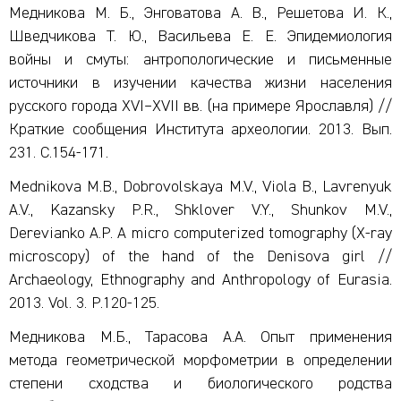
Медникова М. Б., Энговатова А. В., Решетова И. К.,
Шведчикова Т. Ю., Васильева Е. Е. Эпидемиология
войны и смуты: антропологические и письменные
источники в изучении качества жизни населения
русского города XVI–XVII вв. (на примере Ярославля) //
Краткие сообщения Института археологии. 2013. Вып.
231. С.154-171.
Mednikova M.B., Dobrovolskaya M.V., Viola B., Lavrenyuk
A.V., Kazansky P.R., Shklover V.Y., Shunkov M.V.,
Derevianko A.P. A micro computerized tomography (X-ray
microscopy) of the hand of the Denisova girl //
Archaeology, Ethnography and Anthropology of Eurasia.
2013. Vol. 3. Р.120-125.
Медникова М.Б., Тарасова А.А. Опыт применения
метода геометрической морфометрии в определении
степени сходства и биологического родства