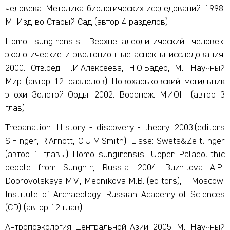
человека. Методика биологических исследований. 1998.
М: Изд-во Старый Сад (автор 4 разделов)
Homo sungirensis: Верхнепалеолитический человек:
экологические и эволюционные аспекты исследования.
2000. Отв.ред. Т.И.Алексеева, Н.О.Бадер, М.: Научный
Мир (автор 12 разделов) Новохарьковский могильник
эпохи Золотой Орды. 2002. Воронеж: МИОН. (автор 3
глав)
Trepanation. History - discovery - theory. 2003.(editors
S.Finger, R.Arnott, C.U.M.Smith), Lisse: Swets&Zeitlinger
(автор 1 главы) Homo sungirensis. Upper Palaeolithic
people from Sunghir, Russia. 2004. Buzhilova A.P.,
Dobrovolskaya M.V., Mednikova M.B. (editors), – Moscow,
Institute of Archaeology, Russian Academy of Sciences
(CD) (автор 12 глав).
Антропоэкология Центральной Азии, 2005. М.: Научный