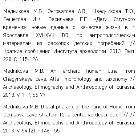
Медникова М.Б., Энговатова А.В., Шведчикова Т.Ю.,
Решетова И.К., Васильева Е.Е. «Дети Смутного
времени»: новые данные о качестве жизни в г.
Ярославле XVI-XVII ВВ. по антропологическим
материалам из раскопок детских погребений //
Краткие сообщения Института археологии. 2013. Вып.
228. С. 115-126.
Mednikova M.B. An archaic human ulna from
Chagyrskaya cave, Altai: morphology and taxonomy //
Archaeology, Ethnography and Anthropology of Eurasia.
2013. V. 1. P. 66-77.
Mednikova M.B. Distal phalanx of the hand of Homo from
Denisova cave stratum 12: a tentative description // //
Archaeology, Ethnography and Anthropology of Eurasia.
2013. V. 54 (2). P.146-155.