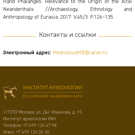
Hand Phalanges: Relevance to the Origin of the Altai
Neanderthals //Archaeology, Ethnology and
Anthropology of Eurasia. 2017. V.45/3. P.126–135.
Контакты и ссылки
Электронный адрес:
MednikovaMB@iaran.ru
117292 Москва, ул. Дм. Ульянова, д. 19,
Институт археологии РАН
Телефон:
+7 499 126 47 98
Факс: +7 499 126 06 30