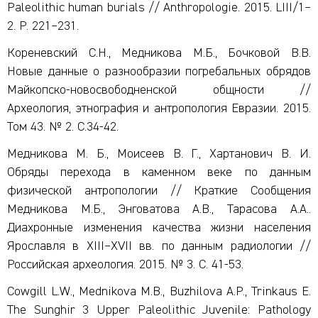
Paleolithic human burials // Anthropologie. 2015. LIII/1–
2. P. 221–231.
Кореневский С.Н., Медникова М.Б., Бочковой В.В.
Новые данные о разнообразии погребальных обрядов
Майкопско-новосвободненской общности //
Археология, этнография и антропология Евразии. 2015.
Том 43. № 2. C.34-42.
Медникова М. Б., Моисеев В. Г., Хартанович В. И.
Обряды перехода в каменном веке по данным
физической антропологии // Краткие Сообщения
Медникова М.Б., Энговатова А.В., Тарасова А.А..
Диахронные изменения качества жизни населения
Ярославля в XIII–XVII вв. по данным радиологии //
Российская археология. 2015. № 3. С. 41-53.
Cowgill L.W., Mednikova M.B., Buzhilova A.P., Trinkaus E.
The Sunghir 3 Upper Paleolithic Juvenile: Pathology