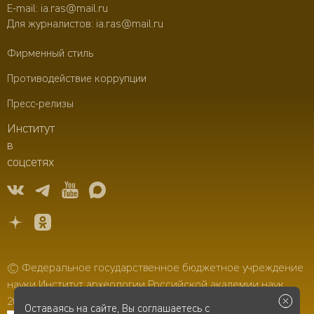
E-mail:
ia.ras@mail.ru
Для журналистов:
ia.ras@mail.ru
Фирменный стиль
Противодействие коррупции
Пресс-релизы
Институт
в
соцсетях
© Федеральное государственное бюджетное учреждение
науки Институт археологии Российской академии наук,
2006–2026
Оставаясь на сайте, Вы соглашаетесь с