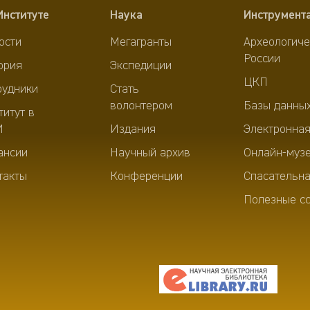
Институте
Наука
Инструмент
ости
Мегагранты
Археологиче
России
ория
Экспедиции
ЦКП
рудники
Стать
волонтером
Базы данны
титут в
И
Издания
Электронная
ансии
Научный архив
Онлайн-муз
такты
Конференции
Спасательна
Полезные с