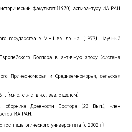
, исторический факультет (1970), аспирантуру ИА РАН
о государства в VI–II вв. до н.э. (1977). Научный
вропейского Боспора в античную эпоху (система
ого Причерноморья и Средиземноморья, сельская
(м.н.с., с .н.с., в.н.с., зав. отделом).
. сборника Древности Боспора (23 Вып.), член
оветов ИА РАН.
гос. педагогического университета (с 2002 г.).