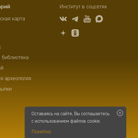
арий
Институт в соцсетях
ская карта
х
 библиотека
ей
я археология
сылки
Оставаясь на сайте, Вы соглашаетесь
с использованием файлов cookie.
Разработка сайта
-
Infospice
Понятно