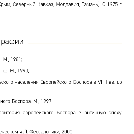
(Крым, Северный Кавказ, Молдавия, Тамань). С 1975 г.
графии
 М., 1981;
.э. М., 1990;
кого населения Европейского Боспора в VI-II вв. до
ого Боспора. М., 1997;
ритория европейского Боспора в античную эпоху.
ческом яз.). Фессалоники, 2000;