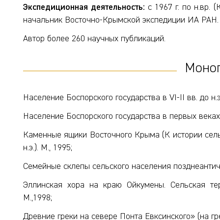
Экспедиционная деятельность:
с 1967 г. по н.вр. 
начальник Восточно-Крымской экспедиции ИА РАН.
Автор более 260 научных публикаций.
Моно
Население Боспорского государства в VI-II вв. до н.э.
Население Боспорского государства в первых веках н
Каменные ящики Восточного Крыма (К истории сельс
н.э.). М., 1995;
Семейные склепы сельского населения позднеантичн
Эллинская хора на краю Ойкумены. Сельская тер
М.,1998;
Древние греки на севере Понта Евксинского» (на гре