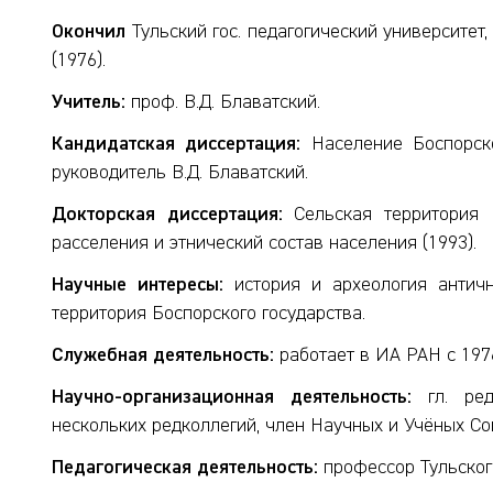
Окончил
Тульский гос. педагогический университет
(1976).
Учитель:
проф. В.Д. Блаватский.
Кандидатская диссертация:
Население Боспорског
руководитель В.Д. Блаватский.
Докторская диссертация:
Сельская территория Е
расселения и этнический состав населения (1993).
Научные интересы:
история и археология античн
территория Боспорского государства.
Служебная деятельность:
работает в ИА РАН с 1976 г. 
Научно-организационная деятельность:
гл. ред
нескольких редколлегий, член Научных и Учёных С
Педагогическая деятельность:
профессор Тульского 