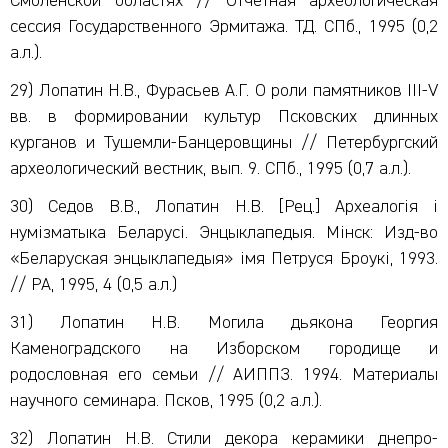
Смоленской областях // Отчетная археологическая
сессия Государственного Эрмитажа. ТД. СПб., 1995 (0,2
а.л.).
29) Лопатин Н.В., Фурасьев А.Г. О роли памятников III-V
вв. в формировании культур Псковских длинных
курганов и Тушемли-Банцеровщины // Петербургский
археологический вестник, вып. 9. СПб., 1995 (0,7 а.л.).
30) Седов В.В., Лопатин Н.В. [Рец.] Археалогiя i
нумiзматыка Беларусi. Энцыклапедыя. Мiнск: Изд-во
«Беларуская энцыклапедыя» iмя Петруся Броукi, 1993.
// РА, 1995, 4 (0,5 а.л.)
31) Лопатин Н.В. Могила дьякона Георгия
Каменоградского на Изборском городище и
родословная его семьи // АИППЗ. 1994. Материалы
научного семинара. Псков, 1995 (0,2 а.л.).
32) Лопатин Н.В. Стили декора керамики днепро-