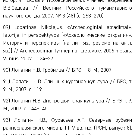
история Пскова и Псковской земли» имени академика
В.В.Седова // Вестник Российского гуманитарного
научного фонда. 2007. № 3 (48) (с. 263–270).
89) Lopatinas Nikolajus. «Archeologiniai atradimai».
Istorija ir perspektyvos [«Археологические открытия».
История и перспективы (на лит. яз., резюме на англ.
яз.)] // Archeologiniai Tyrinejimai Lietuvoje. 2006 metais.
Vilnius, 2007. C. 24–27.
90) Лопатин Н.В. Гробница // БРЭ, т. 8. М., 2007.
91) Лопатин Н.В. Длинных курганов культура // БРЭ, т.
9. М., 2007, с. 119.
92) Лопатин Н.В. Днепро-двинская культура // БРЭ, т. 9.
М., 2007, с. 144–145.
93) Лопатин Н.В., Фурасьев А.Г. Северные рубежи
раннеславянского мира в III–V вв. н.э. (РСМ, выпуск 8).