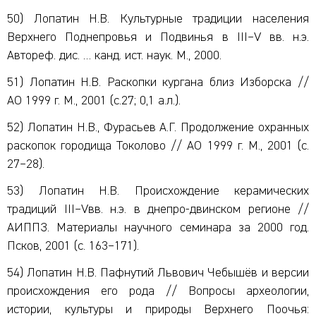
50) Лопатин Н.В. Культурные традиции населения
Верхнего Поднепровья и Подвинья в III–V вв. н.э.
Автореф. дис. … канд. ист. наук. М., 2000.
51) Лопатин Н.В. Раскопки кургана близ Изборска //
АО 1999 г. М., 2001 (с.27; 0,1 а.л.).
52) Лопатин Н.В., Фурасьев А.Г. Продолжение охранных
раскопок городища Токолово // АО 1999 г. М., 2001 (с.
27–28).
53) Лопатин Н.В. Происхождение керамических
традиций III–Vвв. н.э. в днепро-двинском регионе //
АИППЗ. Материалы научного семинара за 2000 год.
Псков, 2001 (с. 163–171).
54) Лопатин Н.В. Пафнутий Львович Чебышёв и версии
происхождения его рода // Вопросы археологии,
истории, культуры и природы Верхнего Поочья: