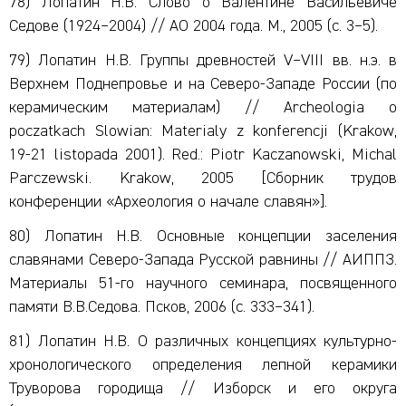
78) Лопатин Н.В. Слово о Валентине Васильевиче
Седове (1924–2004) // АО 2004 года. М., 2005 (с. 3–5).
79) Лопатин Н.В. Группы древностей V–VIII вв. н.э. в
Верхнем Поднепровье и на Северо-Западе России (по
керамическим материалам) // Archeologia o
poczatkach Slowian: Materialy z konferencji (Krakow,
19-21 listopada 2001). Red.: Piotr Kaczanowski, Michal
Parczewski. Krakow, 2005 [Сборник трудов
конференции «Археология о начале славян»].
80) Лопатин Н.В. Основные концепции заселения
славянами Северо-Запада Русской равнины // АИППЗ.
Материалы 51-го научного семинара, посвященного
памяти В.В.Седова. Псков, 2006 (с. 333–341).
81) Лопатин Н.В. О различных концепциях культурно-
хронологического определения лепной керамики
Труворова городища // Изборск и его округа