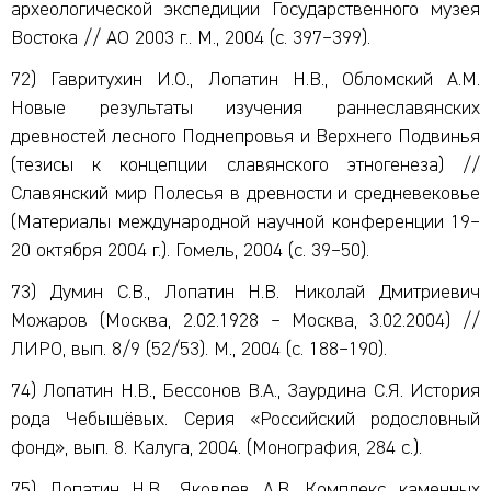
археологической экспедиции Государственного музея
Востока // АО 2003 г.. М., 2004 (с. 397–399).
72) Гавритухин И.О., Лопатин Н.В., Обломский А.М.
Новые результаты изучения раннеславянских
древностей лесного Поднепровья и Верхнего Подвинья
(тезисы к концепции славянского этногенеза) //
Славянский мир Полесья в древности и средневековье
(Материалы международной научной конференции 19–
20 октября 2004 г.). Гомель, 2004 (с. 39–50).
73) Думин С.В., Лопатин Н.В. Николай Дмитриевич
Можаров (Москва, 2.02.1928 – Москва, 3.02.2004) //
ЛИРО, вып. 8/9 (52/53). М., 2004 (с. 188–190).
74) Лопатин Н.В., Бессонов В.А., Заурдина С.Я. История
рода Чебышёвых. Серия «Российский родословный
фонд», вып. 8. Калуга, 2004. (Монография, 284 с.).
75) Лопатин Н.В., Яковлев А.В. Комплекс каменных