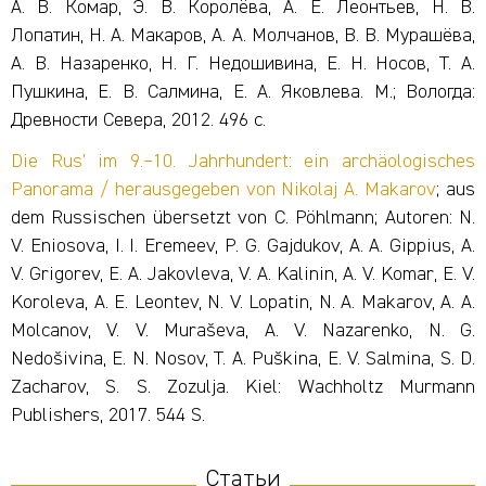
А. В. Комар, Э. В. Королёва, А. Е. Леонтьев, Н. В.
Лопатин, Н. А. Макаров, А. А. Молчанов, В. В. Мурашёва,
А. В. Назаренко, Н. Г. Недошивина, Е. Н. Носов, Т. А.
Пушкина, Е. В. Салмина, Е. А. Яковлева. М.; Вологда:
Древности Севера, 2012. 496 с.
Die Rus’ im 9.–10. Jahrhundert: ein archäologisches
Panorama / herausgegeben von Nikolaj A. Makarov
; aus
dem Russischen übersetzt von C. Pöhlmann; Autoren: N.
V. Eniosova, I. I. Eremeev, P. G. Gajdukov, A. A. Gippius, A.
V. Grigorev, E. A. Jakovleva, V. A. Kalinin, A. V. Komar, E. V.
Koroleva, A. E. Leontev, N. V. Lopatin, N. A. Makarov, A. A.
Molcanov, V. V. Muraševa, A. V. Nazarenko, N. G.
Nedošivina, E. N. Nosov, T. A. Puškina, E. V. Salmina, S. D.
Zacharov, S. S. Zozulja. Kiel: Wachholtz Murmann
Publishers, 2017. 544 S.
Статьи