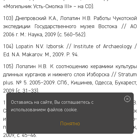
«Могильник Усть-Смолка III» – на CD).
103) Днепровский К.А., Лопатин Н.В. Работы Чукотской
экспедиции Государственного музея Востока // АО
2006 г. М.: Наука, 2009 (с. 560–562).
104) Lopatin N.V. Izborsk // Institute of Archaeology /
Ed. N.A. Makarov. M., 2009. P. 94.
105) Лопатин Н.В. К соотношению керамики культуры
длинных курганов и нижнего слоя Изборска // Stratum
plus. № 5. 2005–2009. СПб., Кишинев, Одесса, Бухарест,
2009 (с. 31–33).
106) Гайдуков П.Г., Лопатин Н.В. К выходу книги В.В.
Оставаясь на сайте, Вы соглашаетесь с
использованием файлов cookie.
Седова «Изборск в раннем средневековье» // Изборск
и его округа. Материалы Международной научно-
Понятно
практической конференции 2007–2008 гг. Изборск,
2009, с. 45–46.