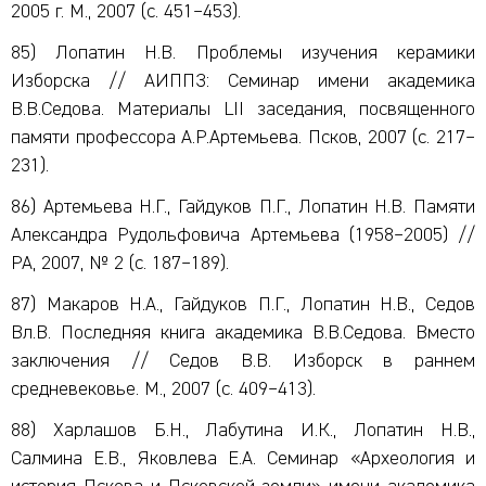
2005 г. М., 2007 (с. 451–453).
85) Лопатин Н.В. Проблемы изучения керамики
Изборска // АИППЗ: Семинар имени академика
В.В.Седова. Материалы LII заседания, посвященного
памяти профессора А.Р.Артемьева. Псков, 2007 (с. 217–
231).
86) Артемьева Н.Г., Гайдуков П.Г., Лопатин Н.В. Памяти
Александра Рудольфовича Артемьева (1958–2005) //
РА, 2007, № 2 (с. 187–189).
87) Макаров Н.А., Гайдуков П.Г., Лопатин Н.В., Седов
Вл.В. Последняя книга академика В.В.Седова. Вместо
заключения // Седов В.В. Изборск в раннем
средневековье. М., 2007 (с. 409–413).
88) Харлашов Б.Н., Лабутина И.К., Лопатин Н.В.,
Салмина Е.В., Яковлева Е.А. Семинар «Археология и