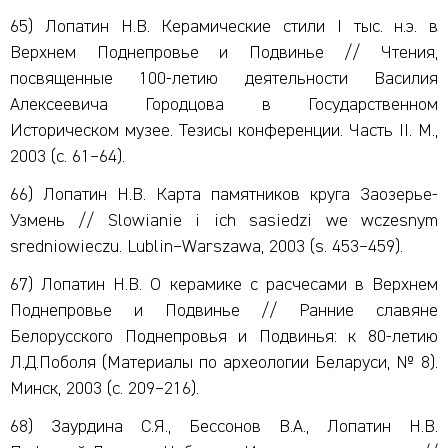
65) Лопатин Н.В. Керамические стили I тыс. н.э. в
Верхнем Поднепровье и Подвинье // Чтения,
посвященные 100-летию деятельности Василия
Алексеевича Городцова в Государственном
Историческом музее. Тезисы конференции. Часть II. М.,
2003 (с. 61–64).
66) Лопатин Н.В. Карта памятников круга Заозерье-
Узмень // Slowianie i ich sasiedzi we wczesnym
sredniowieczu. Lublin–Warszawa, 2003 (s. 453–459).
67) Лопатин Н.В. О керамике с расчесами в Верхнем
Поднепровье и Подвинье // Ранние славяне
Белорусского Поднепровья и Подвинья: к 80-летию
Л.Д.Поболя (Материалы по археологии Беларуси, № 8).
Минск, 2003 (с. 209–216).
68) Заурдина С.Я., Бессонов В.А., Лопатин Н.В.