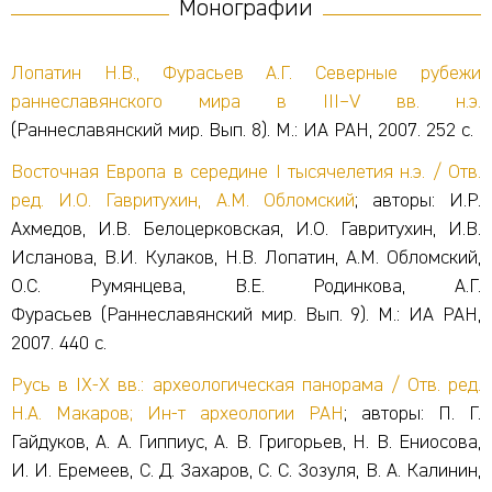
Монографии
Лопатин Н.В., Фурасьев А.Г. Северные рубежи
раннеславянского мира в III–V вв. н.э.
(Раннеславянский мир. Вып. 8). М.: ИА РАН, 2007. 252 с.
Восточная Европа в середине I тысячелетия н.э. / Отв.
ред.
И.О. Гавритухин, А.М. Обломский
; авторы: И.Р.
Ахмедов, И.В. Белоцерковская, И.О. Гавритухин, И.В.
Исланова, В.И. Кулаков, Н.В. Лопатин, А.М. Обломский,
О.С. Румянцева, В.Е. Родинкова, А.Г.
Фурасьев
(Раннеславянский мир. Вып. 9). М.: ИА РАН,
2007. 440 с.
Русь в IX-X вв.: археологическая панорама / Отв. ред.
Н.А. Макаров; Ин-т археологии РАН
; авторы: П. Г.
Гайдуков, А. А. Гиппиус, А. В. Григорьев, Н. В. Ениосова,
И. И. Еремеев, С. Д. Захаров, С. С. Зозуля, В. А. Калинин,