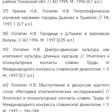
районе Псковской обл. // АО 1995. М., 1996 (0,1 а.л.).
37) Кренке Н.А., Лопатин Н.В. Петрографическое
изучение керамики городищ Дьяково и Тушемля // РА,
1997, 1 (0,7 а.л.).
38) Лопатин Н.В. Городище у д.Лукино в верховьях
Вазузы // АО 1996. М., 1997 (0,05 а.л.).
39) Лопатин Н.В. Днепро-двинская культура как
компонент культуры длинных курганов // Этногенез и
этнокультурные контакты славян. Труды VI
Международного конгресса славянской археологии, т. 3.
М., 1997 (0,7 а.л.).
40) Лопатин Н.В. [Выступление в дискуссии круглого
стола «Методика этногенетических исследований»] //
Этногенез и этнокультурные контакты славян. Труды VI
Международного конгресса славянской археологии, т. 3.
М., 1997, с. 396-398.