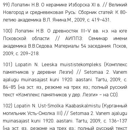
99) Лопатин Н.В. О керамике Изборска XI в. // Великий
Новгород и средневековая Русь: Сборник статей: К 80-
летию академика В.Л. Янина.М., 2009, с. 419–431.
100) Лопатин Н.В. О древностях III–V вв. н.э. на юге
Псковской области // АИППЗ: Семинар имени
академика В.В.Седова. Материалы 54 заседания. Псков,
2009, с. 209–218.
101) Lopatin N. Leeska muististekompleks (Комплекс
памятников у деревни Лезги) // Setomaa 2. Vanem
ajalugu muinasajast kuni 1920. aastani. Tartu, 2009, с.
84–85 (на эст. яз., резюме на трех яз.; полный русский
текст «Комплекс памятников у дер. Лезги» – на CD).
102) Lopatin N. Ust-Smolka Kaabaskalmistu (Курганный
могильник Усть-Смолка III) // Setomaa 2. Vanem ajalugu
muinasajast kuni 1920. aastani. Tartu, 2009, с. 136–137
(на эст. яз., резюме на трех яз.; полный русский текст