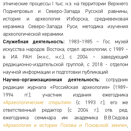
этнические процессы I тыс. н.э. на территории Верхнего
Поднепровья и Северо-Запада Русской равнины,
история и археология Изборска, средневековая
керамика Северо-Запада Руси, методика изучения
археологической керамики.
Служебная деятельность:
1983–1985 – Гос. музей
искусства народов Востока, отдел археологии; с 1989 –
в ИА РАН (м.н.с., н.с.); c 2004 – заведующий
редакционно-издательской группой, с 2018 - отделом
научной информации и подготовки публикаций.
Научно-организационная деятельность:
сотрудник
редакции журнала «Российская археология» (1989–
1994 гг.); участник издания ежегодника
«Археологические открытия»
(с 1993 г.), его же
ответственный редактор (с 2004 г.); отв. ред.
ежегодника семинара им. академика В.В.Седова
«Археология и история Пскова и Псковской земли»
,