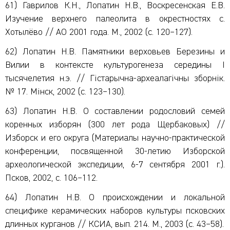
61) Гаврилов К.Н., Лопатин Н.В., Воскресенская Е.В.
Изучение верхнего палеолита в окрестностях с.
Хотылёво // АО 2001 года. М., 2002 (с. 120–127).
62) Лопатин Н.В. Памятники верховьев Березины и
Вилии в контексте культурогенеза середины I
тысячелетия н.э. // Гiстарычна-археалагiчны зборнiк.
№ 17. Мiнск, 2002 (с. 123–130).
63) Лопатин Н.В. О составлении родословий семей
коренных изборян (300 лет рода Щербаковых) //
Изборск и его округа (Материалы научно-практической
конференции, посвященной 30-летию Изборской
археологической экспедиции, 6-7 сентября 2001 г.).
Псков, 2002, с. 106–112.
64) Лопатин Н.В. О происхождении и локальной
специфике керамических наборов культуры псковских
длинных курганов // КСИА, вып. 214. М., 2003 (с. 43–58).