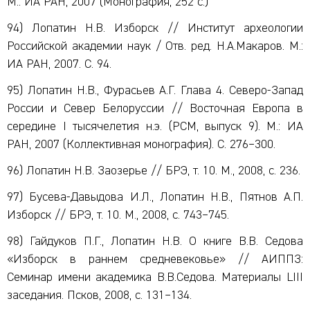
М.: ИА РАН, 2007 (Монография, 252 с.)
94) Лопатин Н.В. Изборск // Институт археологии
Российской академии наук / Отв. ред. Н.А.Макаров. М.:
ИА РАН, 2007. С. 94.
95) Лопатин Н.В., Фурасьев А.Г. Глава 4. Северо-Запад
России и Север Белоруссии // Восточная Европа в
середине I тысячелетия н.э. (РСМ, выпуск 9). М.: ИА
РАН, 2007 (Коллективная монография). С. 276–300.
96) Лопатин Н.В. Заозерье // БРЭ, т. 10. М., 2008, с. 236.
97) Бусева-Давыдова И.Л., Лопатин Н.В., Пятнов А.П.
Изборск // БРЭ, т. 10. М., 2008, с. 743–745.
98) Гайдуков П.Г., Лопатин Н.В. О книге В.В. Седова
«Изборск в раннем средневековье» // АИППЗ:
Семинар имени академика В.В.Седова. Материалы LIII
заседания. Псков, 2008, с. 131–134.