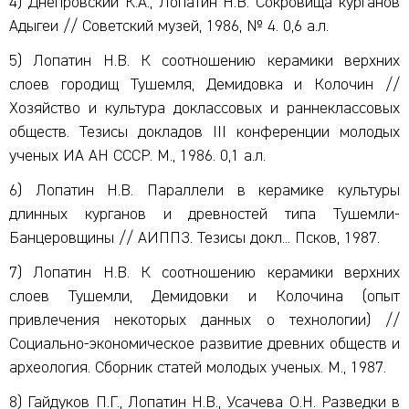
4) Днепровский К.А., Лопатин Н.В. Сокровища курганов
Адыгеи // Советский музей, 1986, № 4. 0,6 а.л.
5) Лопатин Н.В. К соотношению керамики верхних
слоев городищ Тушемля, Демидовка и Колочин //
Хозяйство и культура доклассовых и раннеклассовых
обществ. Тезисы докладов III конференции молодых
ученых ИА АН СССР. М., 1986. 0,1 а.л.
6) Лопатин Н.В. Параллели в керамике культуры
длинных курганов и древностей типа Тушемли-
Банцеровщины // АИППЗ. Тезисы докл... Псков, 1987.
7) Лопатин Н.В. К соотношению керамики верхних
слоев Тушемли, Демидовки и Колочина (опыт
привлечения некоторых данных о технологии) //
Социально-экономическое развитие древних обществ и
археология. Сборник статей молодых ученых. М., 1987.
8) Гайдуков П.Г., Лопатин Н.В., Усачева О.Н. Разведки в