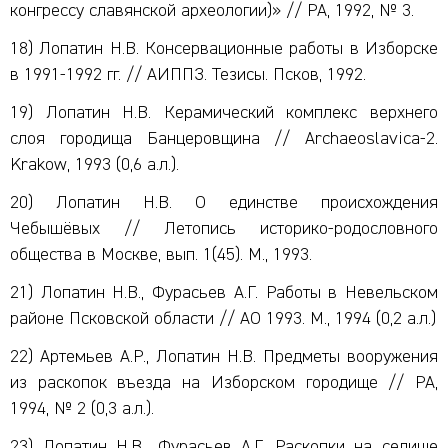
конгрессу славянской археологии)» // РА, 1992, № 3.
18) Лопатин Н.В. Консервационные работы в Изборске
в 1991-1992 гг. // АИППЗ. Тезисы. Псков, 1992.
19) Лопатин Н.В. Керамический комплекс верхнего
слоя городища Банцеровщина // Archaeoslavica-2.
Krakow, 1993 (0,6 а.л.).
20) Лопатин Н.В. О единстве происхождения
Чебышёвых // Летопись историко-родословного
общества в Москве, вып. 1(45). М., 1993.
21) Лопатин Н.В., Фурасьев А.Г. Работы в Невельском
районе Псковской области // АО 1993. М., 1994 (0,2 а.л.)
22) Артемьев А.Р., Лопатин Н.В. Предметы вооружения
из раскопок въезда на Изборском городище // РА,
1994, № 2 (0,3 а.л.).
23) Лопатин Н.В., Фурасьев А.Г. Раскопки на селище