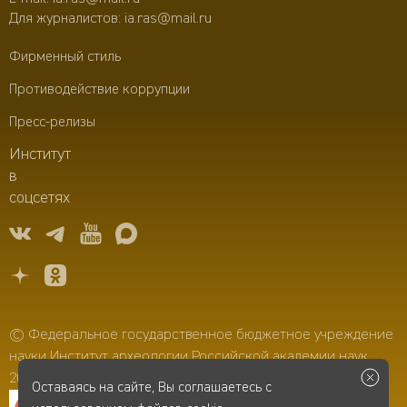
Для журналистов:
ia.ras@mail.ru
Фирменный стиль
Противодействие коррупции
Пресс-релизы
Институт
в
соцсетях
© Федеральное государственное бюджетное учреждение
науки Институт археологии Российской академии наук,
2006–2026
Оставаясь на сайте, Вы соглашаетесь с