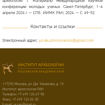
археология 7. Материалы международной научной
конференции молодых ученых. Санкт-Петербург, 1–4
апреля 2024 г. — СПб.: ИИМК РАН, 2024. — С. 49–52.
Контакты и ссылки
Электронный адрес:
juliakuzminovamos@gmail.com
117292 Москва, ул. Дм. Ульянова, д. 19,
Институт археологии РАН
Телефон:
+7 499 126 47 98
Факс: +7 499 126 06 30
E-mail:
ia.ras@mail.ru