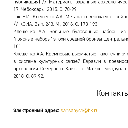
публикация) // Материалы охранных археологически
17. Чебоксары, 2015. С. 78-99.
Гак Е.И. Клещенко А.А. Металл северокавказской к
// КСИА. Вып. 243. М., 2016. С. 173-193.
Клещенко А.А. Большие булавочные наборы из п
"поясные наборы" эпохи средней бронзы Центрального
101.
Клещенко А.А. Кремневые выемчатые наконечники с
в системе культурных связей Евразии в древнос
археологии Северного Кавказа. Мат-лы междунар. н
2018. С. 89-92.
Контакты
Электронный адрес:
sansanych@bk.ru