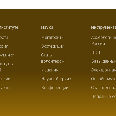
Институте
Наука
Инструмент
ости
Мегагранты
Археологиче
России
ория
Экспедиции
ЦКП
рудники
Стать
волонтером
Базы данны
титут в
И
Издания
Электронная
ансии
Научный архив
Онлайн-муз
такты
Конференции
Спасательна
Полезные с