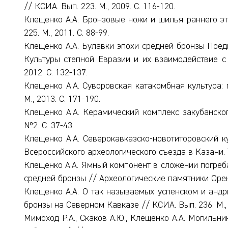
// КСИА. Вып. 223. М., 2009. С. 116-120.
Клещенко А.А. Бронзовые ножи и шилья раннего эт
225. М., 2011. С. 88-99.
Клещенко А.А. Булавки эпохи средней бронзы Пред
Культуры степной Евразии и их взаимодействие с д
2012. С. 132-137.
Клещенко А.А. Суворовская катакомбная культура: 
М., 2013. С. 171-190.
Клещенко А.А. Керамический комплекс закубанског
№2. С. 37-43.
Клещенко А.А. Северокавказско-новотиторовский к
Всероссийского археологического съезда в Казани. Т.
Клещенко А.А. Ямный компонент в сложении погреб
средней бронзы // Археологические памятники Оренбу
Клещенко А.А. О так называемых успенском и андр
бронзы на Северном Кавказе // КСИА. Вып. 236. М., 2
Мимоход Р.А., Скаков А.Ю., Клещенко А.А. Могильн