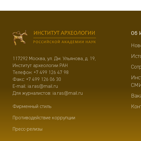
Об 
Нов
Ист
117292 Москва, ул. Дм. Ульянова, д. 19,
Институт археологии РАН
Сот
Телефон:
+7 499 126 47 98
Инс
Факс: +7 499 126 06 30
СМ
E-mail:
ia.ras@mail.ru
Для журналистов:
ia.ras@mail.ru
Вак
Кон
Фирменный стиль
Противодействие коррупции
Пресс-релизы