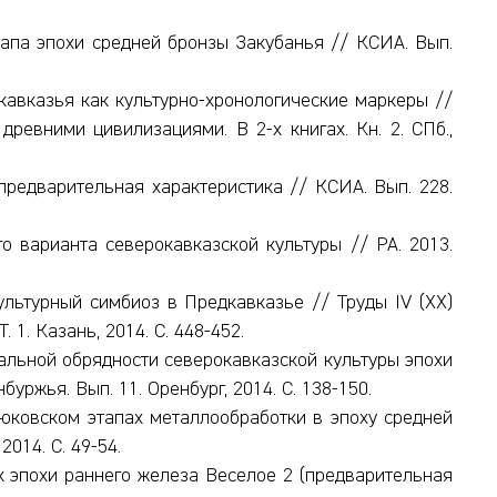
апа эпохи средней бронзы Закубанья // КСИА. Вып.
кавказья как культурно-хронологические маркеры //
ревними цивилизациями. В 2-х книгах. Кн. 2. СПб.,
предварительная характеристика // КСИА. Вып. 228.
о варианта северокавказской культуры // РА. 2013.
ультурный симбиоз в Предкавказье // Труды IV (XX)
 1. Казань, 2014. С. 448-452.
альной обрядности северокавказской культуры эпохи
ржья. Вып. 11. Оренбург, 2014. С. 138-150.
юковском этапах металлообработки в эпоху средней
014. С. 49-54.
ик эпохи раннего железа Веселое 2 (предварительная