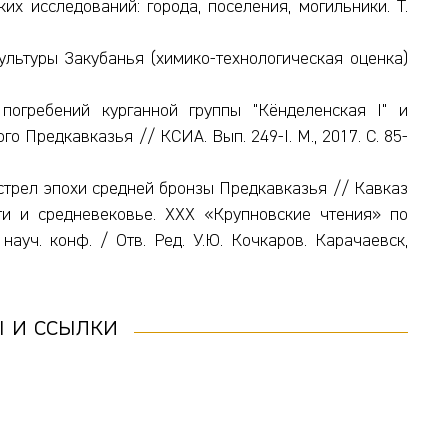
х исследований: города, поселения, могильники. Т.
ультуры Закубанья (химико-технологическая оценка)
огребений курганной группы "Кёнделенская I" и
 Предкавказья // КСИА. Вып. 249-I. М., 2017. С. 85-
трел эпохи средней бронзы Предкавказья // Кавказ
ти и средневековье. XXX «Крупновские чтения» по
ауч. конф. / Отв. Ред. У.Ю. Кочкаров. Карачаевск,
 и ссылки