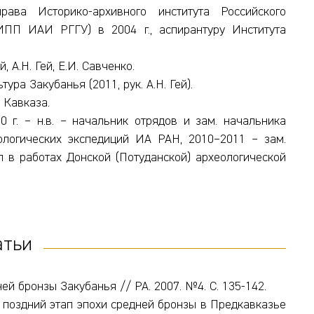
ава Историко-архивного института Российского
ФИПП ИАИ РГГУ) в 2004 г., аспирантуру Института
, А.Н. Гей, Е.И. Савченко.
ура Закубанья (2011, рук. А.Н. Гей).
 Кавказа.
0 г. – н.в. – начальник отрядов и зам. начальника
логических экспедиций ИА РАН, 2010–2011 – зам.
 в работах Донской (Потуданской) археологической
атьи
й бронзы Закубанья // РА. 2007. №4. С. 135-142.
 поздний этап эпохи средней бронзы в Предкавказье