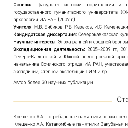
Окончил
факультет истории, политологии и пр
государственного гуманитарного университета (
археологии ИА РАН (2007 г.).
Учителя:
М.В. Бибиков, Р.Б. Казаков, И.С. Каменецкий
Кандидатская диссертация:
Северокавказская культ
Научные интересы:
Эпоха ранней и средней бронзы
Экспедиционная деятельность:
2005–2009 гг., 201
Северо-Кавказской и Южной новостроечной архео
начальника Сочинского отряда ИА РАН, участвовал
экспедиции, Степной экспедиции ГИМ и др.
Автор более 30 научных публикаций.
Ст
Клещенко А.А. Погребальные памятники эпохи средне
Клещенко А.А. Катакомбные памятники Закубанья и