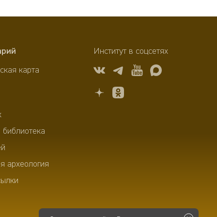
арий
Институт в соцсетях
ская карта
х
 библиотека
ей
я археология
сылки