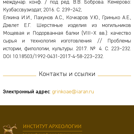
междунар. конф. / под ред. В.В. Боброва. Кемерово:
Кузбассвузиздат, 2016. С. 239–242;
Елкина И.И., Пахунов А.С., Кочкаров У.Ю., Гринько А.Е.,
Дэвлет Е.Г. Шерстяные изделия из могильников
Мощевая и Подорванная балки (VIII–X вв.): качество
сырья и технология изготовления // Проблемы
истории, филологии, культуры. 2017. № 4. С. 223–232.
DOI 10.18503/1992-0431-2017-4-58-223–232.
Контакты и ссылки
Электронный адрес
:
grinkoae@iaran.ru