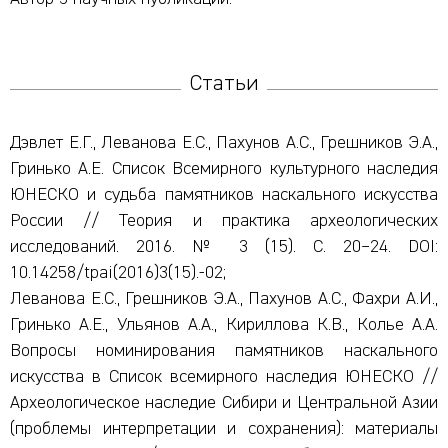
Статьи
Дэвлет Е.Г., Леванова Е.С., Пахунов А.С., Грешников Э.А.,
Гринько А.Е. Список Всемирного культурного наследия
ЮНЕСКО и судьба памятников наскального искусства
России // Теория и практика археологических
исследований. 2016. № 3 (15). С. 20–24. DOI:
10.14258/tpai(2016)3(15).-02;
Леванова Е.С., Грешников Э.А., Пахунов А.С., Фахри А.И.,
Гринько А.Е., Ульянов А.А., Кириллова К.В., Колье А.А.
Вопросы номинирования памятников наскального
искусства в Cписок всемирного наследия ЮНЕСКО //
Археологическое наследие Сибири и Центральной Азии
(проблемы интерпретации и сохранения): материалы