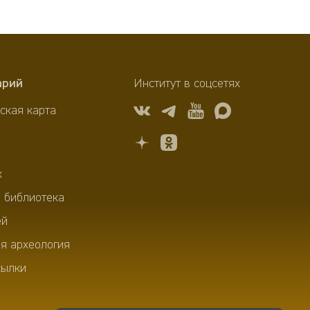
арий
Институт в соцсетях
ская карта
х
 библиотека
ей
я археология
сылки