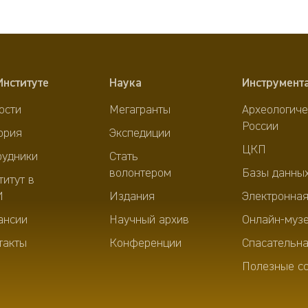
Институте
Наука
Инструмент
ости
Мегагранты
Археологиче
России
ория
Экспедиции
ЦКП
рудники
Стать
волонтером
Базы данны
титут в
И
Издания
Электронная
ансии
Научный архив
Онлайн-муз
такты
Конференции
Спасательна
Полезные с