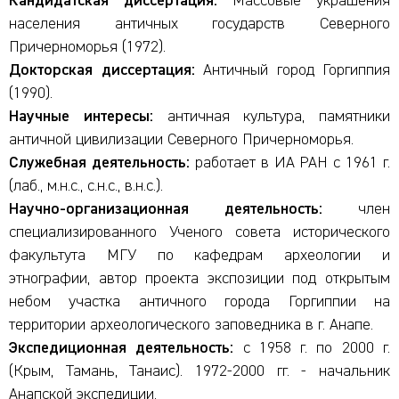
Кандидатская диссертация:
Массовые украшения
населения античных государств Северного
Причерноморья (1972).
Докторская диссертация:
Античный город Горгиппия
(1990).
Научные интересы:
античная культура, памятники
античной цивилизации Северного Причерноморья.
Служебная деятельность:
работает в ИА РАН с 1961 г.
(лаб., м.н.с., с.н.с., в.н.с.).
Научно-организационная деятельность:
член
специализированного Ученого совета исторического
факультута МГУ по кафедрам археологии и
этнографии, автор проекта экспозиции под открытым
небом участка античного города Горгиппии на
территории археологического заповедника в г. Анапе.
Экспедиционная деятельность:
c 1958 г. по 2000 г.
(Крым, Тамань, Танаис). 1972-2000 гг. - начальник
Анапской экспедиции.