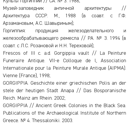
Культы Горгиппии // СА. № 3. 1986;
Музей-заповедник античной архитектуры //
Архитектура СССР. М., 1988 (в соавт. с Г.Ф.
Арзамановым, А.С. Шавыриным);
Горгиппия: продукция железоделательного и
железообрабатывающего ремесла // РА. № 3. 1994 (в
соавт. с Л.С. Розановой и Н.Н. Тереховой);
Frescos of III c. a.d. Gorgippia vault // La Peinture
Funeraire Antique. VII-e Colloque de l, Association
Internationale pour la Peinture Murale Antique (AIPMA).
Vienne (France), 1998;
GORGIPPIA. Geschichte einer griechischen Polis an der
stele der heutigen Stadt Anapa // Das Bosporanische
Reich. Mainz am Rhein. 2002;
GORGIPPIA // Ancient Greek Colonies in the Black Sea.
Publications of the Archaeological Institute of Northern
Greece. № 4. Thessaloniki. 2003.