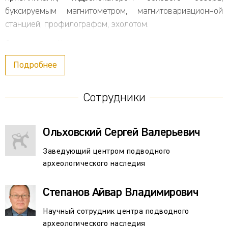
буксируемым магнитометром, магнитовариационной
станцией, профилографом, эхолотом.
Сотрудники Центра проводят плановые подводные
исследования в Керченском проливе и Волхов-
Подробнее
Ильменском бассейне, а также спасательные работы в
рамках строительных проектов – Северный поток-1,
Сотрудники
Северный поток-2, Южный/Турецкий поток, Крымский
мост, магистральный газопровод Краснодарский край –
Крым, автомагистраль Москва – Санкт-Петербург,
Ольховский Сергей Валерьевич
морской порт Тамань и т.д.
Заведующий центром подводного
Сотрудники Центра имеют профессиональные
археологического наследия
водолазные квалификации, в т.ч. водолазный
специалист, а также сертификаты OPITO BOSIET/HUET.
Степанов Айвар Владимирович
Научный сотрудник центра подводного
археологического наследия