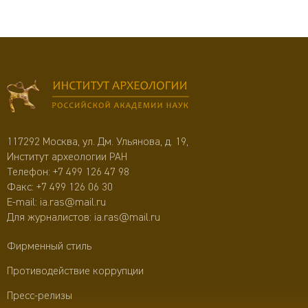
117292 Москва, ул. Дм. Ульянова, д. 19,
Институт археологии РАН
Телефон:
+7 499 126 47 98
Факс: +7 499 126 06 30
E-mail:
ia.ras@mail.ru
Для журналистов:
ia.ras@mail.ru
Фирменный стиль
Противодействие коррупции
Пресс-релизы