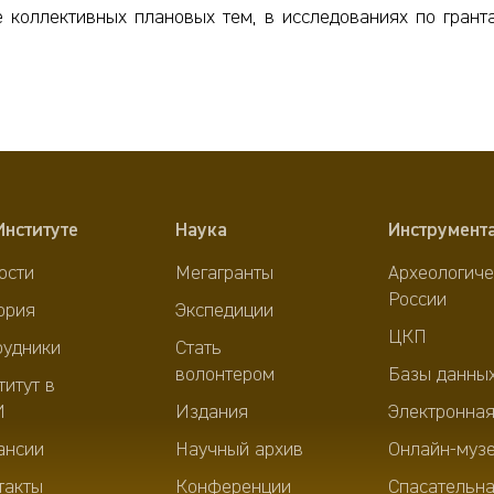
 коллективных плановых тем, в исследованиях по грант
Институте
Наука
Инструмент
ости
Мегагранты
Археологиче
России
ория
Экспедиции
ЦКП
рудники
Стать
волонтером
Базы данны
титут в
И
Издания
Электронная
ансии
Научный архив
Онлайн-муз
такты
Конференции
Спасательна