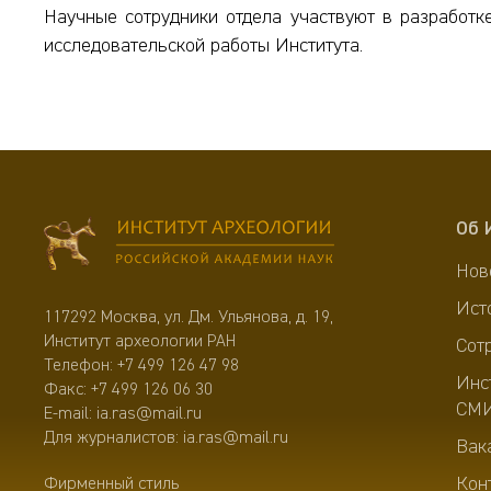
Научные сотрудники отдела участвуют в разработке
исследовательской работы Института.
Об 
Нов
Ист
117292 Москва, ул. Дм. Ульянова, д. 19,
Институт археологии РАН
Сот
Телефон:
+7 499 126 47 98
Инс
Факс: +7 499 126 06 30
СМ
E-mail:
ia.ras@mail.ru
Для журналистов:
ia.ras@mail.ru
Вак
Кон
Фирменный стиль