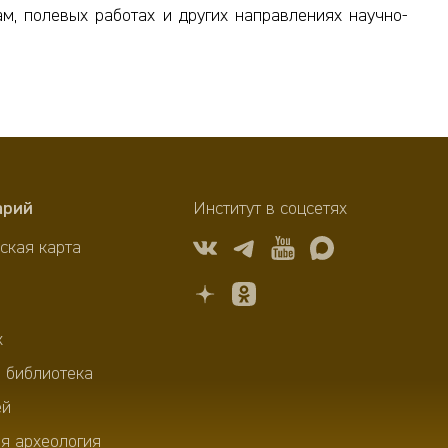
ам, полевых работах и других направлениях научно-
арий
Институт в соцсетях
ская карта
х
 библиотека
ей
я археология