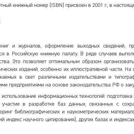
ный книжный номер (ISBN) присвоен в 2001 г., в настоящ
 книг и журналов, оформление выходных сведений, п
я в Российскую книжную палату. В ряде случаев выполн
ства. Это позволяет оптимальным образом организовать
ических изданий, особенно их иллюстративной части. На 
ускаемых в свет различными издательствами и типогра
ми предприятиями на основе законодательства РФ о заку
 использование информационных технологий: подготовка
 участие в разработке баз данных, связанных с сохра
ринг библиографических и наукометрических материало
й индекс научного цитирования), других базах и индекса