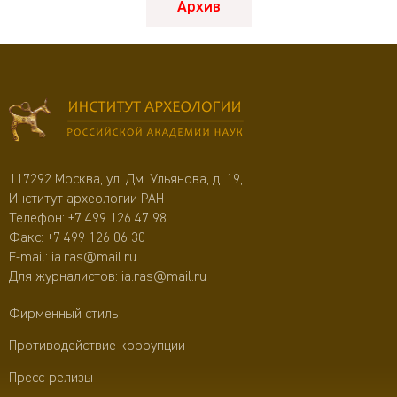
Архив
117292 Москва, ул. Дм. Ульянова, д. 19,
Институт археологии РАН
Телефон:
+7 499 126 47 98
Факс: +7 499 126 06 30
E-mail:
ia.ras@mail.ru
Для журналистов:
ia.ras@mail.ru
Фирменный стиль
Противодействие коррупции
Пресс-релизы