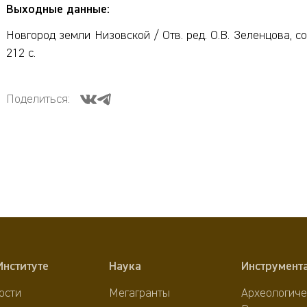
Выходные данные:
Новгород земли Низовской / Отв. ред. О.В. Зеленцова, сос
212 с.
Поделиться:
Институте
Наука
Инструмент
ости
Мегагранты
Археологиче