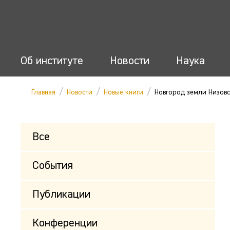
Об институте
Новости
Наука
/
/
/
Главная
Новости
Новые книги
Новгород земли Низов
Все
События
Публикации
Конференции