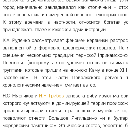
застройка в домонгольское время занимала лишь узку
город изначально закладывался как столичный – отс
после основания, и намеренный перенос некоторых топон
К этому времени, в частности, относится богатая у
принадлежать главе княжеской администрации.
К.А. Руденко рассматривает феномен керамики, распрос
выполненной в формовке древнерусских горшков. По м
смешения нескольких традиций: пермской (прикамско-ф
Поволжье (которому автор уделяет основное вниман
группами, которые пришли на нижнюю Каму в конце XIII 
населением. В этой части Поволжского региона т
хронологическим явлением, считает автор.
Н.С. Мясников и
Н.Н. Грибов
заново атрибутируют матери
которого «участвуют» в доминирующей теории происхож
проанализировали отчёты о раскопках и музейные ко
позволяют отнести Большое Янгильдино ни к булгар
мордовским памятникам. Этнический состав, вероятно, 