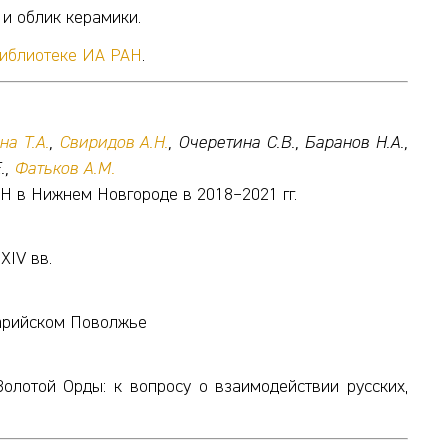
 и облик керамики.
библиотеке ИА РАН
.
а Т.А.
,
Свиридов А.Н.
, Очеретина С.В., Баранов Н.А.,
.,
Фатьков А.М.
Н в Нижнем Новгороде в 2018–2021 гг.
XIV вв.
арийском Поволжье
олотой Орды: к вопросу о взаимодействии русских,