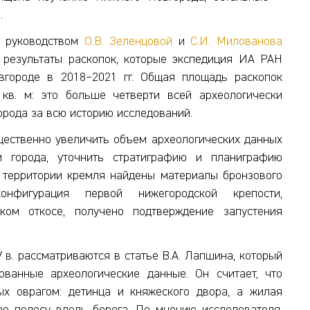
.
д руководством
О.В. Зеленцовой
и
С.И. Милованова
 результаты раскопок, которые экспедиция ИА РАН
городе в 2018–2021 гг. Общая площадь раскопок
 кв. м: это больше четверти всей археологически
орода за всю историю исследований.
щественно увеличить объем археологических данных
и города, уточнить стратиграфию и планиграфию
 территории кремля найдены материалы бронзового
онфигурация первой нижегородской крепости,
ком откосе, получено подтверждение запустения
 в. рассматриваются в статье В.А. Лапшина, который
ованные археологические данные. Он считает, что
ых оврагом: детинца и княжеского двора, а жилая