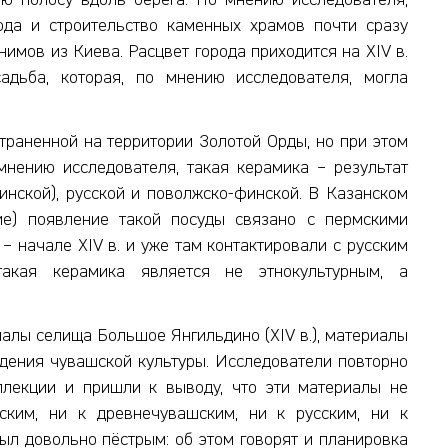
ю полосу вдоль берега. По мнению исследователя,
юда и строительство каменных храмов почти сразу
имов из Киева. Расцвет города приходится на XIV в.
садьба, которая, по мнению исследователя, могла
траненной на территории Золотой Орды, но при этом
нению исследователя, такая керамика – результат
инской), русской и поволжско-финской. В Казанском
ие) появление такой посуды связано с пермскими
– начале XIV в. и уже там контактировали с русским
акая керамика является не этнокультурным, а
алы селища Большое Янгильдино (XIV в.), материалы
дения чувашской культуры. Исследователи повторно
ллекции и пришли к выводу, что эти материалы не
ским, ни к древнечувашским, ни к русским, ни к
был довольно пёстрым: об этом говорят и планировка