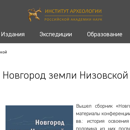
Издания
Экспедиции
Образование
ской
Новгород земли Низовской
Вышел сборник «Новго
материалы конференции
вв.: история освоени
половина из них посв