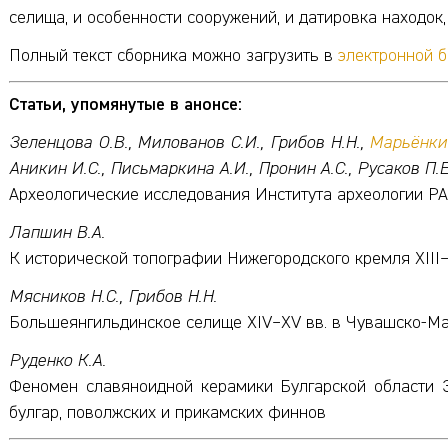
селища, и особенности сооружений, и датировка находок,
Полный текст сборника можно загрузить в
электронной 
Статьи, упомянутые в анонсе:
Зеленцова О.В., Милованов С.И., Грибов Н.Н.,
Марьёнкин
Аникин И.С., Письмаркина А.И., Пронин А.С., Русаков П.Е
Археологические исследования Института археологии РА
Лапшин В.А.
К исторической топографии Нижегородского кремля XIII–
Мясников Н.С., Грибов Н.Н.
Большеянгильдинское селище XIV–XV вв. в Чувашско-М
Руденко К.А.
Феномен славяноидной керамики Булгарской области З
булгар, поволжских и прикамских финнов