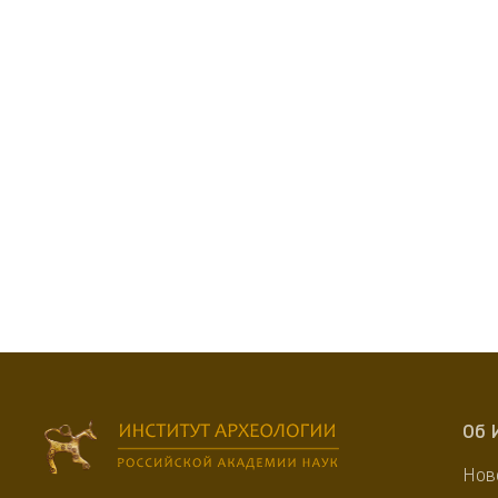
Об 
Нов