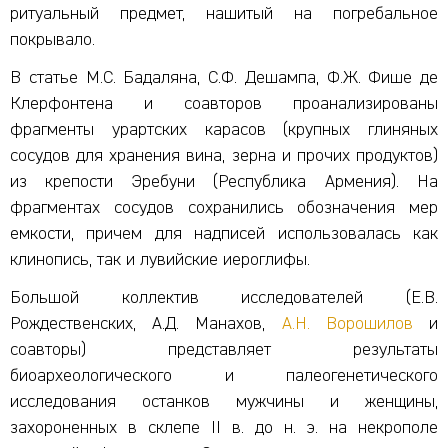
ритуальный предмет, нашитый на погребальное
покрывало.
В статье М.С. Бадаляна, С.Ф. Дешампа, Ф.Ж. Фише де
Клерфонтена и соавторов проанализированы
фрагменты урартских карасов (крупных глиняных
сосудов для хранения вина, зерна и прочих продуктов)
из крепости Эребуни (Республика Армения). На
фрагментах сосудов сохранились обозначения мер
емкости, причем для надписей использовалась как
клинопись, так и лувийские иероглифы.
Большой коллектив исследователей (Е.В.
Рождественских, А.Д. Манахов,
А.Н. Ворошилов
и
соавторы) представляет результаты
биоархеологического и палеогенетического
исследования останков мужчины и женщины,
захороненных в склепе II в. до н. э. на некрополе