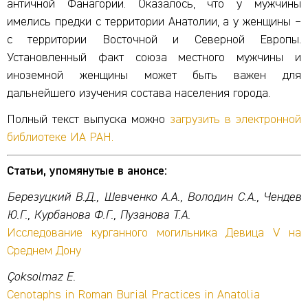
античной Фанагории. Оказалось, что у мужчины
имелись предки с территории Анатолии, а у женщины –
с территории Восточной и Северной Европы.
Установленный факт союза местного мужчины и
иноземной женщины может быть важен для
дальнейшего изучения состава населения города.
Полный текст выпуска можно
загрузить в электронной
библиотеке ИА РАН.
Статьи, упомянутые в анонсе:
Березуцкий В.Д., Шевченко А.А., Володин С.А., Чендев
Ю.Г., Курбанова Ф.Г., Пузанова Т.А.
Исследование курганного могильника Девица V на
Среднем Дону
Çoksolmaz E.
Cenotaphs in Roman Burial Practices in Anatolia