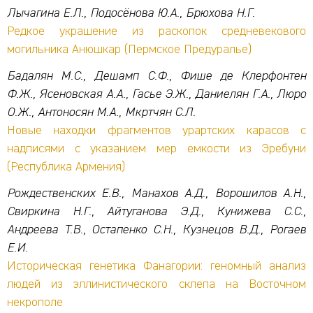
Лычагина Е.Л., Подосёнова Ю.А., Брюхова Н.Г.
Редкое украшение из раскопок средневекового
могильника Анюшкар (Пермское Предуралье)
Бадалян М.С., Дешамп С.Ф., Фише де Клерфонтен
Ф.Ж., Ясеновская А.А., Гасье Э.Ж., Даниелян Г.А., Люро
О.Ж., Антоносян М.А., Мкртчян С.Л.
Новые находки фрагментов урартских карасов с
надписями с указанием мер емкости из Эребуни
(Республика Армения)
Рождественских Е.В., Манахов А.Д., Ворошилов А.Н.,
Свиркина Н.Г., Айтуганова Э.Д., Кунижева С.С.,
Андреева Т.В., Остапенко С.Н., Кузнецов В.Д., Рогаев
Е.И.
Историческая генетика Фанагории: геномный анализ
людей из эллинистического склепа на Восточном
некрополе