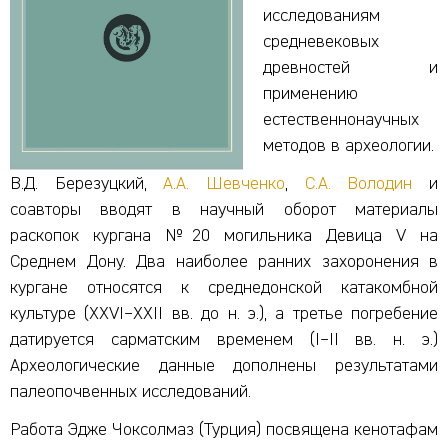
исследованиям
средневековых
древностей и
применению
естественнонаучных
методов в археологии.
В.Д. Березуцкий,
А.А. Шевченко
,
С.А. Володин
и
соавторы вводят в научный оборот материалы
раскопок кургана №20 могильника Девица V на
Среднем Дону. Два наиболее ранних захоронения в
кургане относятся к среднедонской катакомбной
культуре (XXVI–XXII вв. до н. э.), а третье погребение
датируется сарматским временем (I–II вв. н. э.)
Археологические данные дополнены результатами
палеопочвенных исследований.
Работа Эдже Чоксолмаз (Турция) посвящена кенотафам