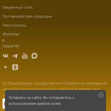
Фирменный стиль
Противодействие коррупции
Пресс-релизы
Институт
в
соцсетях
© Федеральное государственное бюджетное учреждение
науки Институт археологии Российской академии наук,
2006–2026
Оставаясь на сайте, Вы соглашаетесь с
использованием файлов cookie.