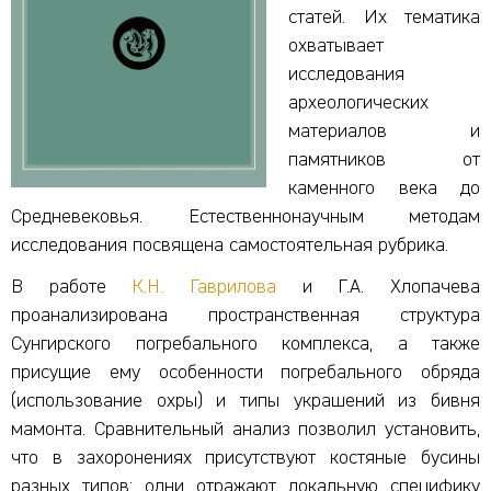
статей. Их тематика
охватывает
исследования
археологических
материалов и
памятников от
каменного века до
Средневековья. Естественнонаучным методам
исследования посвящена самостоятельная рубрика.
В работе
К.Н. Гаврилова
и Г.А. Хлопачева
проанализирована пространственная структура
Сунгирского погребального комплекса, а также
присущие ему особенности погребального обряда
(использование охры) и типы украшений из бивня
мамонта. Сравнительный анализ позволил установить,
что в захоронениях присутствуют костяные бусины
разных типов: одни отражают локальную специфику