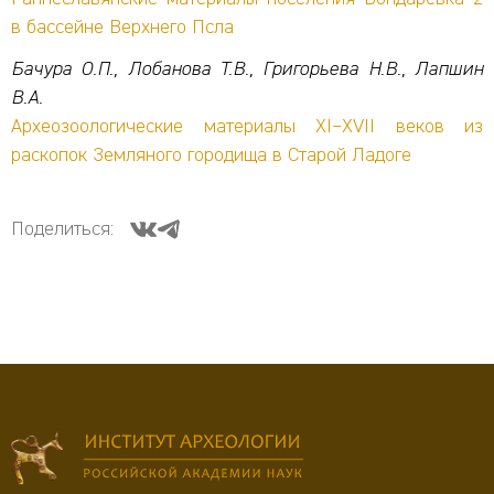
в бассейне Верхнего Псла
Бачура О.П., Лобанова Т.В., Григорьева Н.В., Лапшин
В.А.
Археозоологические материалы XI–XVII веков из
раскопок Земляного городища в Старой Ладоге
Поделиться: