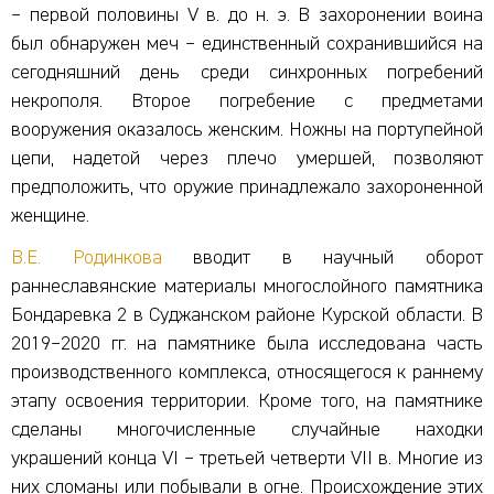
– первой половины V в. до н. э. В захоронении воина
был обнаружен меч – единственный сохранившийся на
сегодняшний день среди синхронных погребений
некрополя. Второе погребение с предметами
вооружения оказалось женским. Ножны на портупейной
цепи, надетой через плечо умершей, позволяют
предположить, что оружие принадлежало захороненной
женщине.
В.Е. Родинкова
вводит в научный оборот
раннеславянские материалы многослойного памятника
Бондаревка 2 в Суджанском районе Курской области. В
2019–2020 гг. на памятнике была исследована часть
производственного комплекса, относящегося к раннему
этапу освоения территории. Кроме того, на памятнике
сделаны многочисленные случайные находки
украшений конца VI – третьей четверти VII в. Многие из
них сломаны или побывали в огне. Происхождение этих