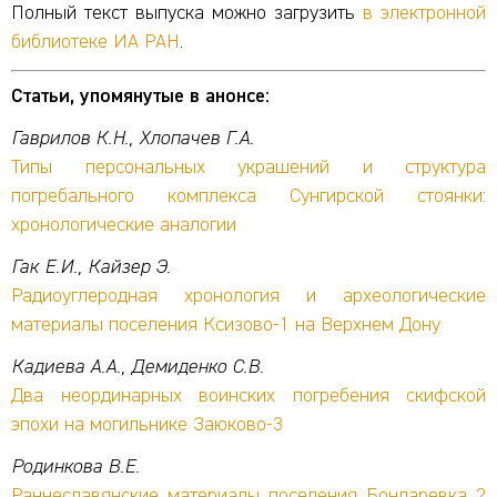
Полный текст выпуска можно загрузить
в электронной
библиотеке ИА РАН
.
Статьи, упомянутые в анонсе:
Гаврилов К.Н., Хлопачев Г.А.
Типы персональных украшений и структура
погребального комплекса Сунгирской стоянки:
хронологические аналогии
Гак Е.И., Кайзер Э.
Радиоуглеродная хронология и археологические
материалы поселения Ксизово-1 на Верхнем Дону
Кадиева А.А., Демиденко С.В.
Два неординарных воинских погребения скифской
эпохи на могильнике Заюково-3
Родинкова В.Е.
Раннеславянские материалы поселения Бондаревка 2