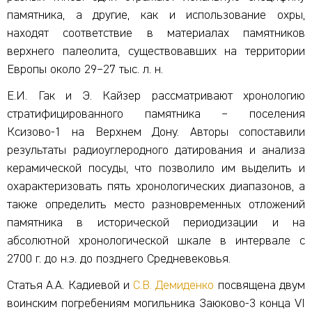
памятника, а другие, как и использование охры,
находят соответствие в материалах памятников
верхнего палеолита, существовавших на территории
Европы около 29–27 тыс. л. н.
Е.И. Гак и Э. Кайзер рассматривают хронологию
стратифицированного памятника – поселения
Ксизово-1 на Верхнем Дону. Авторы сопоставили
результаты радиоуглеродного датирования и анализа
керамической посуды, что позволило им выделить и
охарактеризовать пять хронологических диапазонов, а
также определить место разновременных отложений
памятника в исторической периодизации и на
абсолютной хронологической шкале в интервале с
2700 г. до н.э. до позднего Средневековья.
Статья А.А. Кадиевой и
С.В. Демиденко
посвящена двум
воинским погребениям могильника Заюково-3 конца VI