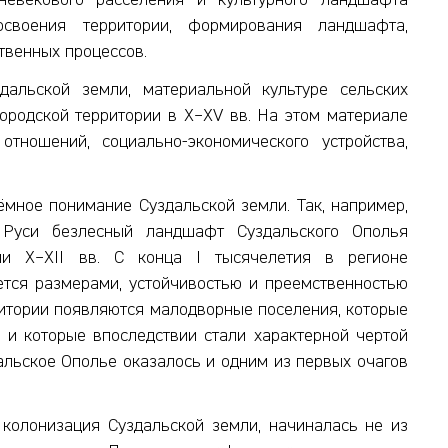
невекового расселения и культурного ландшафта
своения территории, формирования ландшафта,
твенных процессов.
альской земли, материальной культуре сельских
ородской территории в X–XV вв. На этом материале
тношений, социально-экономического устройства,
ёмное понимание Суздальской земли. Так, например,
 Руси безлесный ландшафт Суздальского Ополья
ии X–XII вв. С конца I тысячелетия в регионе
ется размерами, устойчивостью и преемственностью
рритории появляются малодворные поселения, которые
 и которые впоследствии стали характерной чертой
альское Ополье оказалось и одним из первых очагов
 колонизация Суздальской земли, начиналась не из