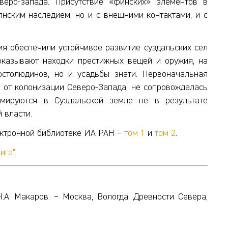
веро-запада. Присутствие «финских» элементов в
нским наследием, но и с внешними контактами, и с
я обеспечили устойчивое развитие суздальских сел
показывают находки престижных вещей и оружия, на
остолюдинов, но и усадьбы знати. Первоначальная
е от колонизации Северо-Запада, не сопровождалась
рмируются в Суздальской земле не в результате
 власти.
ектронной библиотеке ИА РАН –
том 1
и
том 2
.
ига"
.
Н.А. Макаров. – Москва, Вологда: Древности Севера,