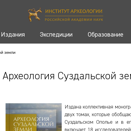
Издания
Экспедиции
Образование
ой земли
Археология Суздальской з
Издана коллективная моногр
двух томах, которые обобщаю
Суздальском Ополье и в ег
включает 18 исследователей