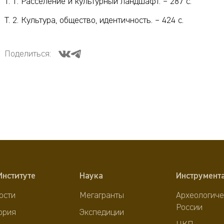
Т. 1: Расселение и культурный ландшафт. – 287 с.
Т. 2. Культура, общество, идентичность. – 424 с.
Поделиться:
Институте
Наука
Инструмент
ости
Мегагранты
Археологиче
России
ория
Экспедиции