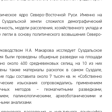
рическое ядро Северо-Восточной Руси. Именно на
 Суздальской земли сложился демографический
ичность, модели расселения, хозяйственного уклада и
е легли в основу политического возвышения Северо-
оводством Н.А. Макарова исследует Суздальское
емя были проведены обширные разведки на площади
ано около 400 средневековых селищ, на 10 из них
ены также материалы раскопок в самом Суздале,
е годы составила около 7 тысяч кв. м. «Собственно
ические изыскания сопровождались применением
аучных методов – геомагнитными разведками,
нием, палинологическими, археоботаническими и
пными анализами.