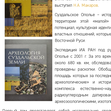
выступил
Н.А. Макаров
.
Суздальское Ополье – исто
территории этой «малой»
потенциал, культурная идент
властных отношений, которы
Восточной Руси.
Экспедиция ИА РАН под рук
Ополье с 2001 г. За это вр
около 680 кв. км, обследов
проведены раскопки. Обобщ
площадь которых за последни
археологические» и истор
комплекса естественно-н
радиоуглеродным датирова
археозоологическими, изото