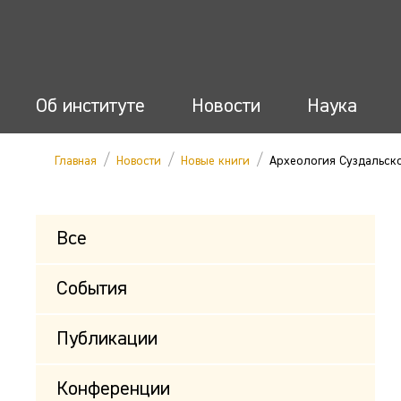
Об институте
Новости
Наука
/
/
/
Главная
Новости
Новые книги
Археология Суздальск
Все
События
Публикации
Конференции