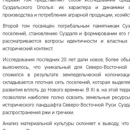
Первый том представляет собой исследование сред
Суздальского Ополья: их характера и динамики о
производства и потребления аграрной продукции, хозяйс
Второй том посвящён погребальным памятникам Сузд
поселений, становлению Суздаля и формировании его г
рассматриваются вопросы идентичности и властных о
исторический контекст.
Исследования последних 20 лет дали новое, более объ
выяснилось, что уникальный для Северо-Восточной
сложился в результате земледельческой колонизац
складывается плотная сеть поселений, которая выделя
развития вплоть до Нового времени. В XI в. на этой те
позволяли наиболее полно освоить земельные ресурсы
исторического ландшафта Северо-Восточной Руси. Сузд
распространения ржи и гречихи.
Анализ материальной культуры склоняет к выводу, что