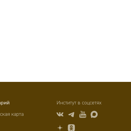
арий
Институт в соцсетях
ская карта