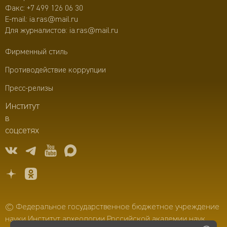
Факс: +7 499 126 06 30
E-mail:
ia.ras@mail.ru
Для журналистов:
ia.ras@mail.ru
Фирменный стиль
Противодействие коррупции
Пресс-релизы
Институт
в
соцсетях
© Федеральное государственное бюджетное учреждение
науки Институт археологии Российской академии наук,