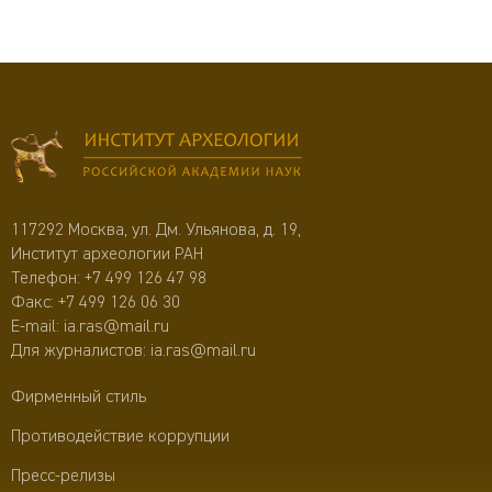
117292 Москва, ул. Дм. Ульянова, д. 19,
Институт археологии РАН
Телефон:
+7 499 126 47 98
Факс: +7 499 126 06 30
E-mail:
ia.ras@mail.ru
Для журналистов:
ia.ras@mail.ru
Фирменный стиль
Противодействие коррупции
Пресс-релизы