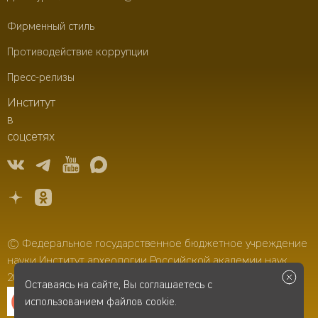
Фирменный стиль
Противодействие коррупции
Пресс-релизы
Институт
в
соцсетях
© Федеральное государственное бюджетное учреждение
науки Институт археологии Российской академии наук,
2006–2026
Оставаясь на сайте, Вы соглашаетесь с
использованием файлов cookie.