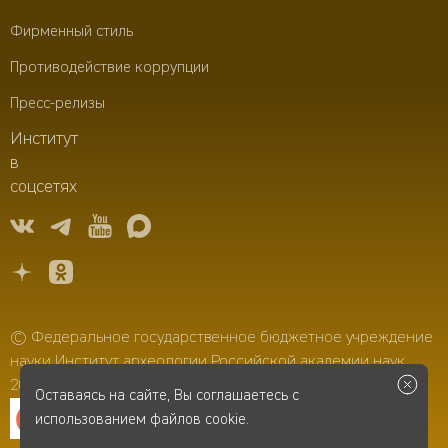
Фирменный стиль
Противодействие коррупции
Пресс-релизы
Институт
в
соцсетях
© Федеральное государственное бюджетное учреждение
науки Институт археологии Российской академии наук,
2006–2026
Оставаясь на сайте, Вы соглашаетесь с
использованием файлов cookie.