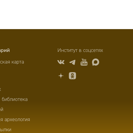
арий
Институт в соцсетях
ская карта
х
 библиотека
ей
я археология
сылки