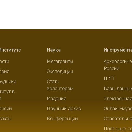
Институте
Наука
Инструмент
ости
Мегагранты
Археологиче
России
ория
Экспедиции
ЦКП
рудники
Стать
волонтером
Базы данны
титут в
И
Издания
Электронная
ансии
Научный архив
Онлайн-муз
такты
Конференции
Спасательна
Полезные с