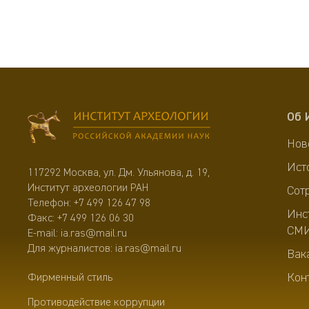
Об 
Нов
Ист
117292 Москва, ул. Дм. Ульянова, д. 19,
Институт археологии РАН
Сот
Телефон:
+7 499 126 47 98
Инс
Факс: +7 499 126 06 30
СМ
E-mail:
ia.ras@mail.ru
Для журналистов:
ia.ras@mail.ru
Вак
Кон
Фирменный стиль
Противодействие коррупции