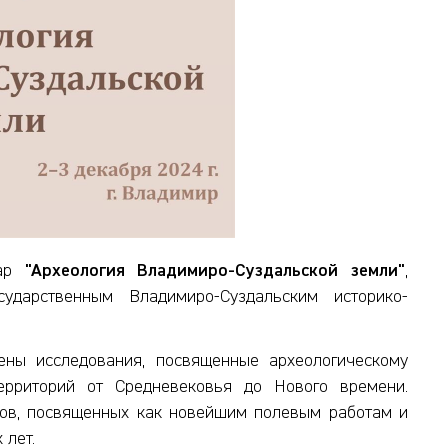
нар
"Археология Владимиро-Суздальской земли"
,
ударственным Владимиро-Суздальским историко-
ены исследования, посвященные археологическому
ерриторий от Средневековья до Нового времени.
сов, посвященных как новейшим полевым работам и
х лет.