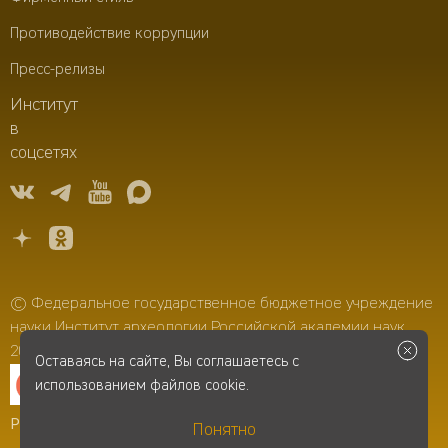
Противодействие коррупции
Пресс-релизы
Институт
в
соцсетях
© Федеральное государственное бюджетное учреждение
науки Институт археологии Российской академии наук,
2006–2026
Оставаясь на сайте, Вы соглашаетесь с
использованием файлов cookie.
Разработка сайта
-
Infospice
Понятно