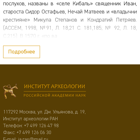
послухов, названы в «селе Кибаль» священник Иван,
староста Сидор Остафьев, Нечай Матвеев и «владычни
крестияне» Микула Степанов и Кондратий Петряев.
(АССЕМ, 1998, №91, Л. 18,21 С. 181,185; № 92, Л. 18,
С.215). В 1570 г. «по ва
Подробнее
117292 Москва, ул. Дм. Ульянова, д. 19,
Институт археологии РАН
Телефон:
+7 499 126 47 98
Факс: +7 499 126 06 30
E-mail:
ia.ras@mail.ru