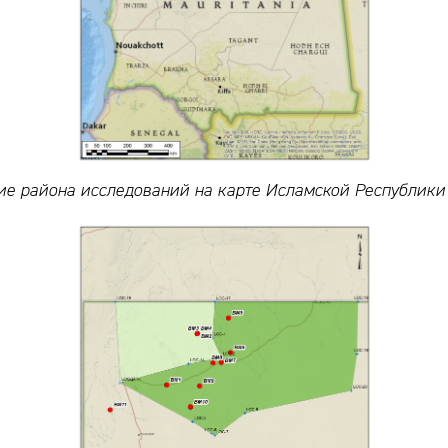
е района исследований на карте Исламской Республик