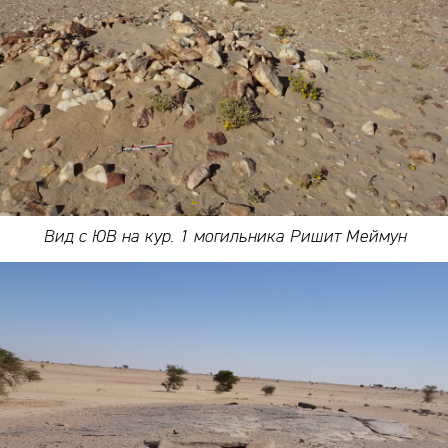
Вид с ЮВ на кур. 1 могильника Ришит Меймун