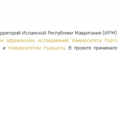
территорий Исламской Республики Мавритания (ИРМ).
ом африканских исследований Университета Порто
ы
и
Университетом Нуакшота
. В проекте принимало