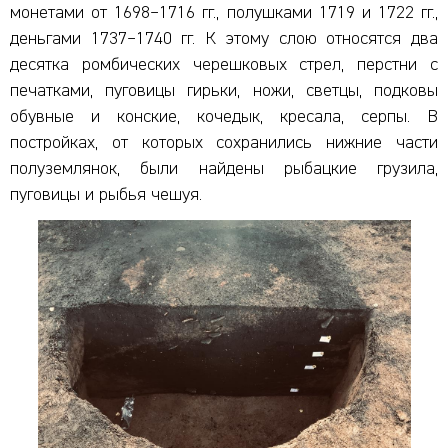
монетами от 1698–1716 гг., полушками 1719 и 1722 гг.,
деньгами 1737–1740 гг. К этому слою относятся два
десятка ромбических черешковых стрел, перстни с
печатками, пуговицы гирьки, ножи, светцы, подковы
обувные и конские, кочедык, кресала, серпы. В
постройках, от которых сохранились нижние части
полуземлянок, были найдены рыбацкие грузила,
пуговицы и рыбья чешуя.