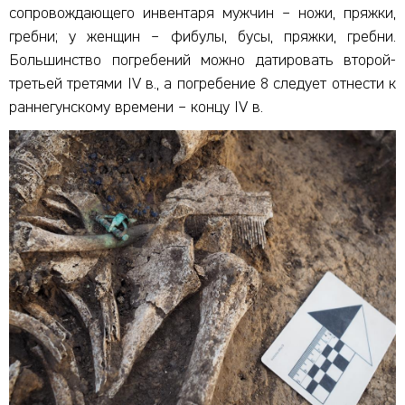
сопровождающего инвентаря мужчин – ножи, пряжки,
гребни; у женщин – фибулы, бусы, пряжки, гребни.
Большинство погребений можно датировать второй-
третьей третями IV в., а погребение 8 следует отнести к
раннегунскому времени – концу IV в.