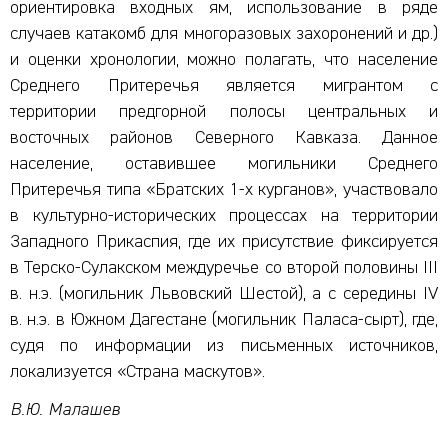
ориентировка входных ям, использование в ряде
случаев катакомб для многоразовых захоронений и др.)
и оценки хронологии, можно полагать, что население
Среднего Притеречья является мигрантом с
территории предгорной полосы центральных и
восточных районов Северного Кавказа. Данное
население, оставившее могильники Среднего
Притеречья типа «Братских 1-х курганов», участвовало
в культурно-исторических процессах на территории
Западного Прикаспия, где их присутствие фиксируется
в Терско-Сулакском междуречье со второй половины III
в. н.э. (могильник Львовский Шестой), а с середины IV
в. н.э. в Южном Дагестане (могильник Паласа-сырт), где,
судя по информации из письменных источников,
локализуется «Страна маскутов».
В.Ю. Малашев