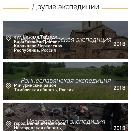
Другие экспедиции
аул Нижняя Теберда
Нижне-Архызская экспедиция
Карачаевский район,
2018
Карачаево-Черкесская
Республика, Россия
Раннеславянская экспедиция
Мичуринский район
2018
Тамбовская область, Россия
Новгородская экспедиция
город Великий Новгород,
2018
Новгородская область,