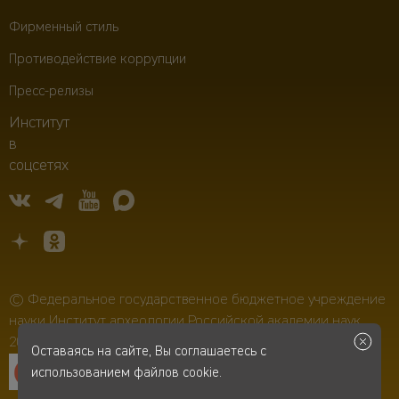
Фирменный стиль
Противодействие коррупции
Пресс-релизы
Институт
в
соцсетях
© Федеральное государственное бюджетное учреждение
науки Институт археологии Российской академии наук,
2006–2026
Оставаясь на сайте, Вы соглашаетесь с
использованием файлов cookie.