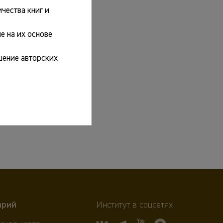
чества книг и
е на их основе
шение авторских
арий
Институт в соцсетях