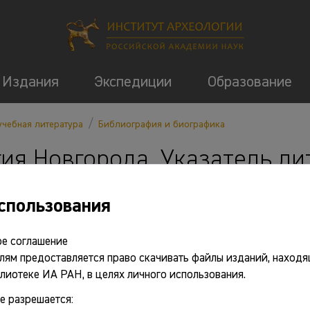
Издания
Экспедиции
Образование
/
учебная литература
Библиография и биографика
ия Новгорода. Указатель л
спользования
Основные сведения
е соглашение
лям предоставляется право скачивать файлы изданий, находя
лиотеке ИА РАН, в целях личного использования.
е разрешается: