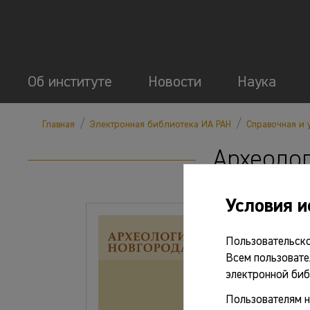
Об институте
Новости
Наука
/
/
Главная
Электронная библиотека ИА РАН
Справочная и 
Археолог
Условия и
Пользовательско
Всем пользовате
электронной биб
Пользователям н