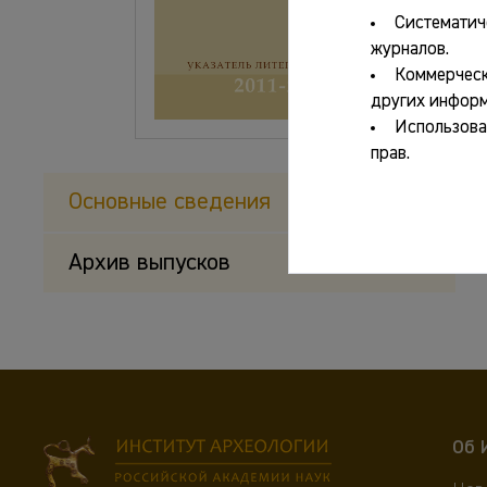
Систематич
журналов.
Коммерческ
других информ
Использова
прав.
Основные сведения
Архив выпусков
Об 