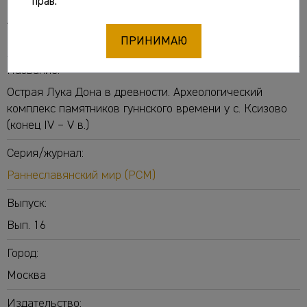
прав.
Авторы:
ПРИНИМАЮ
Обломский Андрей Михайлович
[отв. ред.]
Название:
Острая Лука Дона в древности. Археологический
комплекс памятников гуннского времени у с. Ксизово
(конец IV – V в.)
Серия/журнал:
Раннеславянский мир (РСМ)
Выпуск:
Вып. 16
Город:
Москва
Издательство: