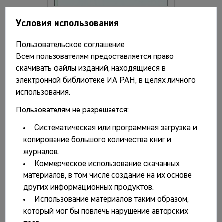
Условия использования
Острая Лука Дона в древности.
Пользовательское соглашение
Археологический комплекс памятников
Всем пользователям предоставляется право
гуннского времени у с. Ксизово (конец IV–V
скачивать файлы изданий, находящиеся в
в.) / Отв. ред. А.М. Обломский. М.: ИА РАН.
электронной библиотеке ИА РАН, в целях личного
2015. 660 с. (Раннеславянский мир. Вып.
использования.
16)
Пользователям не разрешается:
Систематическая или программная загрузка и
копирование большого количества книг и
Файлы и ссылки
журналов.
Коммерческое использование скачанных
открыть PDF
материалов, в том числе создание на их основе
других информационных продуктов.
Использование материалов таким образом,
который мог бы повлечь нарушение авторских
Основные сведения