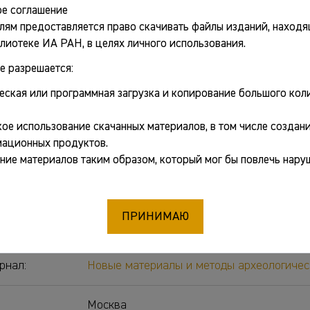
е соглашение
 и ссылки
лям предоставляется право скачивать файлы изданий, находя
лиотеке ИА РАН, в целях личного использования.
ткрыть PDF
е разрешается:
еская или программная загрузка и копирование большого коли
ные сведения
ое использование скачанных материалов, в том числе создани
ационных продуктов.
ние материалов таким образом, который мог бы повлечь нару
Родинкова Власта Евгеньевна
[отв. ред.]
:
Новые материалы и методы археологичес
ПРИНИМАЮ
От критики источника к обобщению и инт
рнал:
Новые материалы и методы археологичес
Москва