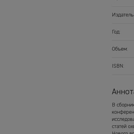
Издатель
Год:
Объем:
ISBN:
Аннот
В сборни
конферен
исследов
статей о
Нового в