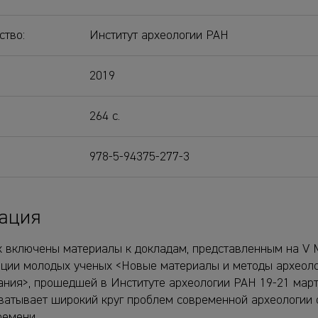
ство:
Институт археологии РАН
2019
264 с.
978-5-94375-277-3
ация
к включены материалы к докладам, представленным на V
ции молодых ученых <Новые материалы и методы археоло
ания>, прошедшей в Институте археологии РАН 19-21 марта
хватывает широкий круг проблем современной археологии 
ремени.