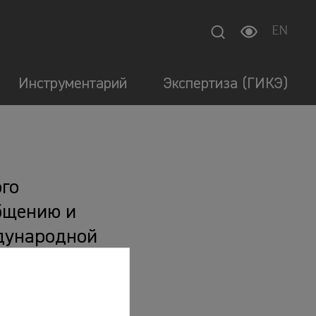
EN
Инструментарий
Экспертиза (ГИКЭ)
ого
общению и
дународной
.Е.