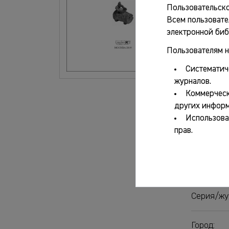
Пользовательско
Файлы
Всем пользовате
электронной биб
о
Пользователям н
Систематич
журналов.
Основ
Коммерческ
других информ
Использова
Авторы:
прав.
Название
Серия/жу
Город: