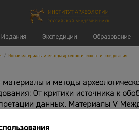
Издания
Экспедиции
Образование
/
и
Новые материалы и методы археологического исследования
 материалы и методы археологическ
дования: От критики источника к об
претации данных. Материалы V Меж
ренции молодых ученых / Отв. ред. В
ова. М.: ИА РАН, 2019. 264 с.
спользования