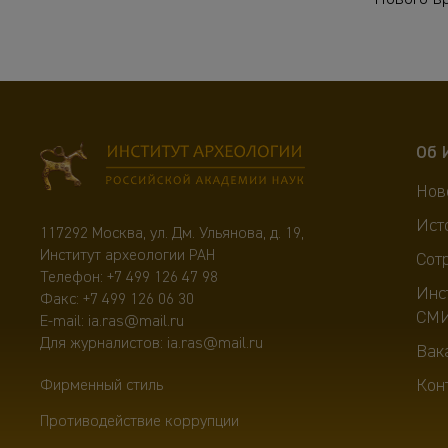
Об 
Нов
Ист
117292 Москва, ул. Дм. Ульянова, д. 19,
Институт археологии РАН
Сот
Телефон:
+7 499 126 47 98
Инс
Факс: +7 499 126 06 30
СМ
E-mail:
ia.ras@mail.ru
Для журналистов:
ia.ras@mail.ru
Вак
Кон
Фирменный стиль
Противодействие коррупции