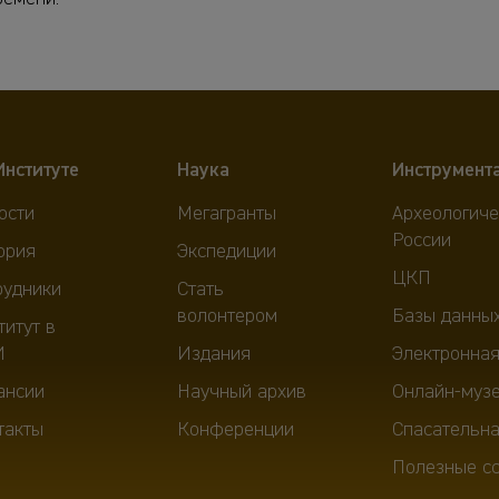
Институте
Наука
Инструмент
ости
Мегагранты
Археологиче
России
ория
Экспедиции
ЦКП
рудники
Стать
волонтером
Базы данны
титут в
И
Издания
Электронная
ансии
Научный архив
Онлайн-муз
такты
Конференции
Спасательна
Полезные с