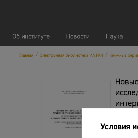
Об институте
Новости
Наука
/
/
Главная
Электронная библиотека ИА РАН
Книжные сери
Новые
иссле
интер
конфе
Родинк
Условия и