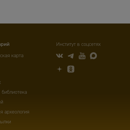
арий
Институт в соцсетях
ская карта
х
 библиотека
ей
я археология
сылки