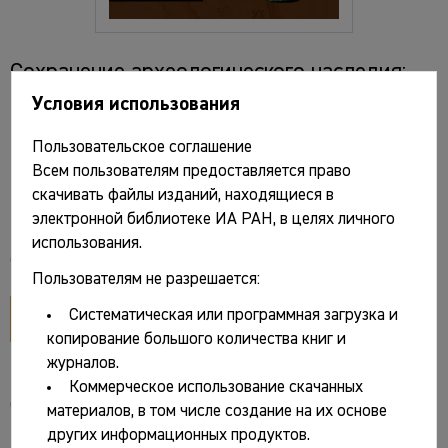
Сохранение археологического наследия:
раскопки и исследования: Материалы
Условия использования
спасательных археологических
Пользовательское соглашение
исследований. Т. 36 / Отв. ред. А.В.
Всем пользователям предоставляется право
Мастыкова. М.: ИА РАН, 2025. 424 с.
скачивать файлы изданий, находящиеся в
электронной библиотеке ИА РАН, в целях личного
использования.
Файлы и ссылки
Пользователям не разрешается:
открыть PDF
Систематическая или программная загрузка и
копирование большого количества книг и
журналов.
Коммерческое использование скачанных
Основные сведения
материалов, в том числе создание на их основе
других информационных продуктов.