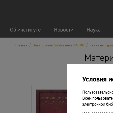
Об институте
Новости
Наука
/
/
Главная
Электронная библиотека ИА РАН
Книжные сери
Матери
Условия и
Пользовательско
Всем пользовате
электронной биб