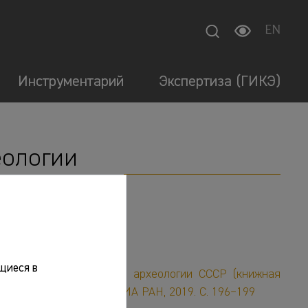
EN
Инструментарий
Экспертиза (ГИКЭ)
еологии
щиеся в
риалы и исследования по археологии СССР (книжная
. ред. Н.А.Макаров. М.: ИА РАН, 2019. С. 196–199