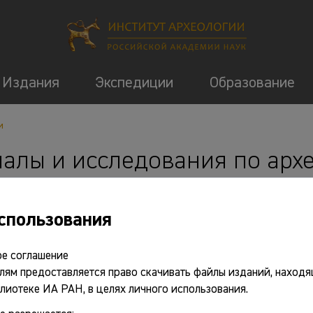
Издания
Экспедиции
Образование
и
алы и исследования по арх
СССР (МИА)
спользования
Основные сведения
е соглашение
лям предоставляется право скачивать файлы изданий, находя
Гавритухин И.О., Кузьминых С.В., Лопатин Н.В. Мате
лиотеке ИА РАН, в целях личного использования.
серия) // Институт археологии РАН: 100 лет истории / Отв