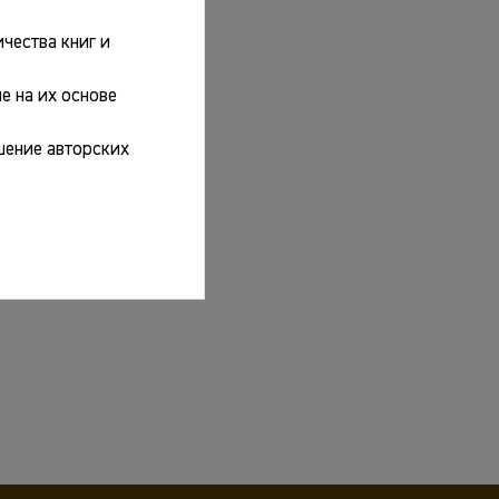
чества книг и
е на их основе
шение авторских