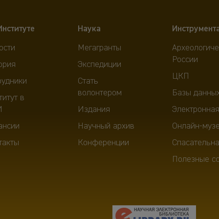
Институте
Наука
Инструмент
ости
Мегагранты
Археологиче
России
ория
Экспедиции
ЦКП
рудники
Стать
волонтером
Базы данны
титут в
И
Издания
Электронная
ансии
Научный архив
Онлайн-муз
такты
Конференции
Спасательна
Полезные с