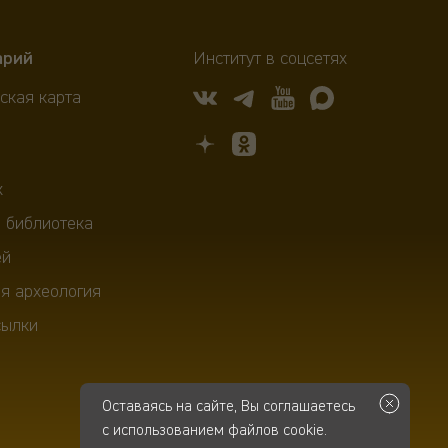
арий
Институт в соцсетях
ская карта
х
 библиотека
ей
я археология
сылки
Оставаясь на сайте, Вы соглашаетесь
с использованием файлов cookie.