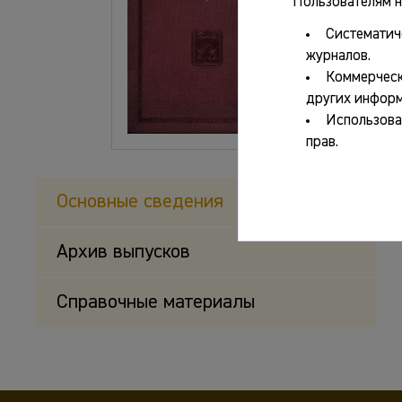
Пользователям н
Систематич
журналов.
Коммерческ
других информ
Использова
прав.
Основные сведения
Архив выпусков
Справочные материалы