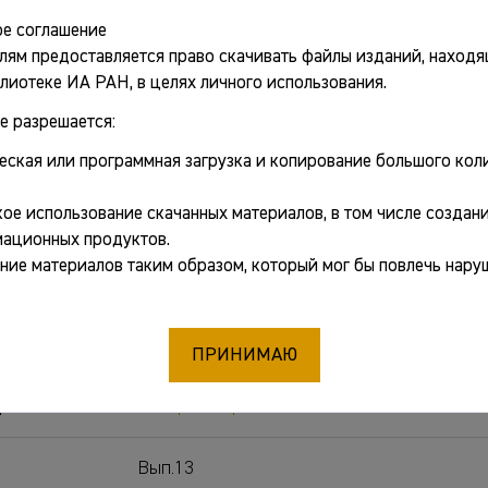
е соглашение
лям предоставляется право скачивать файлы изданий, находя
ткрыть PDF
лиотеке ИА РАН, в целях личного использования.
е разрешается:
ные сведения
еская или программная загрузка и копирование большого коли
ое использование скачанных материалов, в том числе создани
Мунчаев Рауф Магомедович
[отв. ред.]
ационных продуктов.
Вальчак Сергей Борисович
[отв. секр.]
ние материалов таким образом, который мог бы повлечь нару
Пьянков Алексей Васильевич
[отв. секр.]
:
Историко-археологический альманах. Вып
ПРИНИМАЮ
рнал:
Историко-археологический альманах
Вып.13