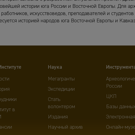
овейшей истории юга России и Восточной Европы. Для арх
работников, искусствоведов, преподавателей и студентов в
ресуется историей народов юга Восточной Европы и Кавказ
Институте
Наука
Инструмент
ости
Мегагранты
Археологиче
России
ория
Экспедиции
ЦКП
рудники
Стать
волонтером
Базы данны
титут в
И
Издания
Электронная
ансии
Научный архив
Онлайн-муз