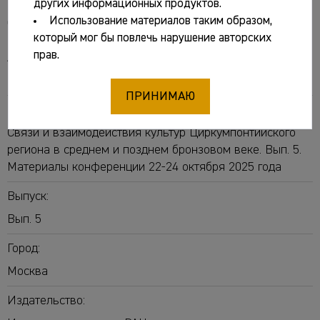
других информационных продуктов.
Использование материалов таким образом,
Основные сведения
который мог бы повлечь нарушение авторских
прав.
Авторы:
Гей Александр Николаевич
[отв. ред.]
ПРИНИМАЮ
Название:
Связи и взаимодействия культур Циркумпонтийского
региона в среднем и позднем бронзовом веке. Вып. 5.
Материалы конференции 22-24 октября 2025 года
Выпуск:
Вып. 5
Город:
Москва
Издательство: