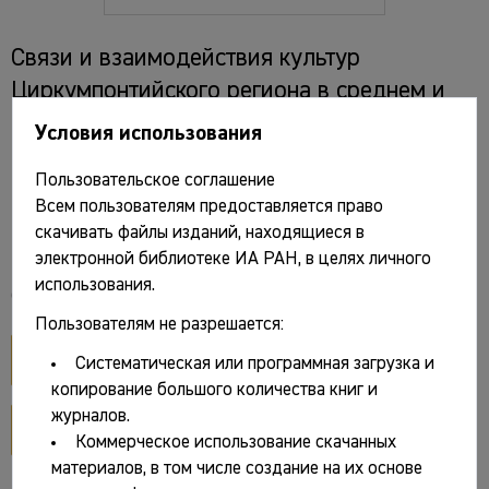
Связи и взаимодействия культур
Циркумпонтийского региона в среднем и
позднем бронзовом веке. Вып. 5.
Условия использования
Материалы конференции 22-24 октября
Пользовательское соглашение
2025 года / Отв. ред. А.Н. Гей. М.: ИА РАН,
Всем пользователям предоставляется право
2025. 144 с., ил.
скачивать файлы изданий, находящиеся в
электронной библиотеке ИА РАН, в целях личного
использования.
Файлы и ссылки
Пользователям не разрешается:
открыть PDF
Систематическая или программная загрузка и
копирование большого количества книг и
журналов.
разворот обложки
Коммерческое использование скачанных
материалов, в том числе создание на их основе