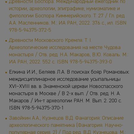
Древности Боспора: Международный ежегодник по
истории, археологии, эпиграфике, нумизматике и
филологии Боспора Киммерийского. Т. 27 / Гл. ред.
А.А. Масленников. М.: ИА РАН, 2022. 376 с., ил. ISBN
978-5-94375-372-5
Древности Московского Кремля. Т. I.
Археологические исследования на месте Чудова
монастыря / Отв. ред. Н.А. Макаров, В.Ю. Коваль. М.:
ИА РАН, 2022. 552 с. ISBN 978-5-94375-393-0
Елкина И.И., Беляев Л.А. В поисках бояр Романовых:
междисциплинарное исследование усыпальницы
XVI–XVIII вв. в Знаменской церкви Новоспасского
монастыря в Москве / В 2-х вып. / Отв. ред. Н. А.
Макаров / Ин-т археологии РАН. М. Вып. 2. 200 c.
ISBN 978-5-94375-370-1
Завойкин А.А., Кузнецов В.Д. Фанагория: Описание
археологического памятника (Фанагория. Научно-
популярная серия. 2) / Под ред. В.Д. Кузнецова. М.: