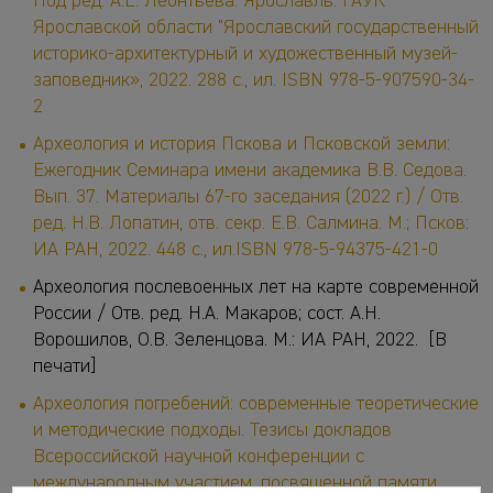
Под ред. А.Е. Леонтьева. Ярославль: ГАУК
Ярославской области "Ярославский государственный
историко-архитектурный и художественный музей-
заповедник», 2022. 288 с., ил. ISBN 978-5-907590-34-
2
Археология и история Пскова и Псковской земли:
Ежегодник Семинара имени академика В.В. Седова.
Вып. 37. Материалы 67-го заседания (2022 г.) / Отв.
ред. Н.В. Лопатин, отв. секр. Е.В. Салмина. М.; Псков:
ИА РАН, 2022. 448 с., ил.ISBN 978-5-94375-421-0
Археология послевоенных лет на карте современной
России / Отв. ред. Н.А. Макаров; сост. А.Н.
Ворошилов, О.В. Зеленцова. М.: ИА РАН, 2022. [В
печати]
Археология погребений: современные теоретические
и методические подходы. Тезисы докладов
Всероссийской научной конференции с
международным участием, посвященной памяти