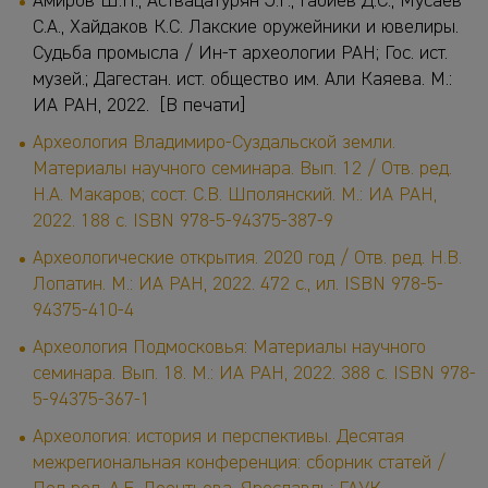
Амиров Ш.Н., Аствацатурян Э.Г., Габиев Д.С., Мусаев
С.А., Хайдаков К.С. Лакские оружейники и ювелиры.
Судьба промысла / Ин-т археологии РАН; Гос. ист.
музей.; Дагестан. ист. общество им. Али Каяева. М.:
ИА РАН, 2022. [В печати]
Археология Владимиро-Суздальской земли.
Материалы научного семинара. Вып. 12 / Отв. ред.
Н.А. Макаров; сост. С.В. Шполянский. М.: ИА РАН,
2022. 188 с. ISBN 978-5-94375-387-9
Археологические открытия. 2020 год / Отв. ред. Н.В.
Лопатин. М.: ИА РАН, 2022. 472 с., ил. ISBN 978-5-
94375-410-4
Археология Подмосковья: Материалы научного
семинара. Вып. 18. М.: ИА РАН, 2022. 388 с. ISBN 978-
5-94375-367-1
Археология: история и перспективы. Десятая
межрегиональная конференция: сборник статей /