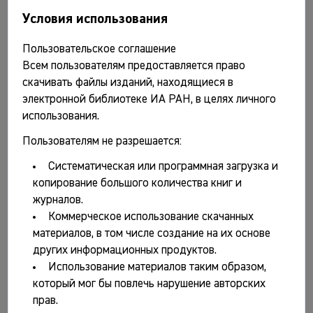
Валерия Ивановича Гуляева / Отв. ред. Д.С. Коробов.
Условия использования
М.: ИА РАН, 2022. ISBN 978-5-94375-380-0
Пользовательское соглашение
Архитектурная археология. № 4 / Гл. ред. Вл.В.
Всем пользователям предоставляется право
Седов. М.: ИА РАН, 2022. 267 с. ISBN 978-5-94375-
скачивать файлы изданий, находящиеся в
371-8
электронной библиотеке ИА РАН, в целях личного
Балканы, Подунавье и Восточная Европа в римское
использования.
время и эпоху Средневековья: Материалы II
Пользователям не разрешается:
российско-сербской археологической конференции
«Славяне в мире Балкан и Восточной Европы:
Систематическая или программная загрузка и
историко-археологическая панорама» (14-21 мая
копирование большого количества книг и
2017, г. Москва) / Ред. О.С. Румянцева, С.
журналов.
Трифунович. М.: ИА РАН; Музей Воеводины, 2022.
Коммерческое использование скачанных
320 с., ил. ISBN 978-5-94375-383-1
материалов, в том числе создание на их основе
Баранова С.И., Беляев Л.А., Топычканов А.В.
других информационных продуктов.
Резиденция Петра I в Коломенском: комплексное
Использование материалов таким образом,
историко-археологическое исследование / Ин-т
который мог бы повлечь нарушение авторских
археологии РАН; РГГУ. М.: Индрик, 2022, 376 с., ил.
прав.