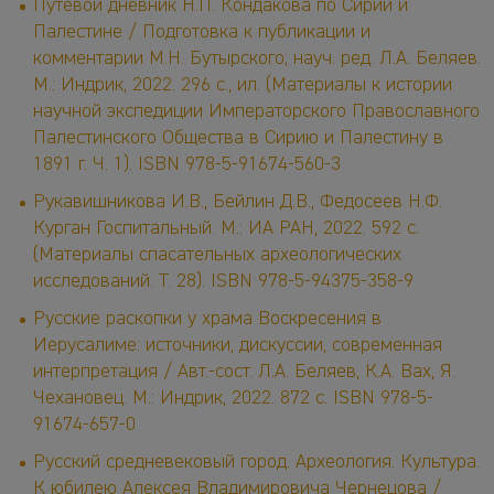
Путевой дневник Н.П. Кондакова по Сирии и
Палестине / Подготовка к публикации и
комментарии М.Н. Бутырского; науч. ред. Л.А. Беляев.
М.: Индрик, 2022. 296 с., ил. (Материалы к истории
научной экспедиции Императорского Православного
Палестинского Общества в Сирию и Палестину в
1891 г. Ч. 1). ISBN 978-5-91674-560-3
Рукавишникова И.В., Бейлин Д.В., Федосеев Н.Ф.
Курган Госпитальный. М.: ИА РАН, 2022. 592 с.
(Материалы спасательных археологических
исследований. Т. 28). ISBN 978-5-94375-358-9
Русские раскопки у храма Воскресения в
Иерусалиме: источники, дискуссии, современная
интерпретация / Авт.-сост. Л.А. Беляев, К.А. Вах, Я.
Чехановец. М.: Индрик, 2022. 872 с. ISBN 978-5-
91674-657-0
Русский средневековый город. Археология. Культура.
К юбилею Алексея Владимировича Чернецова /