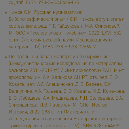
сх., таб. ISBN 978-5-6048428-0-5
Чижов С.И. Русская нумизматика:
Библиографический опыт / С.И. Чижов; вступ. статья,
составление, ред. П.Г. Гайдукова и М.А. Смирновой.
М.: ООО «Русское слово – учебник», 2022. LXVI, 582
с., ил. (История русской науки. Исследования и
материалы. IV). ISBN 978-5-533-02669-7
Центральный базар Болгара и его окружение
(междисциплинарные исследования по материалам
раскопок 2011-2019 гг.) / Ин-т археологии РАН; Ин-т
археологии им. А.Х. Халикова АН РТ; отв. ред. В.Ю.
Коваль; авт.: А.С. Алешинская, Д.Ю. Бадеев, С.И.
Валиулина, А.А. Гольева, В.Ю. Коваль, М.Д. Кочанова,
Е.Ю. Лебедева, А.А. Медынцева, Л.Н. Соловьева, Е.А.
Спиридонова, Л.В. Яворская. М.; СПб.: Нестор-
История, 2022. 288 с., ил. (Материалы и
исследования по археологии Болгарского историко-
архитектурного комплекса. Т. IV). ISBN 978-5-4469-