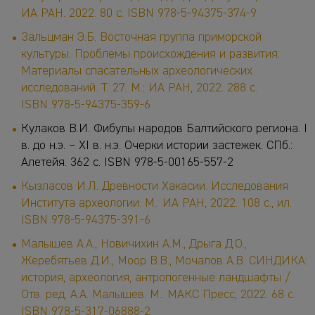
ИА РАН. 2022. 80 с. ISBN 978-5-94375-374-9
Зальцман Э.Б. Восточная группа приморской
культуры. Проблемы происхождения и развития:
Материалы спасательных археологических
исследований. Т. 27. М.: ИА РАН, 2022. 288 с.
ISBN 978-5-94375-359-6
Кулаков В.И. Фибулы народов Балтийского региона. I
в. до н.э. – XI в. н.э. Очерки истории застежек. СПб.:
Алетейя. 362 с. ISBN 978-5-00165-557-2
Кызласов И.Л. Древности Хакасии. Исследования
Института археологии. М.: ИА РАН, 2022. 108 с., ил.
ISBN 978-5-94375-391-6
Малышев А.А., Новичихин А.М., Дрыга Д.О.,
Жеребятьев Д.И., Моор В.В., Мочалов А.В. СИНДИКА:
история, археология, антропогенные ландшафты /
Отв. ред. А.А. Малышев. М.: МАКС Пресс, 2022. 68 с.
ISBN 978-5-317-06888-2