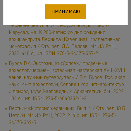
ISBN 978-5-91674-670-9
Баранова С.И., иерей Иоанн Кудласевич,
ПРИНИМАЮ
Севастьянова С.К., Смирнова И.Ю., Федорова И.В.,
Черненилова Л.М. От Иерусалима до Нового
Иерусалима. К 200-летию со дня рождения
архимандрита Леонида (Кавелина). Коллективная
монография / Отв. ред. Л.А. Беляев. М.: ИА РАН,
2022. 448 с., ил. ISBN 978-5-94375-357-2
Буров В.А. Экспозиция «Соловки подземные
археологические». Котельная мастерская XVII–XVIII
веков: научный путеводитель / В.А. Буров; Рос. акад.
наук, Ин-т археологии, Соловец. гос. ист.-архитектур.
и природ. музей-заповедник. Архангельск: б.и., 2022.
104 с. , ил. ISBN 978-5-6048282-1-2
Вестник «История керамики». Вып. 4 / Отв. ред. Ю.Б.
Цетлин. М.: ИА РАН, 2022. 214 с., ил. ISBN 978-5-
94375-369-5