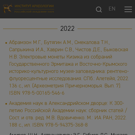
EN
2022
Абрамзон М.Г., Бутягин А.М., Смекалова Т.Н.,
Сапрыкина И.А., Хаврин С.В., Чистов Д.Е., Быковская
Н.В. Электровые монеты Кизика из собраний
Государственного Эрмитажа и Восточно-Крымского
историко-культурного музея-заповедника: рентгено-
флуоресцентные исследования. СПб.: Алетейя, 2022.
136 с., ил. (Археометрия Причерноморья. Вып. 7).
ISBN 978-5-00165-546-6
Академия наук в Александрийском дворце: К 300-
летию Российской Академии наук: сборник статей /
Сост. и отв. ред. М.В. Вдовиченко. М.: ИА РАН, 2022.
188 с., ил. ISBN 978-5-94375-368-8