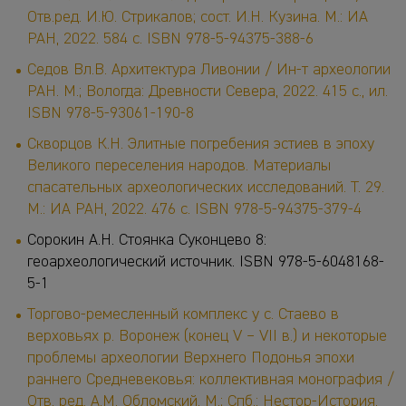
Отв.ред. И.Ю. Стрикалов; сост. И.Н. Кузина. М.: ИА
РАН, 2022. 584 с. ISBN 978-5-94375-388-6
Седов Вл.В. Архитектура Ливонии / Ин-т археологии
РАН. М.; Вологда: Древности Севера, 2022. 415 с., ил.
ISBN 978-5-93061-190-8
Скворцов К.Н. Элитные погребения эстиев в эпоху
Великого переселения народов. Материалы
спасательных археологических исследований. Т. 29.
М.: ИА РАН, 2022. 476 с. ISBN 978-5-94375-379-4
Сорокин А.Н. Стоянка Суконцево 8:
геоархеологический источник. ISBN 978-5-6048168-
5-1
Торгово-ремесленный комплекс у с. Стаево в
верховьях р. Воронеж (конец V – VII в.) и некоторые
проблемы археологии Верхнего Подонья эпохи
раннего Средневековья: коллективная монография /
Отв. ред. А.М. Обломский. М.; Спб.: Нестор-История,