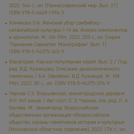
2022. 544 с., ил. (Раннеславянский мир. Вып. 21).
ISBN 978-5-4469-1996-3
Хомякова О.А. Женский убор самбийско-
натангийской культуры I–IV вв. Анализ компонентов
и хронология. М.: ИА РАН, 2022. 320 с., ил. (серия
"Германия-Сарматия. Монографии". Вып. 1).
ISBN 978-5-94375-345-9
Фанагория. Научно-популярная серия. Вып. 2 / Под
ред. В.Д. Кузнецова. Описание археологического
памятника / А.А. Завойкин, В.Д. Кузнецов. М.: ИА
РАН, 2022. 80 с., ил. ISBN 978-5-94375-374-9
Чернов С.З. Власьевская, звенигородская деревня
XIII–XVI веков / Авт.-сост. С. З. Чернов; отв. ред. Л. А.
Беляев. М.; Звенигород: Всероссийская
общественная организация «Всероссийское
общество охраны памятников истории и культуры»
(Московское областное отделение), 2022. 176 с., ил.,