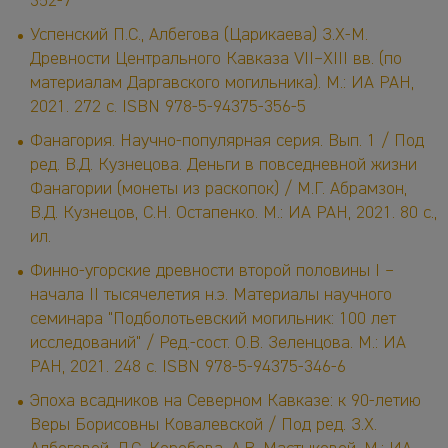
352-7
Успенский П.С., Албегова (Царикаева) З.Х-М.
Древности Центрального Кавказа VII–XIII вв. (по
материалам Даргавского могильника). М.: ИА РАН,
2021. 272 с. ISBN 978-5-94375-356-5
Фанагория. Научно-популярная серия. Вып. 1 / Под
ред. В.Д. Кузнецова. Деньги в повседневной жизни
Фанагории (монеты из раскопок) / М.Г. Абрамзон,
В.Д. Кузнецов, С.Н. Остапенко. М.: ИА РАН, 2021. 80 с.,
ил.
Финно-угорские древности второй половины I –
начала II тысячелетия н.э. Материалы научного
семинара "Подболотьевский могильник: 100 лет
исследований" / Ред.-сост. О.В. Зеленцова. М.: ИА
РАН, 2021. 248 с. ISBN 978-5-94375-346-6
Эпоха всадников на Северном Кавказе: к 90-летию
Веры Борисовны Ковалевской / Под ред. З.Х.