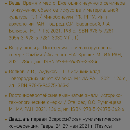
Вещь: Время и место: Ежегодник научного семинара
по изучению объектов искусства и материальной
культуры. Т. 1 / Минобрнауки РФ; РГГУ; Ин-т
археологии РАН; под ред. С.И. Барановой, Л.А.
Беляева. М.: РГГУ, 2021. 198 с. ISBN 978-5-7281-
3054-3; 978-5-7281-3030-7 (Т. 1)
Вокруг кольца. Поселения эстиев и пруссов на
севере Самбии / Авт.-сост. Н.А. Кренке. М.: ИА РАН,
2021. 284 с., ил. ISBN 978-5-94375-353-4
Волков И.В., Гайдуков П.Г. Лисицкий клад
новгородских монет XV века. М.: ИА РАН, 2021. 124 с.,
ил. ISBN 978-5-94375-363-3
Восточноевропейские выемчатые эмали: историко-
технологические очерки / Отв. ред. О.С. Румянцева.
М.: ИА РАН, 2021. 136 с., ил. ISBN 978-5-94375-362-6
Двадцать первая Всероссийская нумизматическая
конференция. Тверь, 24-29 мая 2021 г. (Тезисы