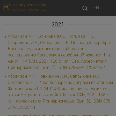
EN
2021
Абрамзон М.Г., Ефимова Ю.Ю., Копцева Н.В.,
Сапрыкина И.А., Смекалова Т.Н. Последнее серебро
Боспора: мультианалитический подход к
иcследованию боспорской серебряной чеканки III в.
н.э. М.: ИА РАН, 2021. 128 с., ил. (Сер. Археометрия
Причерноморья. Вып. 4). ISBN 978-5-94375-344-2
Абрамзон М.Г., Новичихин А.М., Сапрыкина И.А.,
Смекалова Т.Н. Клад боспорских дидрахм из станицы
Фонталовская (IGCH 1143): жалование наемников
эпохи Митридатовых войн? М.: ИА РАН, 2021. 168 с.,
ил. (Археометрия Причерноморья. Вып. 5). ISBN 978-
5-94375-354-1