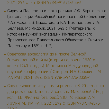
2021. 296 с., ил. ISBN
978-5-91674-655-6
Сирия и Палестина в фотографиях И.Ф. Барщевского
(из коллекции Российской национальной библиотеки)
/ Авт.-сост. Е.В. Бархатова и К.А. Вах; под ред. Л.А.
Беляева. М.: Индрик, 2021. 543 с. (Материалы к
истории научной экспедиции Императорского
Православного Палестинского Общества в Сирию и
Палестину в 1891 г. Ч. 2)
Советская археология до и после Великой
Отечественной войны (вторая половина 1930-х –
конец 1940-х годов). Материалы Международной
научной конференции / Отв. ред. И.А. Сорокина. М.:
ИА РАН, 2021. 84 с. ISBN 978-5-94375-3338-1
Средневековые искусства и ремесла. К 90-летию со
дня рождения Татьяны Ивановны Макаровой / Ред.
кол.: Н.В. Жилина (отв. ред.); У.Ю. Кочкаров, А.М.
Жилин. М.: ИА РАН, 2021. 272 с. ISBN 978-5-94375-