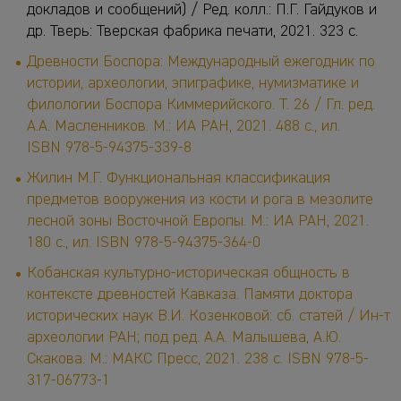
докладов и сообщений) / Ред. колл.: П.Г. Гайдуков и
др. Тверь: Тверская фабрика печати, 2021. 323 с.
Древности Боспора: Международный ежегодник по
истории, археологии, эпиграфике, нумизматике и
филологии Боспора Киммерийского. Т. 26 / Гл. ред.
А.А. Масленников. М.: ИА РАН, 2021. 488 с., ил.
ISBN 978-5-94375-339-8
Жилин М.Г. Функциональная классификация
предметов вооружения из кости и рога в мезолите
лесной зоны Восточной Европы. М.: ИА РАН, 2021.
180 с., ил. ISBN 978-5-94375-364-0
Кобанская культурно-историческая общность в
контексте древностей Кавказа. Памяти доктора
исторических наук В.И. Козенковой: сб. статей / Ин-т
археологии РАН; под ред. А.А. Малышева, А.Ю.
Скакова. М.: МАКС Пресс, 2021. 238 с. ISBN 978-5-
317-06773-1