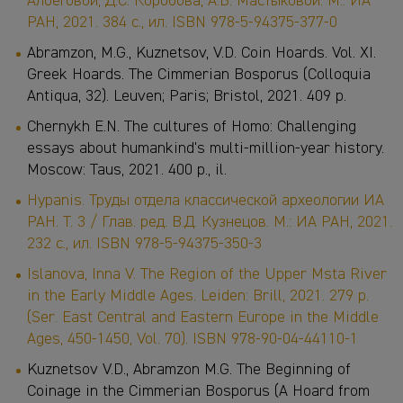
Албеговой, Д.С. Коробова, А.В. Мастыковой. М.: ИА
РАН, 2021. 384 с., ил. ISBN 978-5-94375-377-0
Abramzon, M.G., Kuznetsov, V.D. Coin Hoards. Vol. XI.
Greek Hoards. The Cimmerian Bosporus (Colloquia
Antiqua, 32). Leuven; Paris; Bristol, 2021. 409 р.
Chernykh E.N. The cultures of Homo: Challenging
essays about humankind's multi-million-year history.
Moscow: Taus, 2021. 400 p., il.
Hypanis. Труды отдела классической археологии ИА
РАН. Т. 3 / Глав. ред. В.Д. Кузнецов. М.: ИА РАН, 2021.
232 с., ил. ISBN 978-5-94375-350-3
Islanova, Inna V. The Region of the Upper Msta River
in the Early Middle Ages. Leiden: Brill, 2021. 279 p.
(Ser. East Central and Eastern Europe in the Middle
Ages, 450-1450
, Vol. 70). ISBN 978-90-04-44110-1
Kuznetsov V.D., Abramzon M.G. The Beginning of
Coinage in the Cimmerian Bosporus (A Hoard from