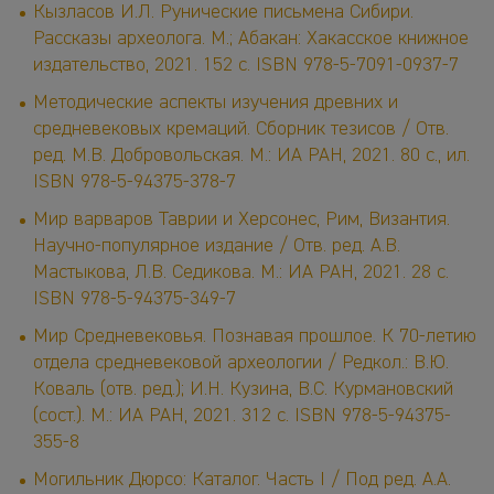
Кызласов И.Л. Рунические письмена Сибири.
Рассказы археолога. М.; Абакан: Хакасское книжное
издательство, 2021. 152 с. ISBN 978-5-7091-0937-7
Методические аспекты изучения древних и
средневековых кремаций. Сборник тезисов / Отв.
ред. М.В. Добровольская. М.: ИА РАН, 2021. 80 с., ил.
ISBN 978-5-94375-378-7
Мир варваров Таврии и Херсонес, Рим, Византия.
Научно-популярное издание / Отв. ред. А.В.
Мастыкова, Л.В. Седикова. М.: ИА РАН, 2021. 28 с.
ISBN 978-5-94375-349-7
Мир Средневековья. Познавая прошлое. К 70-летию
отдела средневековой археологии / Редкол.: В.Ю.
Коваль (отв. ред.); И.Н. Кузина, В.С. Курмановский
(сост.). М.: ИА РАН, 2021. 312 с. ISBN 978-5-94375-
355-8
Могильник Дюрсо: Каталог. Часть I / Под ред. А.А.