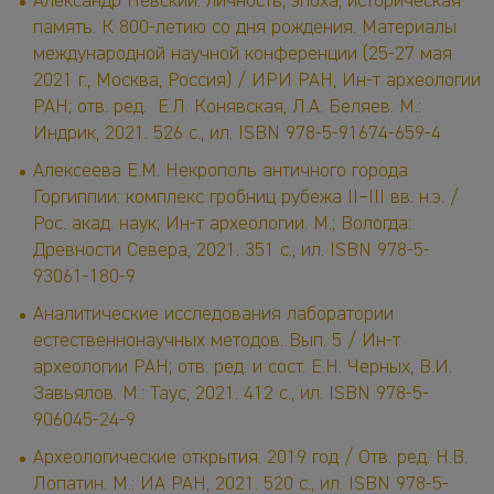
Александр Невский: личность, эпоха, историческая
память. К 800-летию со дня рождения. Материалы
международной научной конференции (25-27 мая
2021 г., Москва, Россия) / ИРИ РАН, Ин-т археологии
РАН; отв. ред. Е.Л. Конявская, Л.А. Беляев. М.:
Индрик, 2021. 526 c., ил. ISBN 978-5-91674-659-4
Алексеева Е.М. Некрополь античного города
Горгиппии: комплекс гробниц рубежа II–III вв. н.э. /
Рос. акад. наук; Ин-т археологии. М.; Вологда:
Древности Севера, 2021. 351 с., ил. ISBN 978-5-
93061-180-9
Аналитические исследования лаборатории
естественнонаучных методов. Вып. 5 / Ин-т
археологии РАН; отв. ред. и сост. Е.Н. Черных, В.И.
Завьялов. М.: Таус, 2021. 412 с., ил. ISBN 978-5-
906045-24-9
Археологические открытия. 2019 год / Отв. ред. Н.В.
Лопатин. М.: ИА РАН, 2021. 520 с., ил. ISBN 978-5-