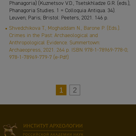
Phanagoria) (Kuznetsov V.D., Tsetskhladze G.R. (eds.),
Phanagoria Studies. 1 = Colloquia Antiqua. 34).
Leuven; Paris; Bristol: Peeters, 2021. 146 p.
Shvedchikova T., Moghaddam N., Barone P. (Eds.).
Crimes in the Past: Archaeological and
Anthropological Evidence. Summertown:
Archaeopress, 2021. 264 p. ISBN 978-1-78969-778-0;
978-1-78969-779-7 (e-Pdf)
1
2