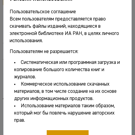
Пользовательское соглашение
DOI: 10.25681/IARAS.2018.978-5-8307-0528-8
Всем пользователям предоставляется право
скачивать файлы изданий, находящиеся в
электронной библиотеке ИА РАН, в целях личного
использования.
Основные сведения
Пользователям не разрешается:
Авторы:
Систематическая или программная загрузка и
Кочкаров Умар Юсуфович
[отв. ред.]
копирование большого количества книг и
журналов.
Название:
Коммерческое использование скачанных
Кавказ в системе культурных связей Евразии в
материалов, в том числе создание на их основе
древности и средневековье
других информационных продуктов.
Использование материалов таким образом,
Город:
который мог бы повлечь нарушение авторских
Карачаевск
прав.
Издательство: