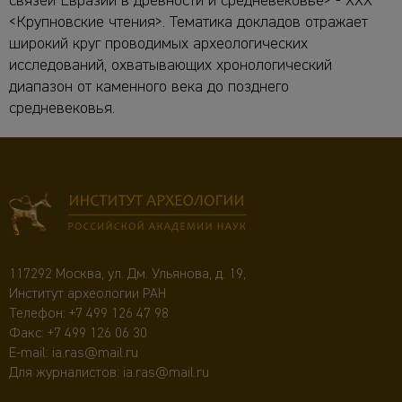
связей Евразии в древности и средневековье> - XXX
<Крупновские чтения>. Тематика докладов отражает
широкий круг проводимых археологических
исследований, охватывающих хронологический
диапазон от каменного века до позднего
средневековья.
117292 Москва, ул. Дм. Ульянова, д. 19,
Институт археологии РАН
Телефон:
+7 499 126 47 98
Факс: +7 499 126 06 30
E-mail:
ia.ras@mail.ru
Для журналистов:
ia.ras@mail.ru