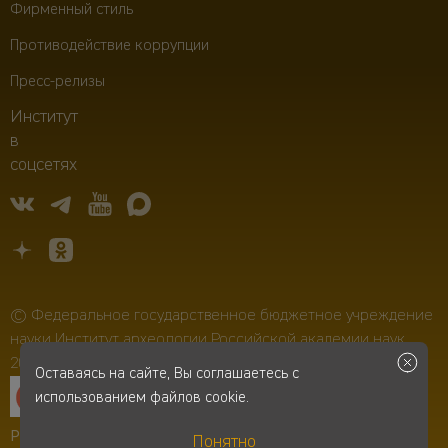
Фирменный стиль
Противодействие коррупции
Пресс-релизы
Институт
в
соцсетях
© Федеральное государственное бюджетное учреждение
науки Институт археологии Российской академии наук,
2006–2026
Оставаясь на сайте, Вы соглашаетесь с
использованием файлов cookie.
Разработка сайта
-
Infospice
Понятно