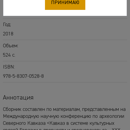
ПРИНИМАЮ
Издательство Карачаево-Черкесского
государственного университета имени У.Д.?Алиева
Год:
2018
Объем:
524 с.
ISBN:
978-5-8307-0528-8
Аннотация
Сборник составлен по материалам, представленным на
Международную научную конференцию по археологии
Северного Кавказа <Кавказ в системе культурных