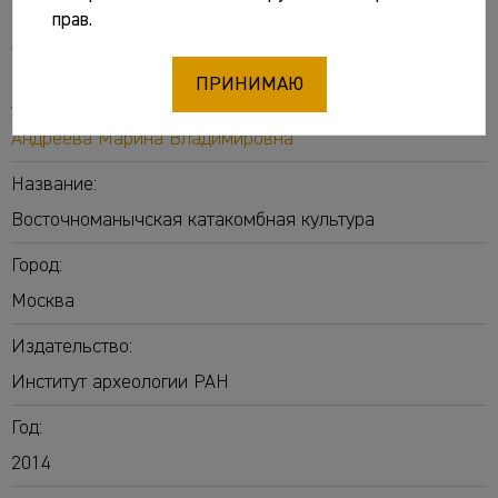
прав.
Основные сведения
ПРИНИМАЮ
Авторы:
Андреева Марина Владимировна
Название:
Восточноманычская катакомбная культура
Город:
Москва
Издательство:
Институт археологии РАН
Год:
2014