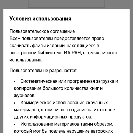
Условия использования
Андреева М.В. Восточноманычская
катакомбная культура: анализ материалов
Пользовательское соглашение
погребальных памятников / East Manych
Всем пользователям предоставляется право
catacomb culture: analysis of burial sites /
скачивать файлы изданий, находящиеся в
электронной библиотеке ИА РАН, в целях личного
М. В. Андреева; Рос. акад. наук, Ин-т
использования.
археологии. Москва: ТАУС, 2014. 272 с.
Пользователям не разрешается:
Систематическая или программная загрузка и
Файлы и ссылки
копирование большого количества книг и
журналов.
открыть PDF
Коммерческое использование скачанных
материалов, в том числе создание на их основе
других информационных продуктов.
разворот обложки
Использование материалов таким образом,
который мог бы повлечь нарушение авторских