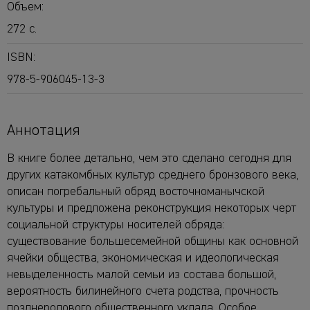
Объем:
272 с.
ISBN:
978-5-906045-13-3
Аннотация
В книге более детально, чем это сделано сегодня для
других катакомбных культур среднего бронзового века,
описан погребальный обряд восточноманычской
культуры и предложена реконструкция некоторых черт
социальной структуры носителей обряда:
существование большесемейной общины как основной
ячейки общества, экономическая и идеологическая
невыделенность малой семьи из состава большой,
вероятность билинейного счета родства, прочность
позднеродового общественного уклада. Особое